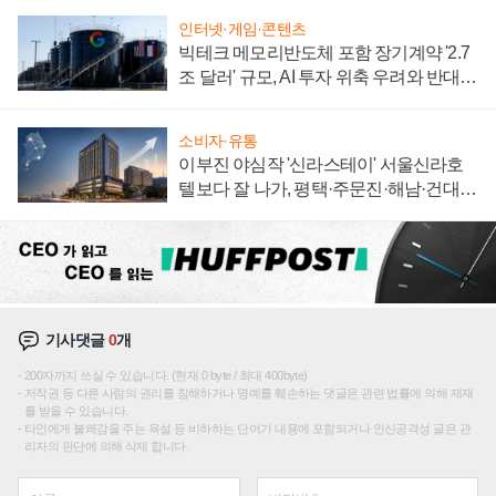
인터넷·게임·콘텐츠
빅테크 메모리반도체 포함 장기계약 '2.7
조 달러' 규모, AI 투자 위축 우려와 반대
신호
소비자·유통
이부진 야심작 '신라스테이' 서울신라호
텔보다 잘 나가, 평택·주문진·해남·건대로
성장판 더 넓힌다
기사댓글
0
개
200자까지 쓰실 수 있습니다. (현재 0 byte / 최대 400byte)
저작권 등 다른 사람의 권리를 침해하거나 명예를 훼손하는 댓글은 관련 법률에 의해 제재
를 받을 수 있습니다.
타인에게 불쾌감을 주는 욕설 등 비하하는 단어가 내용에 포함되거나 인신공격성 글은 관
리자의 판단에 의해 삭제 합니다.