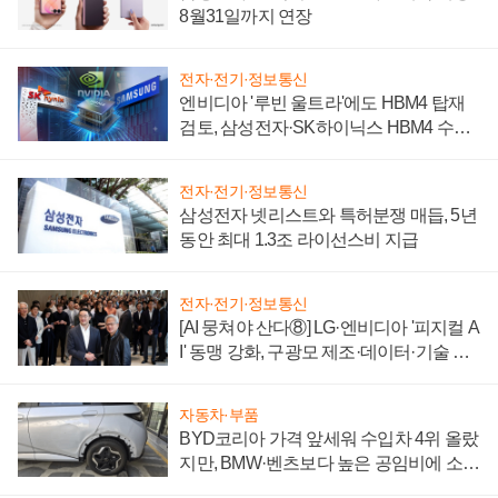
8월31일까지 연장
전자·전기·정보통신
엔비디아 '루빈 울트라'에도 HBM4 탑재
검토, 삼성전자·SK하이닉스 HBM4 수율
에 주도권 갈린다
전자·전기·정보통신
삼성전자 넷리스트와 특허분쟁 매듭, 5년
동안 최대 1.3조 라이선스비 지급
전자·전기·정보통신
[AI 뭉쳐야 산다⑧] LG·엔비디아 '피지컬 A
I' 동맹 강화, 구광모 제조·데이터·기술 결
집해 종합 로보틱스 기업으로
자동차·부품
BYD코리아 가격 앞세워 수입차 4위 올랐
지만, BMW·벤츠보다 높은 공임비에 소비
자 불만 폭발