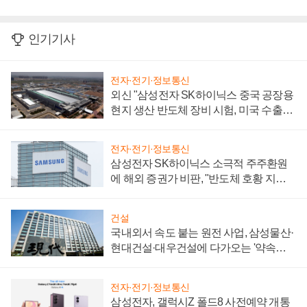
인기기사
전자·전기·정보통신
외신 "삼성전자 SK하이닉스 중국 공장용
현지 생산 반도체 장비 시험, 미국 수출통
제 대비"
전자·전기·정보통신
삼성전자 SK하이닉스 소극적 주주환원
에 해외 증권가 비판, "반도체 호황 지속
성 의문"
건설
국내외서 속도 붙는 원전 사업, 삼성물산·
현대건설·대우건설에 다가오는 '약속의
시간'
전자·전기·정보통신
삼성전자, 갤럭시Z 폴드8 사전예약 개통