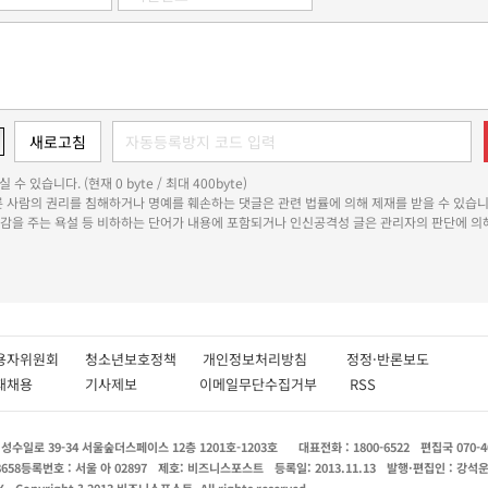
 수 있습니다. (현재 0 byte / 최대 400byte)
다른 사람의 권리를 침해하거나 명예를 훼손하는 댓글은 관련 법률에 의해 제재를 받을 수 있습니
쾌감을 주는 욕설 등 비하하는 단어가 내용에 포함되거나 인신공격성 글은 관리자의 판단에 의해
용자위원회
청소년보호정책
개인정보처리방침
정정·반론보도
인재채용
기사제보
이메일무단수집거부
RSS
수일로 39-34 서울숲더스페이스 12층 1201호-1203호
대표전화 : 1800-6522
편집국 070-4
8658
등록번호 : 서울 아 02897
제호: 비즈니스포스트
등록일: 2013.11.13
발행·편집인 : 강석
X
Copyright ? 2013 비즈니스포스트. All rights reserved.