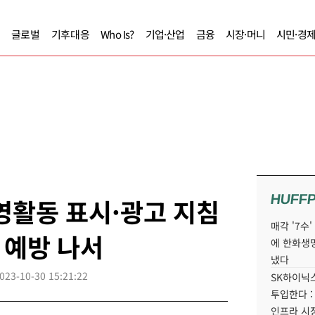
글로벌
기후대응
Who Is?
기업·산업
금융
시장·머니
시민·경
HUFF
영활동 표시·광고 지침
매각 '7수
 예방 나서
에 한화생
냈다
023-10-30 15:21:22
SK하이닉스
투입한다 :
인프라 시