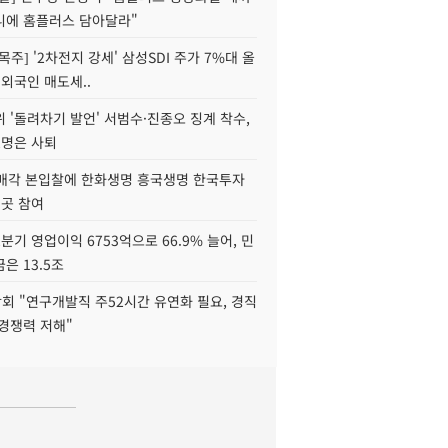
니에 홈플러스 담아달라"
목주] '2차전지 강세' 삼성SDI 주가 7%대 올
 외국인 매도세..
 '돌려차기 발언' 서범수·진종오 징계 착수,
2명은 사퇴
 매각 본입찰에 한화생명 흥국생명 한국투자
3곳 참여
분기 영업이익 6753억으로 66.9% 늘어, 민
은 13.5조
회 "연구개발직 주52시간 유연화 필요, 경직
경쟁력 저해"