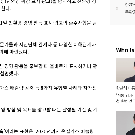
싱(친환경 위장 표시·광고)을 방지하고 친환경 경
SK하
간한다.
5
주환원
일 친환경 경영 활동 표시·광고의 준수사항을 담
전문가들과 시민단체 관계자 등 다양한 이해관계자
Who Is
의해 마련됐다.
 경영 활동을 홍보할 때 올바르게 표시하거나 광
 설명했다.
가스 배출량 감축 등 8가지 유형별 사례와 자가진
한찬식 대
'정통 검사'
서관
청 출범 앞
맡아 [2026
영 방침 및 목표를 광고할 때는 달성될 기간 및 계
감축'이라는 표현은 '2030년까지 온실가스 배출량