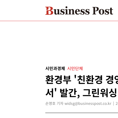
시민과경제
시민단체
환경부 '친환경 경
서' 발간, 그린워싱
손영호 기자 widsg@businesspost.co.kr
2