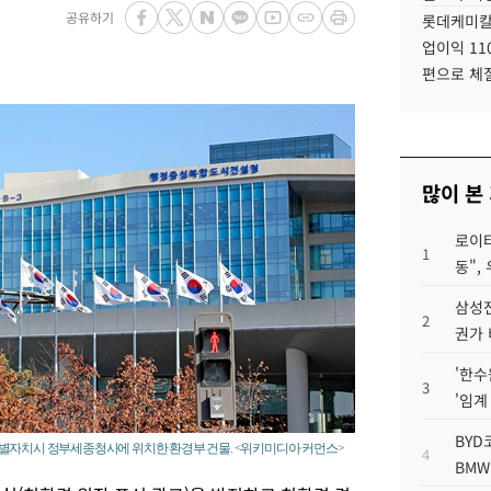
공유하기
롯데케미칼
업이익 11
편으로 체
많이 본
로이터
1
동",
삼성전
2
권가 
'한수
3
'임계
BYD
특별자치시 정부세종청사에 위치한 환경부 건물. <위키미디아 커먼스>
4
BMW