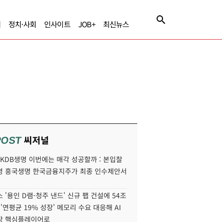
제
정치·사회
인사이트
JOB+
최신뉴스
씨저널
POST
' KDB생명 이번에는 매각 성공할까 : 본입찰
명 흥국생명 한국금융지주가 최종 인수제안서
 '용인 D램-청주 낸드' 신규 팹 건설에 54조
 '연평균 19% 성장' 메모리 수요 대응해 AI
장 핵심플레이어로