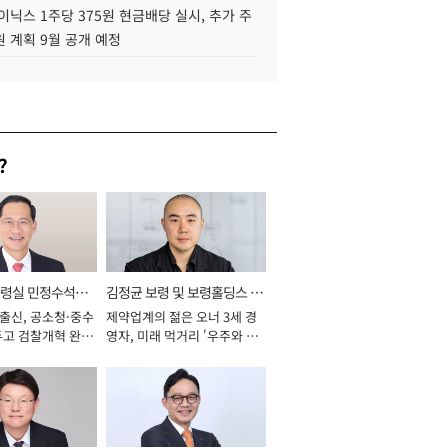
이닉스 1주당 375원 현금배당 실시, 추가 주
 계획 9월 공개 예정
?
통령실 민정수석비
김정균 보령 및 보령홀딩스 대
 출신, 공소청·중수
제약업계의 젊은 오너 3세 경
표이사 사장
두고 검찰개혁 완수
영자, 미래 먹거리 '우주와 헬
년]
스케어' 공들여 [2026년]