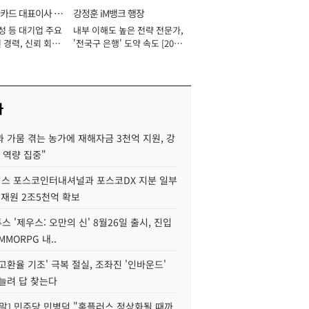
카드 대표이사 사
강정훈 iM뱅크 행장
성 등 대기업 주요
내부 이해도 높은 전략 전문가,
 경력, 신뢰 회복
'전국구 은행' 도약 속도 [2026
[2026년]
년]
사
 가뭄 겪는 농가에 재해자금 3천억 지원, 강
 역량 집중"
스 포스코인터내셔널과 포스코DX 지분 일부
 재원 2조5천억 확보
투스 '제우스: 오만의 신' 8월26일 출시, 진입
MMORPG 내..
고환율 기조' 극복 절실, 조좌진 '인바운드'
늘려 답 찾는다
정말] 민주당 민병덕 "홈플러스 정상화될 때까