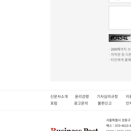
-
200자
까지 쓰실
- 저작권 등 
- 타인에게 불
신문사소개
윤리강령
기사심의규정
이
포럼
광고문의
불편신고
서울특별시 성동구 성
팩스 : 070-4015-
ISSN : 2636-171