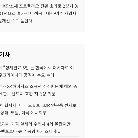
 첨단소재 포트폴리오 전환 효과로 2분기 영
01억으로 흑자전환 성공 : 대산·여수 사업재
질개선 속도 높인다
 기사
 "정제연료 3만 톤 한국에서 러시아로 이
 우크라이나의 공격에 수요 늘어
자 SK하이닉스 소극적 주주환원에 해외 증
비판, "반도체 호황 지속성 의문"
원 협력사' 미국 오클로 SMR 연구용 원자로
 상태' 도달, 미국 에너지부..
코리아 가격 앞세워 수입차 4위 올랐지만,
·벤츠보다 높은 공임비에 소비자 ..