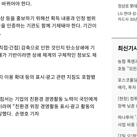
로 바뀌어야 한다.
정상호 롯데
LG·현대·삼
장
 수상 등을 홍보하기 위해선 획득 내용과 인정 범위
카드사 30년
용을 인증하는 기관도 함께 기재돼야 한다. 기간이
에 '초집중' 
.
접·간접) 감축으로 인한 것인지 탄소상쇄에 기
최신기
상쇄가 기반이라면 상쇄 체계의 구체적인 정보도 제
농협 폭염과
호동 "모든
 이용 확대 등의 표시·광고 관련 지침도 포함됐
포스코홀딩
매각, 투자
침서는 기업의 친환경 경영활동 노력이 국민에게
[현장] 컴
이라며 “친환경 위장 경영활동 표시·광고 활동의
장벽 낮춘 
말했다. 손영호 기자
하나투어 '
사업 비중 
[7일 오!