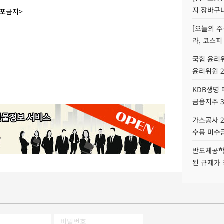
지 장바구
배포금지>
[오늘의 주
라, 코스피
국힘 윤리위
윤리위원 
KDB생명
금융지주 
가스공사 2
수용 미수금
반도체공학
된 규제가 