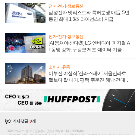
전자·전기·정보통신
삼성전자 넷리스트와 특허분쟁 매듭, 5년
동안 최대 1.3조 라이선스비 지급
전자·전기·정보통신
[AI 뭉쳐야 산다⑧] LG·엔비디아 '피지컬 A
I' 동맹 강화, 구광모 제조·데이터·기술 결
집해 종합 로보틱스 기업으로
소비자·유통
이부진 야심작 '신라스테이' 서울신라호
텔보다 잘 나가, 평택·주문진·해남·건대로
성장판 더 넓힌다
기사댓글
0
개
200자까지 쓰실 수 있습니다. (현재 0 byte / 최대 400byte)