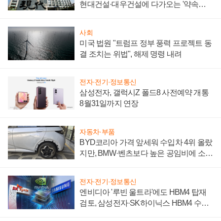
현대건설·대우건설에 다가오는 '약속의
시간'
사회
미국 법원 "트럼프 정부 풍력 프로젝트 동
결 조치는 위법", 해제 명령 내려
전자·전기·정보통신
삼성전자, 갤럭시Z 폴드8 사전예약 개통
8월31일까지 연장
자동차·부품
BYD코리아 가격 앞세워 수입차 4위 올랐
지만, BMW·벤츠보다 높은 공임비에 소비
자 불만 폭발
전자·전기·정보통신
엔비디아 '루빈 울트라'에도 HBM4 탑재
검토, 삼성전자·SK하이닉스 HBM4 수율
에 주도권 갈린다