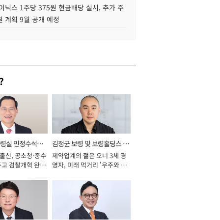
이닉스 1주당 375원 현금배당 실시, 추가 주
 계획 9월 공개 예정
?
통령실 민정수석비
김정균 보령 및 보령홀딩스 대
 출신, 공소청·중수
제약업계의 젊은 오너 3세 경
표이사 사장
두고 검찰개혁 완수
영자, 미래 먹거리 '우주와 헬
년]
스케어' 공들여 [2026년]