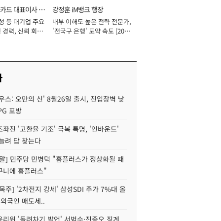
카드 대표이사 사
강정훈 iM뱅크 행장
성 등 대기업 주요
내부 이해도 높은 전략 전문가,
 경력, 신뢰 회복
'전국구 은행' 도약 속도 [2026
[2026년]
년]
사
우스: 오만의 신' 8월26일 출시, 진입장벽 낮
PG 표방
좌진 '고환율 기조' 극복 특명, '인바운드'
늘려 답 찾는다
정말] 민주당 민병덕 "홈플러스가 정상화될 때
구니에 홈플러스"
목주] '2차전지 강세' 삼성SDI 주가 7%대 올
 외국인 매도세..
윤리위 '돌려차기 발언' 서범수·진종오 징계