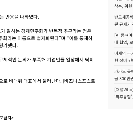
착수, 위원
는 반응을 나타냈다.
반도체공학
된 규제가 
표가 말하는 경제민주화가 반독점 추구라는 점은
[AI 뭉쳐
주화라는 이름으로 법제화된다”며 “이를 통제하
대 협업, 
평가했다.
이재명 국
 구체적인 논의가 부족해 기업인들 입장에서 딱히
흰 장미 건
카카오 올해
금 300만
끝으로 비대위 대표에서 물러난다. [비즈니스포스트
[채널Who
'최후통첩'
배포금지>