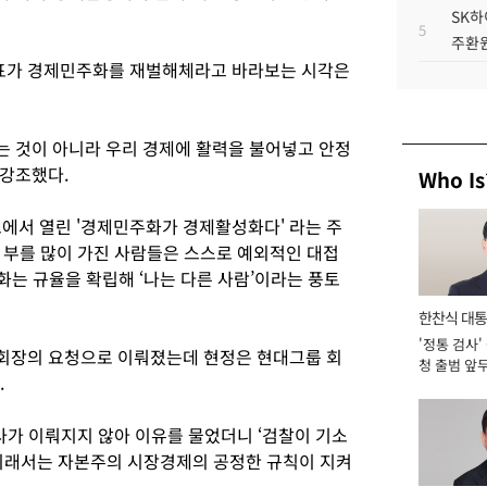
SK하
5
주환원
표가 경제민주화를 재벌해체라고 바라보는 시각은
 것이 아니라 우리 경제에 활력을 불어넣고 안정
 강조했다.
Who Is
소에서 열린 '경제민주화가 경제활성화다' 라는 주
부를 많이 가진 사람들은 스스로 예외적인 대접
화는 규율을 확립해 ‘나는 다른 사람’이라는 풍토
한찬식 대
'정통 검사'
서관
회장의 요청으로 이뤄졌는데 현정은 현대그룹 회
청 출범 앞
.
맡아 [2026
사가 이뤄지지 않아 이유를 물었더니 ‘검찰이 기소
“이래서는 자본주의 시장경제의 공정한 규칙이 지켜