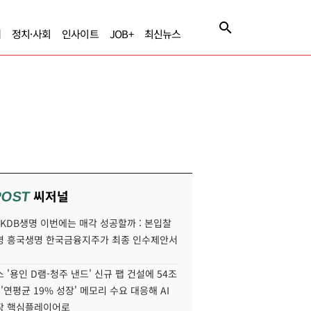
제
정치·사회
인사이트
JOB+
최신뉴스
씨저널
POST
' KDB생명 이번에는 매각 성공할까 : 본입찰
명 흥국생명 한국금융지주가 최종 인수제안서
 '용인 D램-청주 낸드' 신규 팹 건설에 54조
 '연평균 19% 성장' 메모리 수요 대응해 AI
장 핵심플레이어로