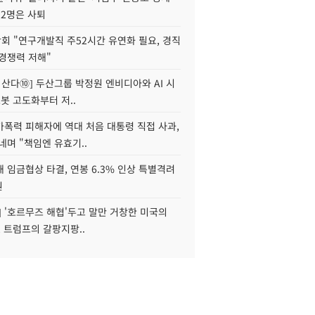
 2명은 사퇴
회 "연구개발직 주52시간 유연화 필요, 경직
경쟁력 저해"
야 산다⑩] 두산그룹 박정원 엔비디아와 AI 시
로봇 고도화부터 저..
가폭력 피해자에 역대 처음 대통령 직접 사과,
네며 "책임엔 유효기..
 임금협상 타결, 연봉 6.3% 인상 특별격려
원
] '호르무즈 해협'두고 말만 거창한 미국의
, 트럼프의 갈팡지팡..