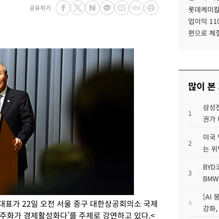
공유하기
롯데케미칼
업이익 11
편으로 체
많이 본
삼성전
1
권가 
미국 
2
는 위
BYD
3
BMW
[AI
표가 22일 오전 서울 중구 대한상공회의소 국제
4
강화,
주화가 경제활성화다’를 주제로 강연하고 있다.<