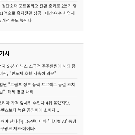
 첨단소재 포트폴리오 전환 효과로 2분기 영
01억으로 흑자전환 성공 : 대산·여수 사업재
질개선 속도 높인다
 기사
자 SK하이닉스 소극적 주주환원에 해외 증
비판, "반도체 호황 지속성 의문"
법원 "트럼프 정부 풍력 프로젝트 동결 조치
법", 해제 명령 내려
코리아 가격 앞세워 수입차 4위 올랐지만,
·벤츠보다 높은 공임비에 소비자 ..
 뭉쳐야 산다⑧] LG·엔비디아 '피지컬 AI' 동맹
 구광모 제조·데이터·..