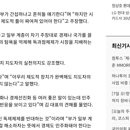
정상호 롯데
LG·현대·삼
장
정부가 간섭하냐고 흔히들 얘기한다”며 “하지만 시
카드사 30년
 제도적 틀이 짜여져 있어야 한다”고 주장했다.
에 '초집중' 
고 일부 계층이 자기 주장대로 경제나 국가를 끌
들의 탐욕을 억제해 독과점체제가 시장을 지배하는
최신기
컴투스 '제
치 지도자의 실천의지도 강조했다.
춘 MMOR
하나투어 조
다”며 “아무리 제도적 장치가 완벽해도 지도자의
사업 비중 
 않는다”고 말했다.
[7일 오!
나 경제선진화 등 여러 좋은 말이 있는데 민주
까지 장바
반응을 보이고 있다”며 김 대표의 견해를 물었다.
[오늘의 주
인 독제체제를 반대하는 것”이라며 “부가 일부 계
라, 코스피
걸 해소하자는 뜻에서 경제도 민주화돼야 한다는
국민의힘 