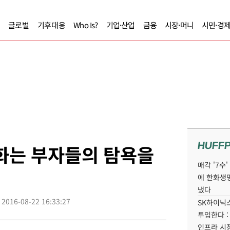
글로벌
기후대응
Who Is?
기업·산업
금융
시장·머니
시민·경
HUFF
화는 부자들의 탐욕을
매각 '7수
에 한화생
냈다
2016-08-22 16:33:27
SK하이닉스
투입한다 :
인프라 시