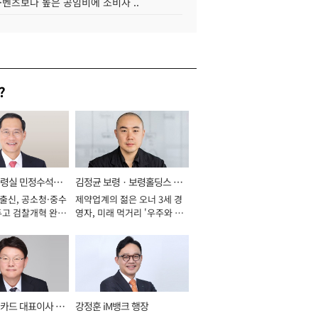
·벤츠보다 높은 공임비에 소비자 ..
?
통령실 민정수석비
김정균 보령ㆍ보령홀딩스 대
 출신, 공소청·중수
제약업계의 젊은 오너 3세 경
표이사 사장
두고 검찰개혁 완수
영자, 미래 먹거리 '우주와 헬
년]
스케어' 공들여 [2026년]
카드 대표이사 사
강정훈 iM뱅크 행장