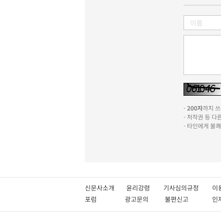
-
200자
까지 쓰실
- 저작권 등 
- 타인에게 불
신문사소개
윤리강령
기사심의규정
이
포럼
광고문의
불편신고