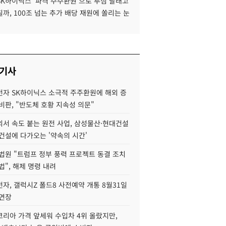
SK하이닉스 '파격 주주환원'으로 투심 달래고
까, 100조 넘는 추가 배당 재원에 쏠리는 눈
 기사
자 SK하이닉스 소극적 주주환원에 해외 증
비판, "반도체 호황 지속성 의문"
서 속도 붙는 원전 사업, 삼성물산·현대건설
건설에 다가오는 '약속의 시간'
법원 "트럼프 정부 풍력 프로젝트 동결 조치
법", 해제 명령 내려
자, 갤럭시Z 폴드8 사전예약 개통 8월31일
 연장
코리아 가격 앞세워 수입차 4위 올랐지만,