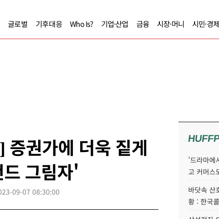
글로벌
기후대응
Who Is?
기업·산업
금융
시장·머니
시민·경
HUFF
] 증권가에 더욱 짙게
'드라마에서
드 그림자'
고 커머스
바닷속 산
023-09-07 08:30:00
황 : 한국