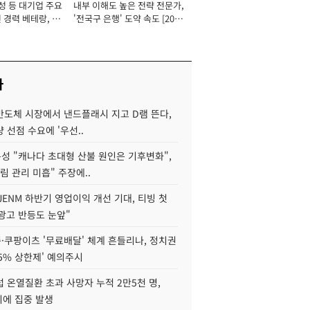
성 등 대기업 주요
내부 이해도 높은 전략 전문가,
 경력 베테랑, 신
'전국구 은행' 도약 속도 [2026
'초집중' 영업정지
년]
[2026년]
사
반도체 시장에서 낸드플래시 지고 D램 뜬다,
 선점 수요에 '우선..
성 "캐나다 초대형 산불 원인은 기후변화",
림 관리 미흡" 주장에..
JENM 하반기 영업이익 개선 기대, 티빙 첫
광고 반등도 눈앞"
·쿠팡이츠 '무료배달' 체계 흔들리나, 정치권
15% 상한제' 예의주시
 온열질환 초과 사망자 누적 2만5천 명,
이에 집중 발생