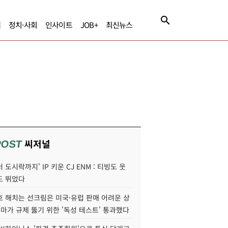
제
정치·사회
인사이트
JOB+
최신뉴스
씨저널
POST
 도시락까지' IP 키운 CJ ENM : 티빙도 웃
도 뛰었다
호 해치는 선크림은 미국·유럽 판매 어려운 상
콜마가 규제 뚫기 위한 '독성 테스트' 통과했다