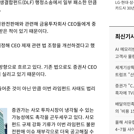
생결합펀드(DLF) 행정소송에서 일부 패소한 만큼
LG·현대·삼
장
카드사 30년
.
뢰 회복에 
제재 '부담' 
 불완전판매와 관련해 금융투자회사 CEO들에게 중
은 적이 있기 때문이다.
최신기
정해 CEO 제재 관련 법 조항을 개선하겠다고 했
AI 메모리
고객사 물량
향으로 흐르고 있다. 기존 법으로도 증권사 CEO
세계기상특
 실리고 있기 때문이다.
트럼프 "산
증권가 "C
 들어준 것이 아닌 만큼 이번 라임펀드 사태도 법리
흑자에 TV
배달의민족
증권가는 사모 투자시장이 냉각될 수 있는
의 '비용 
가능성에도 촉각을 곤두세우고 있다. 사모
올해 서유럽
펀드 규제 강화 기류가 이번 라임펀드 불완
4~7월 사
전판매 이슈 재부각으로 더욱 공고해질 수