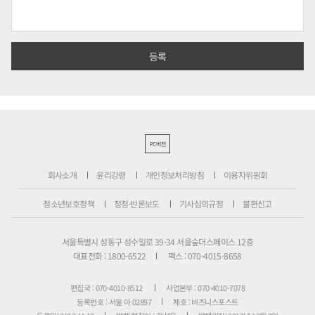
PC버전
회사소개
윤리강령
개인정보처리방침
이용자위원회
청소년보호정책
정정·반론보도
기사심의규정
불편신고
서울특별시 성동구 성수일로 39-34 서울숲더스페이스 12층
대표전화 : 1800-6522
팩스 : 070-4015-8658
편집국 : 070-4010-8512
사업본부 : 070-4010-7078
등록번호 : 서울 아 02897
제호 : 비즈니스포스트