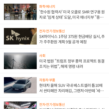
화학·에너지
'한수원 협력사' 미국 오클로 SMR 연구용 원
자로 '임계 상태' 도달, 미국 에너지부 "중요
한 이정표"
전자·전기·정보통신
SK하이닉스 1주당 375원 현금배당 실시, 추
가 주주환원 계획 9월 공개 예정
사회
미국 법원 "트럼프 정부 풍력 프로젝트 동결
조치는 위법", 해제 명령 내려
자동차·부품
현대차 올해 SUV 국내 베스트셀러 톱10에
서 싼타페만 자리매김, 그랜저·아반떼 '세단
쌍끌이'로 내수 방어
전자·전기·정보통신