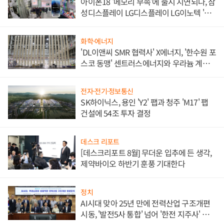
아이폰18 '메모리 부족'에 출시 지연되나, 삼
성디스플레이 LG디스플레이 LG이노텍 '탈
애플' 수익 다각화 속도
화학·에너지
'DL이앤씨 SMR 협력사' X에너지, '한수원 포
스코 동맹' 센트러스에너지와 우라늄 계약
체결
전자·전기·정보통신
SK하이닉스, 용인 'Y2' 팹과 청주 'M17' 팹
건설에 54조 투자 결정
데스크 리포트
[데스크리포트 8월] 무더운 입추에 든 생각,
제약바이오 하반기 훈풍 기대한다
정치
AI시대 맞아 25년 만에 전력산업 구조개편
시동, '발전5사 통합' 넘어 '한전 지주사' 재편