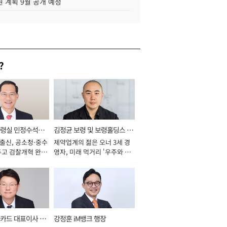
 계획 9월 공개 예정
?
통령실 민정수석비
김정균 보령 및 보령홀딩스 대
 출신, 공소청·중수
제약업계의 젊은 오너 3세 경
표이사 사장
두고 검찰개혁 완수
영자, 미래 먹거리 '우주와 헬
년]
스케어' 공들여 [2026년]
카드 대표이사 사
강정훈 iM뱅크 행장