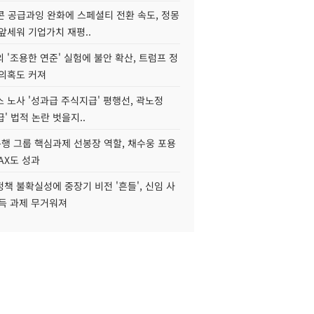
콘 공급과잉 완화에 스페셜티 전환 속도, 정몽
앞세워 기업가치 재평..
 '조용한 연준' 실험에 불안 확산, 트럼프 정
 의혹도 커져
 노사 '성과급 주식지급' 평행선, 곽노정
급' 법적 논란 벗을지..
행 그룹 핵심과제 선봉장 역할, 채수웅 포용
AX도 성과
책 불확실성에 중장기 비전 '흔들', 신임 사
설득 과제 무거워져