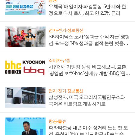
금융
우체국 '매일이자 파킹통장' 5만 계좌 한
정으로 다시 출시, 최고 연 2.0% 금리
전자·전기·정보통신
SK하이닉스 노사 '성과급 주식 지급' 평행
선, 곽노정 'N% 성과급' 법적 논란 벗을지
주목
소비자·유통
치킨3사 '가맹점 상생' 비교해보니, 교촌
'영업권 보호'·bhc '신메뉴 개발'·BBQ '원가
부담'
전자·전기·정보통신
삼성전자, 미국 오크리지국립연구소와
극저온 히트펌프 개발하기로
항공·물류
파라타항공 내년 미주 장거리 노선 첫 도
전, 윤철민 '하이브리드 항공사' 승부수 통