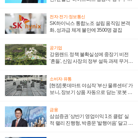
할까
전자·전기·정보통신
SK하이닉스 통합노조 설립 움직임 본격
화, 성과급 체계 불만에 3500명 결집
공기업
강원랜드 정책 불확실성에 중장기 비전
'흔들', 신임 사장의 정부 설득 과제 무거워
져
소비자·유통
[현장] 롯데마트 야심작 '부산 물류센터' 가
보니, 장보기 상품 자동으로 담는 '로봇 40
0대' 장관
금융
삼섬증권 '상반기 영업이익 1조 클럽' 실
적 랠리 진행형, 박종문 '발행어음' 달고 연
임 향하나