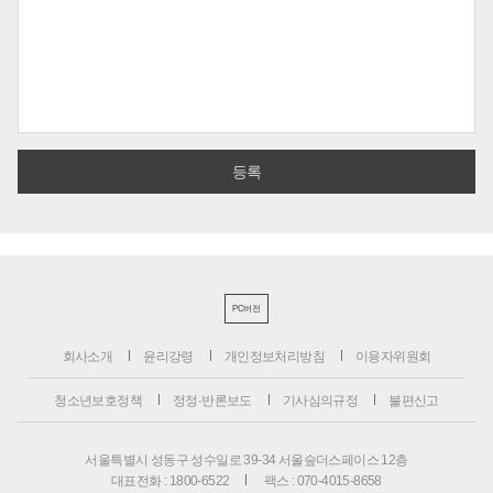
PC버전
회사소개
윤리강령
개인정보처리방침
이용자위원회
청소년보호정책
정정·반론보도
기사심의규정
불편신고
서울특별시 성동구 성수일로 39-34 서울숲더스페이스 12층
대표전화 : 1800-6522
팩스 : 070-4015-8658