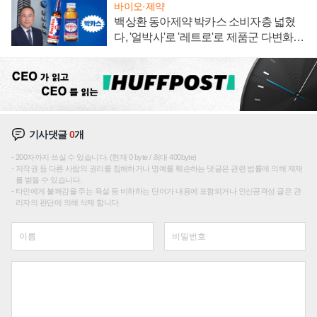
바이오·제약
백상환 동아제약 박카스 소비자층 넓혔
다, '얼박사'로 '레트로'로 제품군 다변화
주효
기사댓글
0
개
200자까지 쓰실 수 있습니다. (현재 0 byte / 최대 400byte)
저작권 등 다른 사람의 권리를 침해하거나 명예를 훼손하는 댓글은 관련 법률에 의해 제재
를 받을 수 있습니다.
타인에게 불쾌감을 주는 욕설 등 비하하는 단어가 내용에 포함되거나 인신공격성 글은 관
리자의 판단에 의해 삭제 합니다.