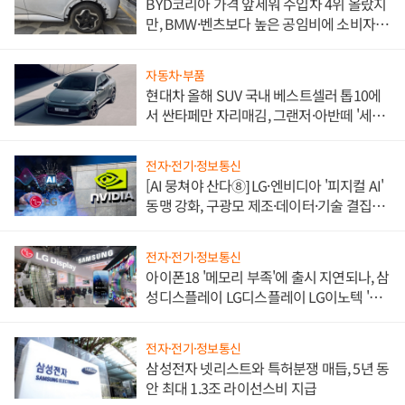
BYD코리아 가격 앞세워 수입차 4위 올랐지
만, BMW·벤츠보다 높은 공임비에 소비자
불만 폭발
자동차·부품
현대차 올해 SUV 국내 베스트셀러 톱10에
서 싼타페만 자리매김, 그랜저·아반떼 '세단
쌍끌이'로 내수 방어
전자·전기·정보통신
[AI 뭉쳐야 산다⑧] LG·엔비디아 '피지컬 AI'
동맹 강화, 구광모 제조·데이터·기술 결집
해 종합 로보틱스 기업으로
전자·전기·정보통신
아이폰18 '메모리 부족'에 출시 지연되나, 삼
성디스플레이 LG디스플레이 LG이노텍 '탈
애플' 수익 다각화 속도
전자·전기·정보통신
삼성전자 넷리스트와 특허분쟁 매듭, 5년 동
안 최대 1.3조 라이선스비 지급