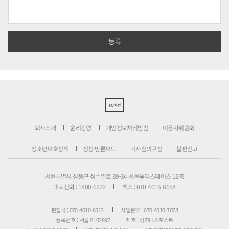
PC버전
회사소개
윤리강령
개인정보처리방침
이용자위원회
청소년보호정책
정정·반론보도
기사심의규정
불편신고
서울특별시 성동구 성수일로 39-34 서울숲더스페이스 12층
대표전화 : 1800-6522
팩스 : 070-4015-8658
편집국 : 070-4010-8512
사업본부 : 070-4010-7078
등록번호 : 서울 아 02897
제호 : 비즈니스포스트