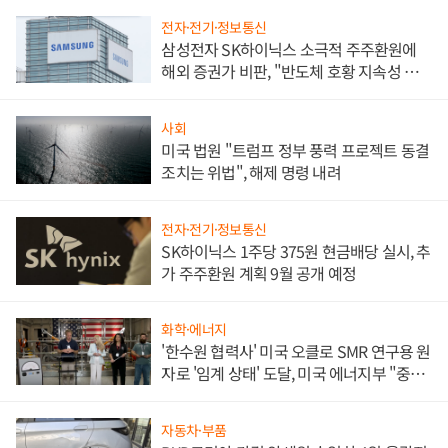
전자·전기·정보통신
삼성전자 SK하이닉스 소극적 주주환원에
해외 증권가 비판, "반도체 호황 지속성 의
문"
사회
미국 법원 "트럼프 정부 풍력 프로젝트 동결
조치는 위법", 해제 명령 내려
전자·전기·정보통신
SK하이닉스 1주당 375원 현금배당 실시, 추
가 주주환원 계획 9월 공개 예정
화학·에너지
'한수원 협력사' 미국 오클로 SMR 연구용 원
자로 '임계 상태' 도달, 미국 에너지부 "중요
한 이정표"
자동차·부품