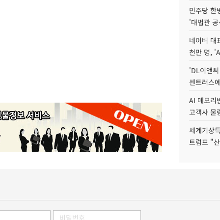
민주당 한
'대법관 공
네이버 대표
천만 명, 'A
'DL이앤씨
센트러스에
AI 메모
고객사 물량
세계기상특
트럼프 "산