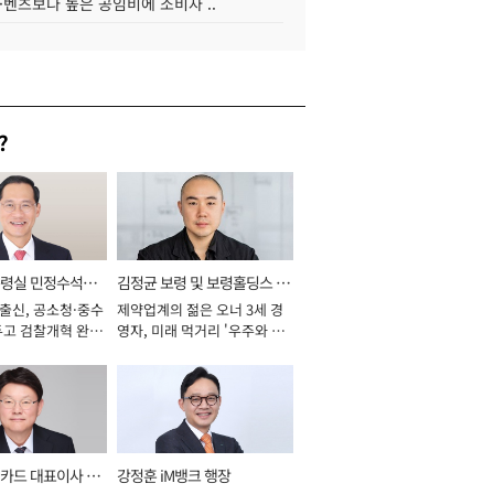
·벤츠보다 높은 공임비에 소비자 ..
?
통령실 민정수석비
김정균 보령 및 보령홀딩스 대
 출신, 공소청·중수
제약업계의 젊은 오너 3세 경
표이사 사장
두고 검찰개혁 완수
영자, 미래 먹거리 '우주와 헬
년]
스케어' 공들여 [2026년]
카드 대표이사 사
강정훈 iM뱅크 행장