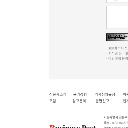
-
200자
까지 쓰실
- 저작권 등 
- 타인에게 불
신문사소개
윤리강령
기사심의규정
이
포럼
광고문의
불편신고
서울특별시 성동구 성
팩스 : 070-4015-
ISSN : 2636-171