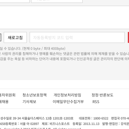
 수 있습니다. (현재 0 byte / 최대 400byte)
다른 사람의 권리를 침해하거나 명예를 훼손하는 댓글은 관련 법률에 의해 제재를 받을 수 있습니
쾌감을 주는 욕설 등 비하하는 단어가 내용에 포함되거나 인신공격성 글은 관리자의 판단에 의해
용자위원회
청소년보호정책
개인정보처리방침
정정·반론보도
인재채용
기사제보
이메일무단수집거부
RSS
수일로 39-34 서울숲더스페이스 12층 1201호-1203호
대표전화 : 1800-6522
편집국 070-4
8658
등록번호 : 서울 아 02897
제호: 비즈니스포스트
등록일: 2013.11.13
발행·편집인 : 강석
X
Copyright ? 2013 비즈니스포스트. All rights reserved.