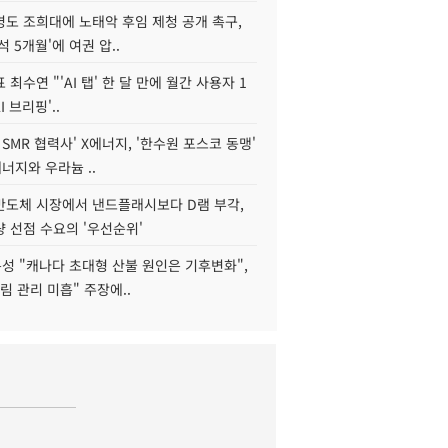
병도 조희대에 노태악 후임 제청 공개 촉구,
석 5개월'에 여권 압..
 최수연 "'AI 탭' 한 달 만에 월간 사용자 1
I 브리핑'..
 SMR 협력사' X에너지, '한수원 포스코 동맹'
너지와 우라늄 ..
리반도체 시장에서 낸드플래시보다 D램 부각,
 선점 수요의 '우선순위'
성 "캐나다 초대형 산불 원인은 기후변화",
림 관리 미흡" 주장에..