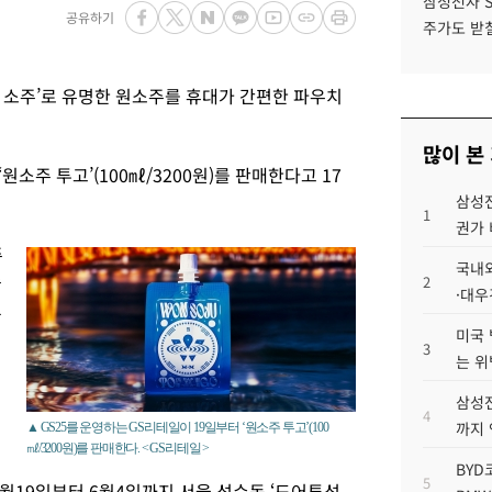
삼성전자 
공유하기
주가도 받칠
범 소주’로 유명한 원소주를 휴대가 간편한 파우치
많이 본
원소주 투고’(100㎖/3200원)를 판매한다고 17
삼성전
1
권가 
주
국내외
주
2
·대우
됐
미국 
3
는 위
삼성전
4
까지
▲ GS25를 운영하는 GS리테일이 19일부터 ‘원소주 투고’(100
㎖/3200원)를 판매한다. < GS리테일 >
BYD
5
월19일부터 6월4일까지 서울 성수동 ‘도어투성