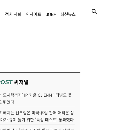
제
정치·사회
인사이트
JOB+
최신뉴스
씨저널
POST
 도시락까지' IP 키운 CJ ENM : 티빙도 웃
도 뛰었다
호 해치는 선크림은 미국·유럽 판매 어려운 상
콜마가 규제 뚫기 위한 '독성 테스트' 통과했다