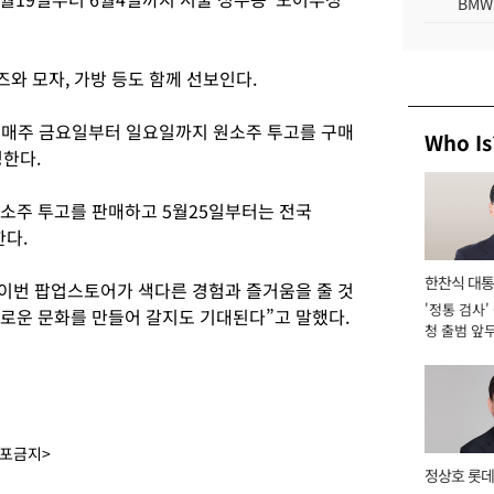
BMW
와 모자, 가방 등도 함께 선보인다.
 매주 금요일부터 일요일까지 원소주 투고를 구매
Who Is
정한다.
소주 투고를 판매하고 5월25일부터는 전국
한다.
한찬식 대
“이번 팝업스토어가 색다른 경험과 즐거움을 줄 것
'정통 검사'
서관
새로운 문화를 만들어 갈지도 기대된다”고 말했다.
청 출범 앞
맡아 [2026
배포금지>
정상호 롯데