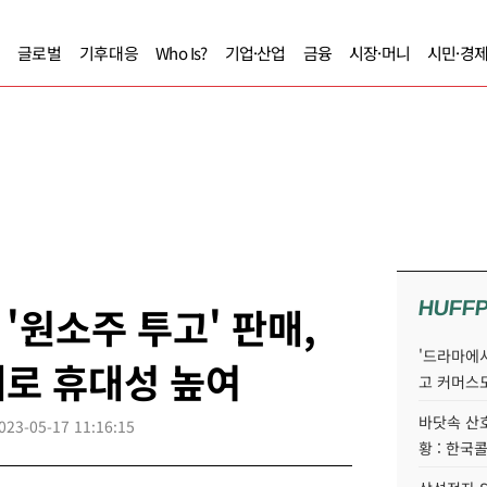
글로벌
기후대응
Who Is?
기업·산업
금융
시장·머니
시민·경
HUFF
 '원소주 투고' 판매,
'드라마에서
태로 휴대성 높여
고 커머스
바닷속 산
023-05-17 11:16:15
황 : 한국