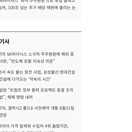
SK하이닉스 '파격 주주환원'으로 투심 달래고
까, 100조 넘는 추가 배당 재원에 쏠리는 눈
 기사
자 SK하이닉스 소극적 주주환원에 해외 증
비판, "반도체 호황 지속성 의문"
서 속도 붙는 원전 사업, 삼성물산·현대건설
건설에 다가오는 '약속의 시간'
법원 "트럼프 정부 풍력 프로젝트 동결 조치
법", 해제 명령 내려
자, 갤럭시Z 폴드8 사전예약 개통 8월31일
 연장
코리아 가격 앞세워 수입차 4위 올랐지만,