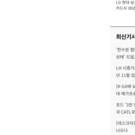
LG·현대·삼
장
카드사 30년
에 '초집중' 
최신기
'한수원 협
상태' 도달,
LH 시흥거
년 11월 
[K-GX에
대 메가프
포드 '3만
국 CATL과
[데스크리포
나오나