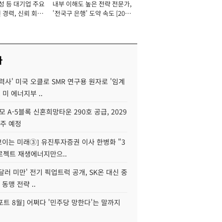
성 등 대기업 주요
내부 이해도 높은 전략 전문가,
 경력, 신뢰 회복
'전국구 은행' 도약 속도 [2026
[2026년]
년]
사
력사' 미국 오클로 SMR 연구용 원자로 '임계
 미 에너지부 ..
모 A-5블록 신혼희망타운 290호 공급, 2029
입주 예정
 보이는 미래③] 유진투자증권 이사 한병화 "3
로젝트 재생에너지만으..
 달러 미만' 전기 픽업트럭 공개, SK온 대신 중
 동맹 전략 ..
트 8월] 어쩌다 '민주당 망한다'는 말까지