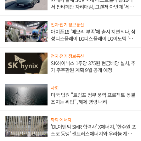
서 싼타페만 자리매김, 그랜저·아반떼 '세단
쌍끌이'로 내수 방어
전자·전기·정보통신
아이폰18 '메모리 부족'에 출시 지연되나, 삼
성디스플레이 LG디스플레이 LG이노텍 '탈
애플' 수익 다각화 속도
전자·전기·정보통신
SK하이닉스 1주당 375원 현금배당 실시, 추
가 주주환원 계획 9월 공개 예정
사회
미국 법원 "트럼프 정부 풍력 프로젝트 동결
조치는 위법", 해제 명령 내려
화학·에너지
'DL이앤씨 SMR 협력사' X에너지, '한수원 포
스코 동맹' 센트러스에너지와 우라늄 계약
체결