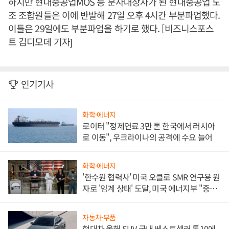
하지만 현대중공업MOS 등 분사대상자가 된 현대중공업 노
조 조합원들은 이에 반발해 27일 오후 4시간 부분파업했다.
이들은 29일에도 부분파업을 하기로 했다. [비즈니스포스
트 김디모데 기자]
인기기사
화학·에너지
로이터 "정제연료 3만 톤 한국에서 러시아
로 이동", 우크라이나의 공격에 수요 늘어
화학·에너지
'한수원 협력사' 미국 오클로 SMR 연구용 원
자로 '임계 상태' 도달, 미국 에너지부 "중요
한 이정표"
자동차·부품
현대차 올해 SUV 국내 베스트셀러 톱10에