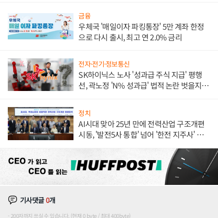
금융
우체국 '매일이자 파킹통장' 5만 계좌 한정
으로 다시 출시, 최고 연 2.0% 금리
전자·전기·정보통신
SK하이닉스 노사 '성과급 주식 지급' 평행
선, 곽노정 'N% 성과급' 법적 논란 벗을지 주
목
정치
AI시대 맞아 25년 만에 전력산업 구조개편
시동, '발전5사 통합' 넘어 '한전 지주사' 재편
론도
기사댓글
0
개
200자까지 쓰실 수 있습니다. (현재 0 byte / 최대 400byte)