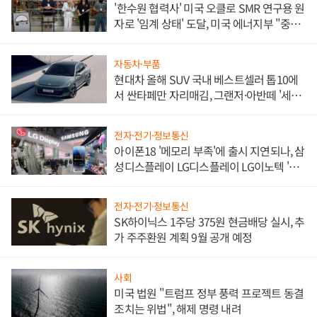
'한수원 협력사' 미국 오클로 SMR 연구용 원
자로 '임계 상태' 도달, 미국 에너지부 "중요
한 이정표"
자동차·부품
현대차 올해 SUV 국내 베스트셀러 톱10에
서 싼타페만 자리매김, 그랜저·아반떼 '세단
쌍끌이'로 내수 방어
전자·전기·정보통신
아이폰18 '메모리 부족'에 출시 지연되나, 삼
성디스플레이 LG디스플레이 LG이노텍 '탈
애플' 수익 다각화 속도
전자·전기·정보통신
SK하이닉스 1주당 375원 현금배당 실시, 추
가 주주환원 계획 9월 공개 예정
사회
미국 법원 "트럼프 정부 풍력 프로젝트 동결
조치는 위법", 해제 명령 내려