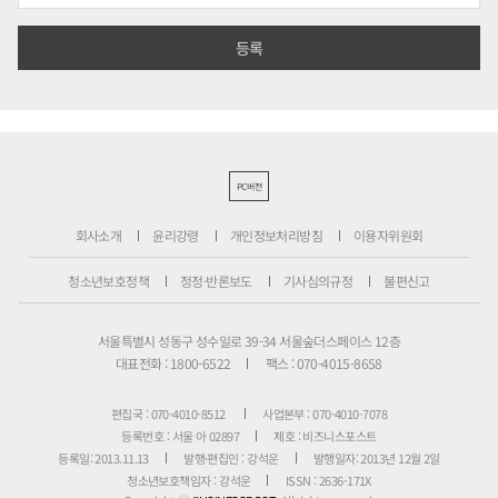
PC버전
회사소개
윤리강령
개인정보처리방침
이용자위원회
청소년보호정책
정정·반론보도
기사심의규정
불편신고
서울특별시 성동구 성수일로 39-34 서울숲더스페이스 12층
대표전화 : 1800-6522
팩스 : 070-4015-8658
편집국 : 070-4010-8512
사업본부 : 070-4010-7078
등록번호 : 서울 아 02897
제호 : 비즈니스포스트
등록일: 2013.11.13
발행·편집인 : 강석운
발행일자: 2013년 12월 2일
청소년보호책임자 : 강석운
ISSN : 2636-171X