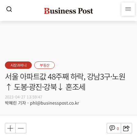
시장과머니
부동산
서울 아파트값 48주째 하락, 강남3구·노원
↑ 도봉·광진·강북↓ 혼조세
2023-04-27 13:59:47
박혜린 기자 - phl@businesspost.co.kr
0