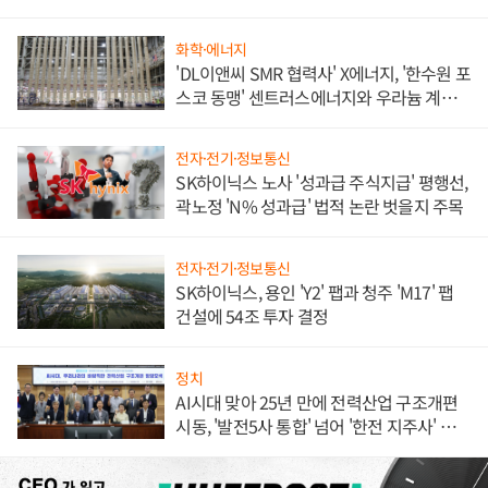
화학·에너지
'DL이앤씨 SMR 협력사' X에너지, '한수원 포
스코 동맹' 센트러스에너지와 우라늄 계약
체결
전자·전기·정보통신
SK하이닉스 노사 '성과급 주식지급' 평행선,
곽노정 'N% 성과급' 법적 논란 벗을지 주목
전자·전기·정보통신
SK하이닉스, 용인 'Y2' 팹과 청주 'M17' 팹
건설에 54조 투자 결정
정치
AI시대 맞아 25년 만에 전력산업 구조개편
시동, '발전5사 통합' 넘어 '한전 지주사' 재편
론도