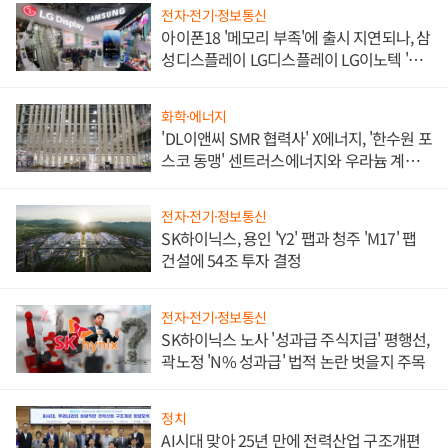
전자·전기·정보통신
아이폰18 '메모리 부족'에 출시 지연되나, 삼
성디스플레이 LG디스플레이 LG이노텍 '탈
애플' 수익 다각화 속도
화학·에너지
'DL이앤씨 SMR 협력사' X에너지, '한수원 포
스코 동맹' 센트러스에너지와 우라늄 계약
체결
전자·전기·정보통신
SK하이닉스, 용인 'Y2' 팹과 청주 'M17' 팹
건설에 54조 투자 결정
전자·전기·정보통신
SK하이닉스 노사 '성과급 주식지급' 평행선,
곽노정 'N% 성과급' 법적 논란 벗을지 주목
정치
AI시대 맞아 25년 만에 전력산업 구조개편