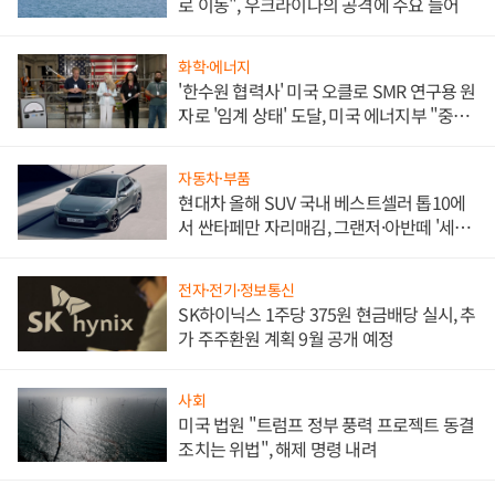
로 이동", 우크라이나의 공격에 수요 늘어
화학·에너지
'한수원 협력사' 미국 오클로 SMR 연구용 원
자로 '임계 상태' 도달, 미국 에너지부 "중요
한 이정표"
자동차·부품
현대차 올해 SUV 국내 베스트셀러 톱10에
서 싼타페만 자리매김, 그랜저·아반떼 '세단
쌍끌이'로 내수 방어
전자·전기·정보통신
SK하이닉스 1주당 375원 현금배당 실시, 추
가 주주환원 계획 9월 공개 예정
사회
미국 법원 "트럼프 정부 풍력 프로젝트 동결
조치는 위법", 해제 명령 내려