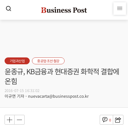
기업과산업
중공업·조선·철강
윤종규, KB금융과 현대증권 화학적 결합에
온힘
2016-07-15 16:31:02
이규연 기자 - nuevacarta@businesspost.co.kr
0