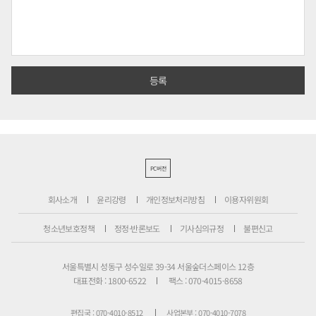
PC버전
회사소개
윤리강령
개인정보처리방침
이용자위원회
청소년보호정책
정정·반론보도
기사심의규정
불편신고
서울특별시 성동구 성수일로 39-34 서울숲더스페이스 12층
대표전화 : 1800-6522
팩스 : 070-4015-8658
편집국 : 070-4010-8512
사업본부 : 070-4010-7078