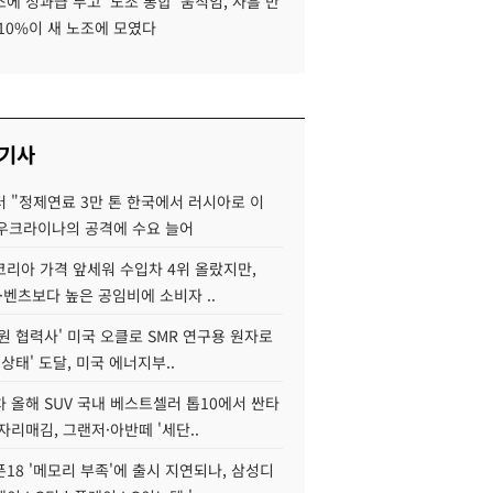
에 성과급 두고 '노조 통합' 움직임, 사흘 만
10%이 새 노조에 모였다
 기사
 "정제연료 3만 톤 한국에서 러시아로 이
 우크라이나의 공격에 수요 늘어
코리아 가격 앞세워 수입차 4위 올랐지만,
·벤츠보다 높은 공임비에 소비자 ..
원 협력사' 미국 오클로 SMR 연구용 원자로
 상태' 도달, 미국 에너지부..
 올해 SUV 국내 베스트셀러 톱10에서 싼타
자리매김, 그랜저·아반떼 '세단..
18 '메모리 부족'에 출시 지연되나, 삼성디