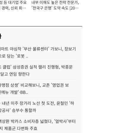
성 등 대기업 주요
내부 이해도 높은 전략 전문가,
 경력, 신뢰 회복
'전국구 은행' 도약 속도 [2026
[2026년]
년]
사
데마트 야심작 '부산 물류센터' 가보니, 장보기
로 담는 '로봇 ..
조 클럽' 삼성증권 실적 랠리 진행형, 박종문
 달고 연임 향한다
가맹점 상생' 비교해보니, 교촌 '영업권 보
신메뉴 개발'·BB..
내년 미주 장거리 노선 첫 도전, 윤철민 '하
항공사' 승부수 통할까
백상환 박카스 소비자층 넓혔다, '얼박사'부터
지 제품군 다변화 주효