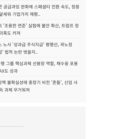
콘 공급과잉 완화에 스페셜티 전환 속도, 정몽
앞세워 기업가치 재평..
 '조용한 연준' 실험에 불안 확산, 트럼프 정
 의혹도 커져
 노사 '성과급 주식지급' 평행선, 곽노정
급' 법적 논란 벗을지..
행 그룹 핵심과제 선봉장 역할, 채수웅 포용
AX도 성과
책 불확실성에 중장기 비전 '흔들', 신임 사
설득 과제 무거워져