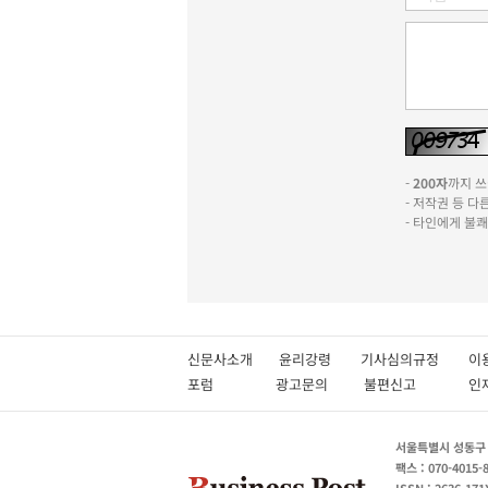
-
200자
까지 쓰실
- 저작권 등 
- 타인에게 불
신문사소개
윤리강령
기사심의규정
이
포럼
광고문의
불편신고
서울특별시 성동구 성
팩스 : 070-4015-
ISSN : 2636-171