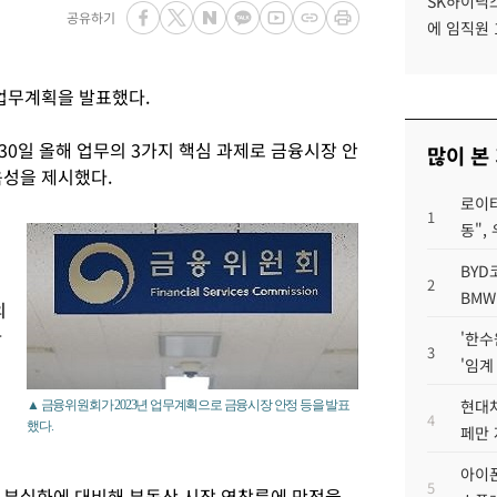
SK하이닉스
공유하기
에 임직원 
 업무계획을 발표했다.
0일 올해 업무의 3가지 핵심 과제로 금융시장 안
많이 본
육성을 제시했다.
로이터
1
동",
BYD
2
BMW
의
다
'한수
3
'임계
현대차
▲ 금융위원회가 2023년 업무계획으로 금융시장 안정 등을 발표
4
했다.
페만 
아이폰
5
 부실화에 대비해 부동산 시장 연착륙에 만전을