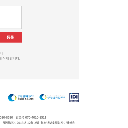
등록
다.
 삭제 합니다.
010-8510
광고국 070-4010-8511
운
발행일자: 2013년 12월 2일
청소년보호책임자 : 박상유