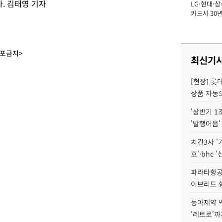
. 김태영 기자
LG·현대·삼
장
카드사 30년
에 '초집중' 
배포금지>
최신기
[현장] 롯
상품 자동으
'상반기 1
'발행어음'
치킨3사 '
호'·bhc '
파라타항공 
이브리드 
동아제약 
'레트로'까