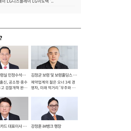
이 LG디스플레이 LG이노텍 '..
?
통령실 민정수석비
김정균 보령 및 보령홀딩스 대
 출신, 공소청·중수
제약업계의 젊은 오너 3세 경
표이사 사장
두고 검찰개혁 완수
영자, 미래 먹거리 '우주와 헬
년]
스케어' 공들여 [2026년]
카드 대표이사 사
강정훈 iM뱅크 행장