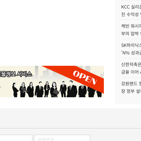
KCC 실리
진 수익성 
케빈 워시의
부의 압박
SK하이닉스
'N% 성과
신한저축은
금융 이어 
강원랜드 정
장 정부 