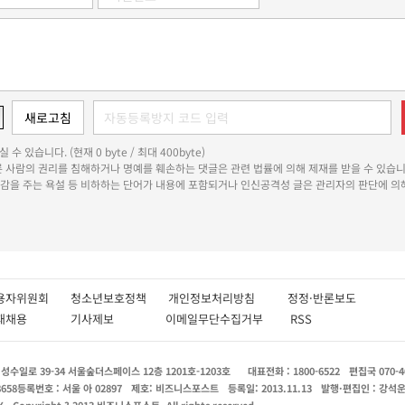
 수 있습니다. (현재 0 byte / 최대 400byte)
다른 사람의 권리를 침해하거나 명예를 훼손하는 댓글은 관련 법률에 의해 제재를 받을 수 있습니
쾌감을 주는 욕설 등 비하하는 단어가 내용에 포함되거나 인신공격성 글은 관리자의 판단에 의해
용자위원회
청소년보호정책
개인정보처리방침
정정·반론보도
인재채용
기사제보
이메일무단수집거부
RSS
수일로 39-34 서울숲더스페이스 12층 1201호-1203호
대표전화 : 1800-6522
편집국 070-4
8658
등록번호 : 서울 아 02897
제호: 비즈니스포스트
등록일: 2013.11.13
발행·편집인 : 강석
X
Copyright ? 2013 비즈니스포스트. All rights reserved.