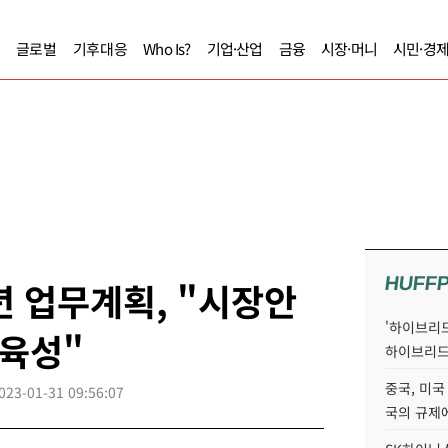
글로벌
기후대응
Who Is?
기업·산업
금융
시장·머니
시민·경
HUFF
년 업무계획, "시장안
'하이브리드
융육성"
하이브리드
중국, 미국
023-01-31 09:56:07
국의 규제에