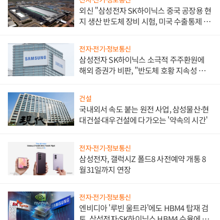
외신 "삼성전자 SK하이닉스 중국 공장용 현
지 생산 반도체 장비 시험, 미국 수출통제 대
비"
전자·전기·정보통신
삼성전자 SK하이닉스 소극적 주주환원에
해외 증권가 비판, "반도체 호황 지속성 의
문"
건설
국내외서 속도 붙는 원전 사업, 삼성물산·현
대건설·대우건설에 다가오는 '약속의 시간'
전자·전기·정보통신
삼성전자, 갤럭시Z 폴드8 사전예약 개통 8
월31일까지 연장
전자·전기·정보통신
엔비디아 '루빈 울트라'에도 HBM4 탑재 검
토, 삼성전자·SK하이닉스 HBM4 수율에 주