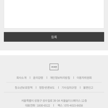
PC버전
회사소개
윤리강령
개인정보처리방침
이용자위원회
청소년보호정책
정정·반론보도
기사심의규정
불편신고
서울특별시 성동구 성수일로 39-34 서울숲더스페이스 12층
대표전화 : 1800-6522
팩스 : 070-4015-8658