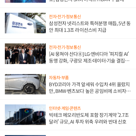
도권 갈린다
전자·전기·정보통신
삼성전자 넷리스트와 특허분쟁 매듭, 5년 동
안 최대 1.3조 라이선스비 지급
전자·전기·정보통신
[AI 뭉쳐야 산다⑧] LG·엔비디아 '피지컬 AI'
동맹 강화, 구광모 제조·데이터·기술 결집
해 종합 로보틱스 기업으로
자동차·부품
BYD코리아 가격 앞세워 수입차 4위 올랐지
만, BMW·벤츠보다 높은 공임비에 소비자
불만 폭발
인터넷·게임·콘텐츠
빅테크 메모리반도체 포함 장기계약 '2.7조
달러' 규모, AI 투자 위축 우려와 반대 신호