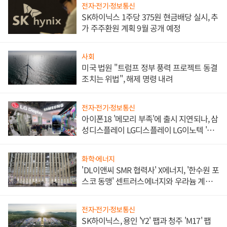
전자·전기·정보통신
SK하이닉스 1주당 375원 현금배당 실시, 추
가 주주환원 계획 9월 공개 예정
사회
미국 법원 "트럼프 정부 풍력 프로젝트 동결
조치는 위법", 해제 명령 내려
전자·전기·정보통신
아이폰18 '메모리 부족'에 출시 지연되나, 삼
성디스플레이 LG디스플레이 LG이노텍 '탈
애플' 수익 다각화 속도
화학·에너지
'DL이앤씨 SMR 협력사' X에너지, '한수원 포
스코 동맹' 센트러스에너지와 우라늄 계약
체결
전자·전기·정보통신
SK하이닉스, 용인 'Y2' 팹과 청주 'M17' 팹