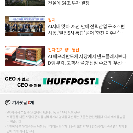
건설에 54조 투자 결정
정치
AI시대 맞아 25년 만에 전력산업 구조개편
시동, '발전5사 통합' 넘어 '한전 지주사' 재편
론도
전자·전기·정보통신
AI 메모리반도체 시장에서 낸드플래시보다
D램 부각, 고객사 물량 선점 수요의 '우선순
위'
기사댓글
0
개
200자까지 쓰실 수 있습니다. (현재 0 byte / 최대 400byte)
저작권 등 다른 사람의 권리를 침해하거나 명예를 훼손하는 댓글은 관련 법률에 의해 제재를 받을
수 있습니다.
타인에게 불쾌감을 주는 욕설 등 비하하는 단어가 내용에 포함되거나 인신공격성 글은 관리자의 판
단에 의해 삭제 합니다.