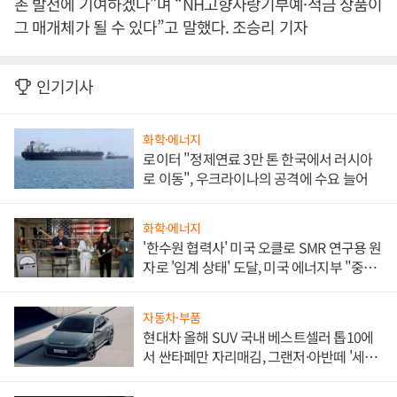
촌 발전에 기여하겠다”며 “NH고향사랑기부예·적금 상품이
그 매개체가 될 수 있다”고 말했다. 조승리 기자
인기기사
화학·에너지
로이터 "정제연료 3만 톤 한국에서 러시아
로 이동", 우크라이나의 공격에 수요 늘어
화학·에너지
'한수원 협력사' 미국 오클로 SMR 연구용 원
자로 '임계 상태' 도달, 미국 에너지부 "중요
한 이정표"
자동차·부품
현대차 올해 SUV 국내 베스트셀러 톱10에
서 싼타페만 자리매김, 그랜저·아반떼 '세단
쌍끌이'로 내수 방어