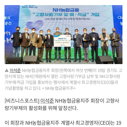
▲
이석준
NH농협금융지주 회장(왼쪽에서 여섯 번째)이 19일 경기도 고
양시에 있는 NH인재원에서 열린 고향사랑기부금 납부 및 NH고향사랑
기부예·적금 가입을 홍보하는 행사에서 계열사 최고경영자(CEO)들과
기념촬영을 하고 있다. < NH농협금융지주>
[비즈니스포스트]
이석준
NH농협금융지주 회장이 고향사
랑기부제의 활성화를 위해 앞장선다.
이 회장과 NH농협금융지주 계열사 최고경영자(CEO)는 19