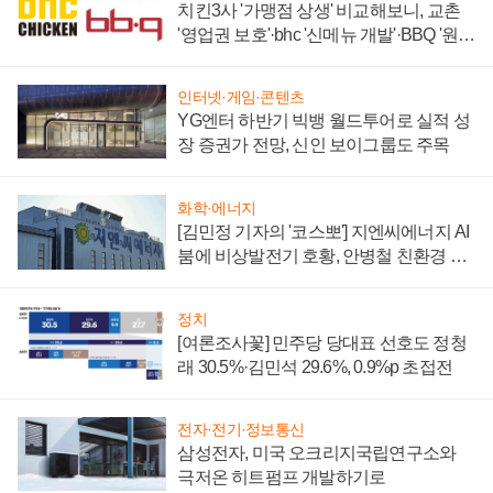
치킨3사 '가맹점 상생' 비교해보니, 교촌
'영업권 보호'·bhc '신메뉴 개발'·BBQ '원가
부담'
인터넷·게임·콘텐츠
YG엔터 하반기 빅뱅 월드투어로 실적 성
장 증권가 전망, 신인 보이그룹도 주목
화학·에너지
[김민정 기자의 '코스뽀'] 지엔씨에너지 AI
붐에 비상발전기 호황, 안병철 친환경 에
너지 발전전문기업 향한다
정치
[여론조사꽃] 민주당 당대표 선호도 정청
래 30.5%·김민석 29.6%, 0.9%p 초접전
전자·전기·정보통신
삼성전자, 미국 오크리지국립연구소와
극저온 히트펌프 개발하기로