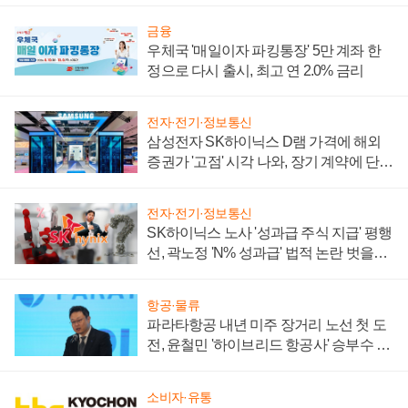
금융
우체국 '매일이자 파킹통장' 5만 계좌 한
정으로 다시 출시, 최고 연 2.0% 금리
전자·전기·정보통신
삼성전자 SK하이닉스 D램 가격에 해외
증권가 '고점' 시각 나와, 장기 계약에 단점
부각
전자·전기·정보통신
SK하이닉스 노사 '성과급 주식 지급' 평행
선, 곽노정 'N% 성과급' 법적 논란 벗을지
주목
항공·물류
파라타항공 내년 미주 장거리 노선 첫 도
전, 윤철민 '하이브리드 항공사' 승부수 통
할까
소비자·유통