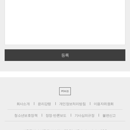
PC버전
회사소개
윤리강령
개인정보처리방침
이용자위원회
청소년보호정책
정정·반론보도
기사심의규정
불편신고