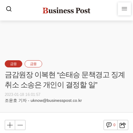
금융
금융
금감원장 이복현 “손태승 문책경고 징계
취소 소송은 개인이 결정할 일”
2023-01-18 16:01:57
조윤호 기자 - uknow@businesspost.co.kr
0