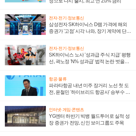
정으로 다시 출시, 최고 연 2.0% 금리
전자·전기·정보통신
삼성전자 SK하이닉스 D램 가격에 해외
증권가 '고점' 시각 나와, 장기 계약에 단점
부각
전자·전기·정보통신
SK하이닉스 노사 '성과급 주식 지급' 평행
선, 곽노정 'N% 성과급' 법적 논란 벗을지
주목
항공·물류
파라타항공 내년 미주 장거리 노선 첫 도
전, 윤철민 '하이브리드 항공사' 승부수 통
할까
인터넷·게임·콘텐츠
YG엔터 하반기 빅뱅 월드투어로 실적 성
장 증권가 전망, 신인 보이그룹도 주목