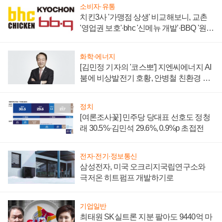
소비자·유통
치킨3사 '가맹점 상생' 비교해보니, 교촌
'영업권 보호'·bhc '신메뉴 개발'·BBQ '원가
부담'
화학·에너지
[김민정 기자의 '코스뽀'] 지엔씨에너지 AI
붐에 비상발전기 호황, 안병철 친환경 에
너지 발전전문기업 향한다
정치
[여론조사꽃] 민주당 당대표 선호도 정청
래 30.5%·김민석 29.6%, 0.9%p 초접전
전자·전기·정보통신
삼성전자, 미국 오크리지국립연구소와
극저온 히트펌프 개발하기로
기업일반
최태원 SK실트론 지분 팔아도 9440억 마