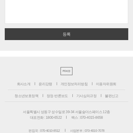
PC버전
회사소개
윤리강령
개인정보처리방침
이용자위원회
청소년보호정책
정정·반론보도
기사심의규정
불편신고
서울특별시 성동구 성수일로 39-34 서울숲더스페이스 12층
대표전화 : 1800-6522
팩스 : 070-4015-8658
편집국 : 070-4010-8512
사업본부 : 070-4010-7078