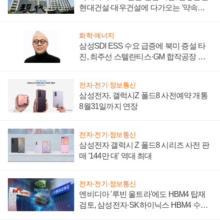
현대건설·대우건설에 다가오는 '약속의
시간'
화학·에너지
삼성SDI ESS 수요 급증에 북미 증설 타
진, 최주선 스텔란티스·GM 합작공장 건
설 재추진하나
전자·전기·정보통신
삼성전자, 갤럭시Z 폴드8 사전예약 개통
8월31일까지 연장
전자·전기·정보통신
삼성전자 갤럭시 Z 폴드8 시리즈 사전 판
매 '144만 대' 역대 최대
전자·전기·정보통신
엔비디아 '루빈 울트라'에도 HBM4 탑재
검토, 삼성전자·SK하이닉스 HBM4 수율
에 주도권 갈린다