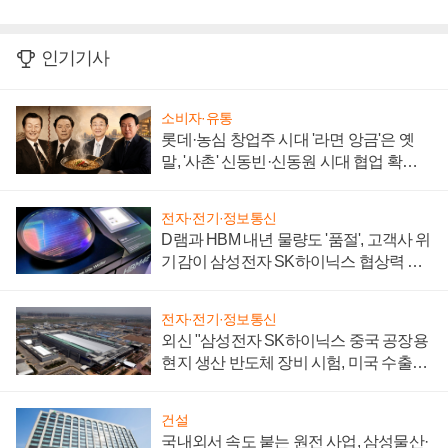
인기기사
소비자·유통
롯데·농심 창업주 시대 '라면 앙금'은 옛
말, '사촌' 신동빈·신동원 시대 협업 확대
일로
전자·전기·정보통신
D램과 HBM 내년 물량도 '품절', 고객사 위
기감이 삼성전자 SK하이닉스 협상력 더
키워
전자·전기·정보통신
외신 "삼성전자 SK하이닉스 중국 공장용
현지 생산 반도체 장비 시험, 미국 수출통
제 대비"
건설
국내외서 속도 붙는 원전 사업, 삼성물산·