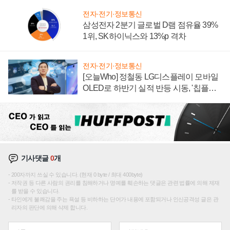
전자·전기·정보통신
삼성전자 2분기 글로벌 D램 점유율 39%
1위, SK하이닉스와 13%p 격차
전자·전기·정보통신
[오늘Who] 정철동 LG디스플레이 모바일
OLED로 하반기 실적 반등 시동, '칩플레
이션'에 가격 인하 압박은 부담
기사댓글
0
개
200자까지 쓰실 수 있습니다. (현재 0 byte / 최대 400byte)
저작권 등 다른 사람의 권리를 침해하거나 명예를 훼손하는 댓글은 관련 법률에 의해 제재
를 받을 수 있습니다.
타인에게 불쾌감을 주는 욕설 등 비하하는 단어가 내용에 포함되거나 인신공격성 글은 관
리자의 판단에 의해 삭제 합니다.