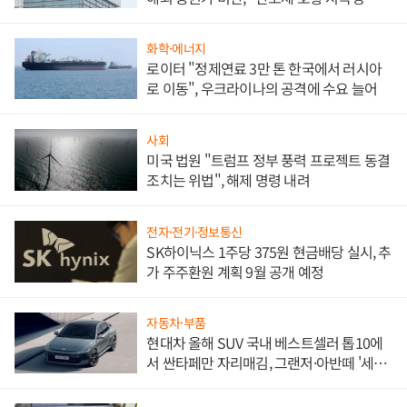
문"
화학·에너지
로이터 "정제연료 3만 톤 한국에서 러시아
로 이동", 우크라이나의 공격에 수요 늘어
사회
미국 법원 "트럼프 정부 풍력 프로젝트 동결
조치는 위법", 해제 명령 내려
전자·전기·정보통신
SK하이닉스 1주당 375원 현금배당 실시, 추
가 주주환원 계획 9월 공개 예정
자동차·부품
현대차 올해 SUV 국내 베스트셀러 톱10에
서 싼타페만 자리매김, 그랜저·아반떼 '세단
쌍끌이'로 내수 방어