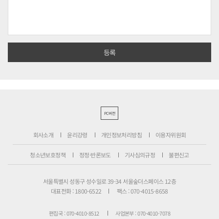
PC버전
회사소개
윤리강령
개인정보처리방침
이용자위원회
청소년보호정책
정정·반론보도
기사심의규정
불편신고
서울특별시 성동구 성수일로 39-34 서울숲더스페이스 12층
대표전화 : 1800-6522
팩스 : 070-4015-8658
편집국 : 070-4010-8512
사업본부 : 070-4010-7078