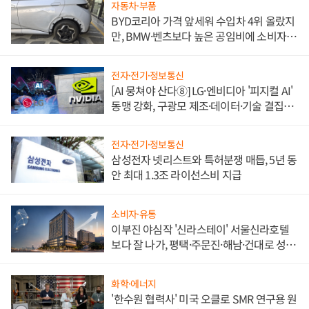
자동차·부품
BYD코리아 가격 앞세워 수입차 4위 올랐지
만, BMW·벤츠보다 높은 공임비에 소비자
불만 폭발
전자·전기·정보통신
[AI 뭉쳐야 산다⑧] LG·엔비디아 '피지컬 AI'
동맹 강화, 구광모 제조·데이터·기술 결집
해 종합 로보틱스 기업으로
전자·전기·정보통신
삼성전자 넷리스트와 특허분쟁 매듭, 5년 동
안 최대 1.3조 라이선스비 지급
소비자·유통
이부진 야심작 '신라스테이' 서울신라호텔
보다 잘 나가, 평택·주문진·해남·건대로 성
장판 더 넓힌다
화학·에너지
'한수원 협력사' 미국 오클로 SMR 연구용 원