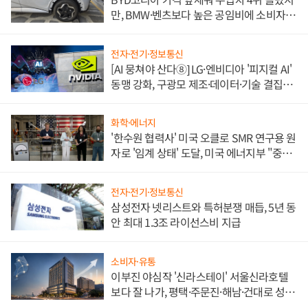
만, BMW·벤츠보다 높은 공임비에 소비자
불만 폭발
전자·전기·정보통신
[AI 뭉쳐야 산다⑧] LG·엔비디아 '피지컬 AI'
동맹 강화, 구광모 제조·데이터·기술 결집
해 종합 로보틱스 기업으로
화학·에너지
'한수원 협력사' 미국 오클로 SMR 연구용 원
자로 '임계 상태' 도달, 미국 에너지부 "중요
한 이정표"
전자·전기·정보통신
삼성전자 넷리스트와 특허분쟁 매듭, 5년 동
안 최대 1.3조 라이선스비 지급
소비자·유통
이부진 야심작 '신라스테이' 서울신라호텔
보다 잘 나가, 평택·주문진·해남·건대로 성
장판 더 넓힌다