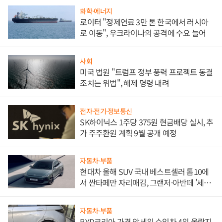
화학·에너지
로이터 "정제연료 3만 톤 한국에서 러시아
로 이동", 우크라이나의 공격에 수요 늘어
사회
미국 법원 "트럼프 정부 풍력 프로젝트 동결
조치는 위법", 해제 명령 내려
전자·전기·정보통신
SK하이닉스 1주당 375원 현금배당 실시, 추
가 주주환원 계획 9월 공개 예정
자동차·부품
현대차 올해 SUV 국내 베스트셀러 톱10에
서 싼타페만 자리매김, 그랜저·아반떼 '세단
쌍끌이'로 내수 방어
자동차·부품
BYD코리아 가격 앞세워 수입차 4위 올랐지