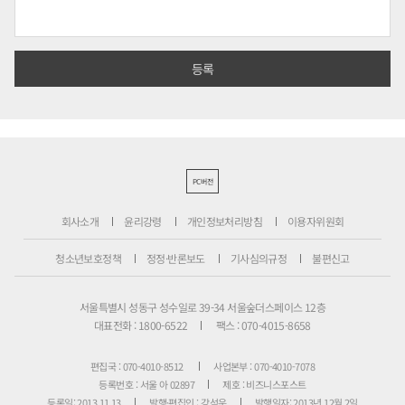
PC버전
회사소개
윤리강령
개인정보처리방침
이용자위원회
청소년보호정책
정정·반론보도
기사심의규정
불편신고
서울특별시 성동구 성수일로 39-34 서울숲더스페이스 12층
대표전화 : 1800-6522
팩스 : 070-4015-8658
편집국 : 070-4010-8512
사업본부 : 070-4010-7078
등록번호 : 서울 아 02897
제호 : 비즈니스포스트
등록일: 2013.11.13
발행·편집인 : 강석운
발행일자: 2013년 12월 2일