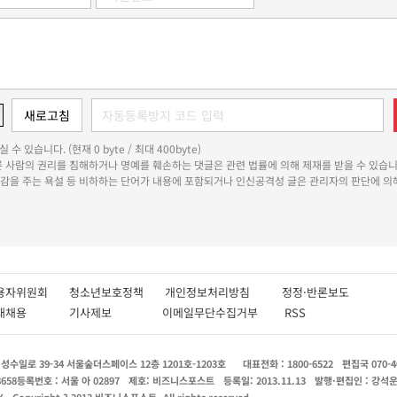
 수 있습니다. (현재 0 byte / 최대 400byte)
다른 사람의 권리를 침해하거나 명예를 훼손하는 댓글은 관련 법률에 의해 제재를 받을 수 있습니
쾌감을 주는 욕설 등 비하하는 단어가 내용에 포함되거나 인신공격성 글은 관리자의 판단에 의해
용자위원회
청소년보호정책
개인정보처리방침
정정·반론보도
인재채용
기사제보
이메일무단수집거부
RSS
수일로 39-34 서울숲더스페이스 12층 1201호-1203호
대표전화 : 1800-6522
편집국 070-4
8658
등록번호 : 서울 아 02897
제호: 비즈니스포스트
등록일: 2013.11.13
발행·편집인 : 강석
X
Copyright ? 2013 비즈니스포스트. All rights reserved.