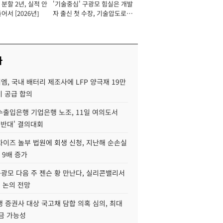
분할 2년, 실적 안
'기술중심' 구광모 힘실은 개발
이사 사장
어서 [2026년]
자 출신 첫 수장, 기술압도로
경쟁력 확보 사활 [2026년]
사
, 국내 배터리 제조사에 LFP 양극재 19만
기 공급 합의
수출입은행 기업은행 노조, 11일 여의도서
 반대' 결의대회
차이즈 놀부 법원에 회생 신청, 지난해 순손실
 9배 증가
구광모 다음 주 젠슨 황 만난다, 실리콘밸리서
' 논의 전망
 증권사 대상 국고채 담합 의혹 심의, 최대
금 가능성