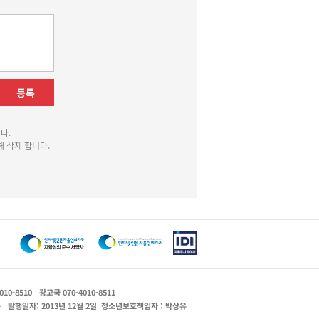
등록
다.
 삭제 합니다.
010-8510
광고국 070-4010-8511
운
발행일자: 2013년 12월 2일
청소년보호책임자 : 박상유