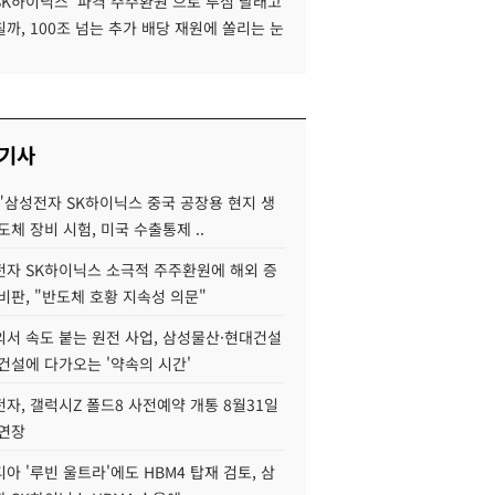
SK하이닉스 '파격 주주환원'으로 투심 달래고
까, 100조 넘는 추가 배당 재원에 쏠리는 눈
 기사
"삼성전자 SK하이닉스 중국 공장용 현지 생
도체 장비 시험, 미국 수출통제 ..
자 SK하이닉스 소극적 주주환원에 해외 증
비판, "반도체 호황 지속성 의문"
서 속도 붙는 원전 사업, 삼성물산·현대건설
건설에 다가오는 '약속의 시간'
자, 갤럭시Z 폴드8 사전예약 개통 8월31일
 연장
아 '루빈 울트라'에도 HBM4 탑재 검토, 삼