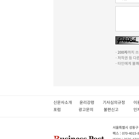
-
200자
까지 쓰실
- 저작권 등 
- 타인에게 불
신문사소개
윤리강령
기사심의규정
이
포럼
광고문의
불편신고
서울특별시 성동구 성
팩스 : 070-4015-
ISSN : 2636-171