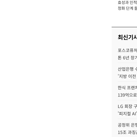
효성과 인적 
장
정화 단계 들
최신기
포스코퓨처엠
톤 6년 장
산업은행 
'지방 이전
한식 프랜
139억으로
LG 회장 
'피지컬 AI
공정위 은행
15조 과징