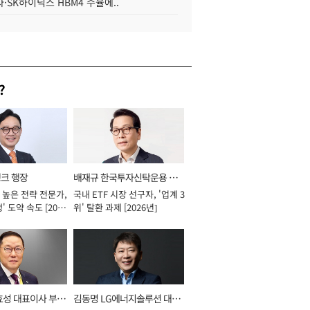
·SK하이닉스 HBM4 수율에..
?
뱅크 행장
배재규 한국투자신탁운용 대
 높은 전략 전문가,
국내 ETF 시장 선구자, '업계 3
표이사 사장
' 도약 속도 [2026
위' 탈환 과제 [2026년]
효성 대표이사 부회
김동명 LG에너지솔루션 대표