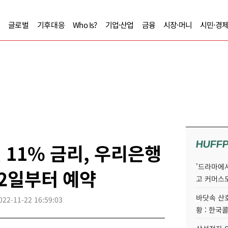
글로벌
기후대응
Who Is?
기업·산업
금융
시장·머니
시민·경
HUFF
 11% 금리, 우리은행
'드라마에서
2일부터 예약
고 커머스
바닷속 산
022-11-22 16:59:03
황 : 한국