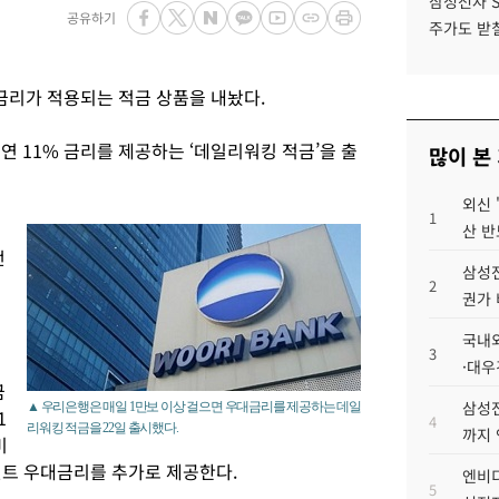
삼성전자 
공유하기
주가도 받칠
금리가 적용되는 적금 상품을 내놨다.
연 11% 금리를 제공하는 ‘데일리워킹 적금’을 출
많이 본
외신 
1
산 반
전
삼성전
2
권가 
국내외
3
·대우
금
삼성전
▲ 우리은행은 매일 1만보 이상 걸으면 우대금리를 제공하는 데일
1
4
리워킹 적금을 22일 출시했다.
까지
미
인트 우대금리를 추가로 제공한다.
엔비디
5