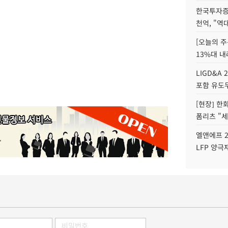
한국투자증
천억, "역
[오늘의 주
13%대 내
LIGD&A 
포함 유도무
[현장] 한
폼리츠 "세
엘앤에프 2
LFP 양극