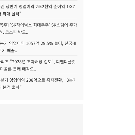
권 상반기 영업이익 2조2천억 순이익 1조7
대 최대 실적"
목주] 'SK하이닉스 최대주주' SK스퀘어 주가
려, 코스피 반도..
2분기 영업이익 1057억 29.5% 늘어, 천궁-II
기 매출..
화리츠 "2028년 초과배당 검토", 디앤디플랫
미콜론 문래 매각으..
분기 영업이익 208억으로 흑자전환, "3분기
재 본격 출하"