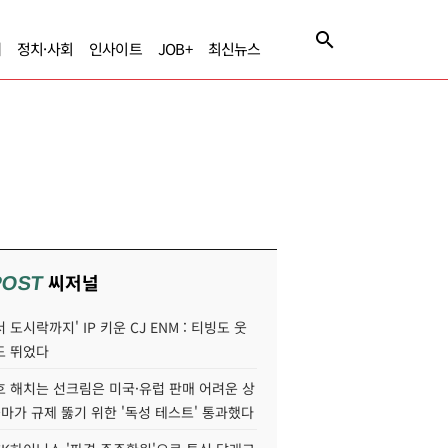
제
정치·사회
인사이트
JOB+
최신뉴스
씨저널
POST
 도시락까지' IP 키운 CJ ENM : 티빙도 웃
도 뛰었다
호 해치는 선크림은 미국·유럽 판매 어려운 상
콜마가 규제 뚫기 위한 '독성 테스트' 통과했다