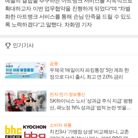
예술의 결합을 추구하는 아트뱅크 서비스를 지속적으로
확대하고자 이번 업무협약을 진행하게 되었다”며 “차별
화한 아트뱅크 서비스를 통해 손님 만족을 드릴 수 있도
록 노력하겠다”고 말했다. 차화영 기자
인기기사
금융
우체국 '매일이자 파킹통장' 5만 계좌 한
정으로 다시 출시, 최고 연 2.0% 금리
전자·전기·정보통신
SK하이닉스 노사 '성과급 주식 지급' 평행
선, 곽노정 'N% 성과급' 법적 논란 벗을지
주목
소비자·유통
치킨3사 '가맹점 상생' 비교해보니, 교촌