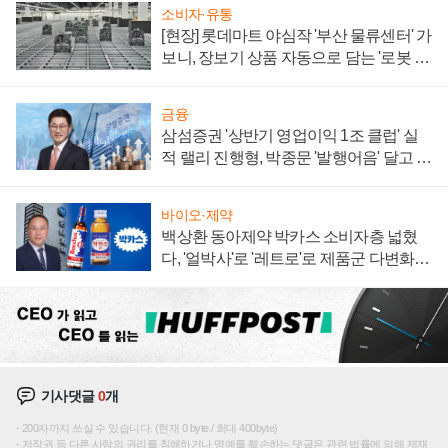
소비자·유통
[현장] 롯데마트 야심작 '부산 물류센터' 가
보니, 장보기 상품 자동으로 담는 '로봇 40
0대' 장관
금융
삼섬증권 '상반기 영업이익 1조 클럽' 실
적 랠리 진행형, 박종문 '발행어음' 달고 연
임 향하나
바이오·제약
백상환 동아제약 박카스 소비자층 넓혔
다, '얼박사'로 '레트로'로 제품군 다변화
주효
기사댓글
0
개
200자까지 쓰실 수 있습니다. (현재 0 byte / 최대 400byte)
저작권 등 다른 사람의 권리를 침해하거나 명예를 훼손하는 댓글은 관련 법률에 의해 제재