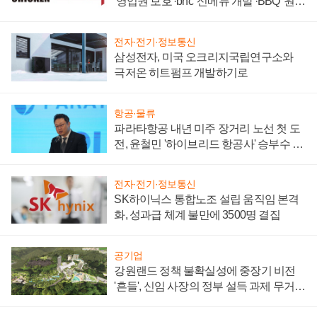
'영업권 보호'·bhc '신메뉴 개발'·BBQ '원가
부담'
전자·전기·정보통신
삼성전자, 미국 오크리지국립연구소와
극저온 히트펌프 개발하기로
항공·물류
파라타항공 내년 미주 장거리 노선 첫 도
전, 윤철민 '하이브리드 항공사' 승부수 통
할까
전자·전기·정보통신
SK하이닉스 통합노조 설립 움직임 본격
화, 성과급 체계 불만에 3500명 결집
공기업
강원랜드 정책 불확실성에 중장기 비전
'흔들', 신임 사장의 정부 설득 과제 무거워
져