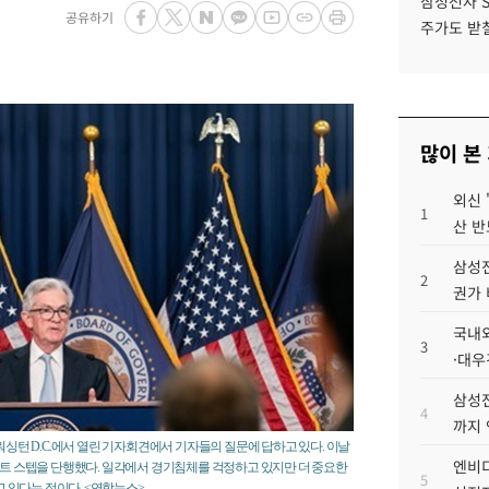
삼성전자 
공유하기
주가도 받칠
많이 본
외신 
1
산 반
삼성전
2
권가 
국내외
3
·대우
삼성전
4
까지
워싱턴 D.C.에서 열린 기자회견에서 기자들의 질문에 답하고 있다. 이날
엔비디
언트 스텝을 단행했다. 일각에서 경기침체를 걱정하고 있지만 더 중요한
5
 있다는 점이다. <연합뉴스>