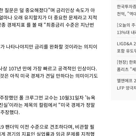
한국투자증
관한 질문은 덜 중요해졌다”며 금리인상 속도가 아
천억, "역
 얼마나 오래 유지할지가 더 중요한 문제라고 지적
 각종 경제지표 를 볼 때 “최종금리 수준은 지난번
[오늘의 주
13%대 내
LIGD&A 
둔화가 나타나야지만 금리를 완화할 것이라는 의지이
포함 유도무
[현장] 한
사상 107년 만에 가장 빠르고 공격적인 인상이다.
폼리츠 "세
것은 아직 미국 경제가 견딜 만하다는 의미이기도
엘앤에프 2
LFP 양극
주장했던 폴 크루그먼 교수는 10월31일자 '뉴욕
 진실’이라는 제목의 컬럼에서 “미국 경제가 정말
 주장했다.
9 팬더믹 이전 수준으로 견조하다며, 비관할 필
에게 경기의 지표인 실업률과 임금 문제를 지적했