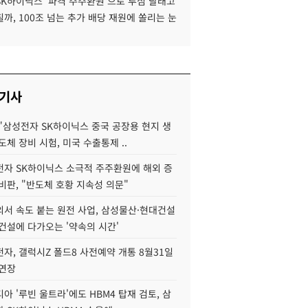
SK하이닉스 '파격 주주환원'으로 투심 달래고
까, 100조 넘는 추가 배당 재원에 쏠리는 눈
 기사
"삼성전자 SK하이닉스 중국 공장용 현지 생
도체 장비 시험, 미국 수출통제 ..
자 SK하이닉스 소극적 주주환원에 해외 증
비판, "반도체 호황 지속성 의문"
서 속도 붙는 원전 사업, 삼성물산·현대건설
건설에 다가오는 '약속의 시간'
자, 갤럭시Z 폴드8 사전예약 개통 8월31일
 연장
아 '루빈 울트라'에도 HBM4 탑재 검토, 삼