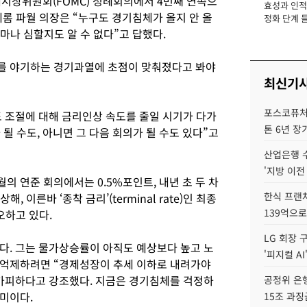
개시장위원회(FOMC) 정례회의에서 4번째 연속으
효성과 인적 
장
제롬 파월 의장은 “누구도 경기침체가 올지 안 올
정화 단계 들
마나 심할지도 알 수 없다”고 답했다.
를 야기하는 경기과열에 초점이 맞춰졌다고 봐야
최신기
포스코퓨처엠
도 조절에 대해 금리인상 속도를 줄일 시기가 다가
톤 6년 장
 될 수도, 아니면 그 다음 회의가 될 수도 있다”고
산업은행 
'지방 이전
월의 연준 회의에서는 0.5%포인트, 내년 초 두 차
한식 프랜
 이른바 ‘종착 금리’(terminal rate)인 최종
139억으로
오하고 있다.
LG 회장 
다. 그는 물가상승률이 아직도 예상보다 높고 노
'피지컬 AI
 억제하려면 “경제성장이 추세 이하로 내려가야
가피하다고 강조했다. 지금은 경기침체를 걱정하
공정위 은행
미이다.
15조 과징