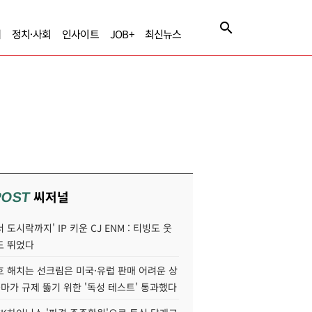
제
정치·사회
인사이트
JOB+
최신뉴스
씨저널
POST
 도시락까지' IP 키운 CJ ENM : 티빙도 웃
도 뛰었다
호 해치는 선크림은 미국·유럽 판매 어려운 상
콜마가 규제 뚫기 위한 '독성 테스트' 통과했다