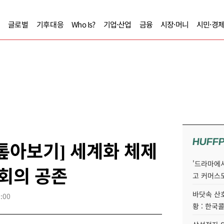
글로벌
기후대응
Who Is?
기업·산업
금융
시장·머니
시민·경
HUFF
톺아보기] 세계화 체제
'드라마에서
기회의 공존
고 커머스
바닷속 산
:00
황 : 한국