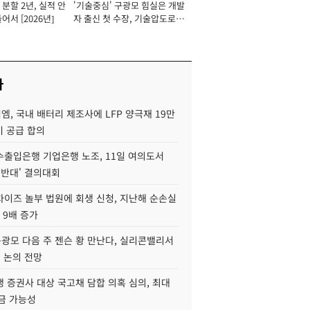
분할 2년, 실적 안
'기술중심' 구광모 힘실은 개발
이사 사장
어서 [2026년]
자 출신 첫 수장, 기술압도로
경쟁력 확보 사활 [2026년]
사
, 국내 배터리 제조사에 LFP 양극재 19만
기 공급 합의
수출입은행 기업은행 노조, 11일 여의도서
 반대' 결의대회
차이즈 놀부 법원에 회생 신청, 지난해 순손실
 9배 증가
구광모 다음 주 젠슨 황 만난다, 실리콘밸리서
' 논의 전망
 증권사 대상 국고채 담합 의혹 심의, 최대
금 가능성