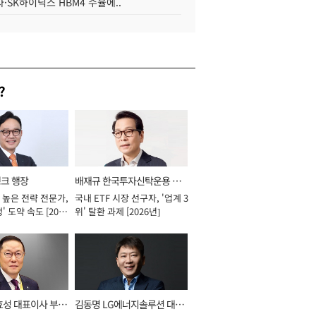
·SK하이닉스 HBM4 수율에..
?
뱅크 행장
배재규 한국투자신탁운용 대
 높은 전략 전문가,
국내 ETF 시장 선구자, '업계 3
표이사 사장
' 도약 속도 [2026
위' 탈환 과제 [2026년]
효성 대표이사 부회
김동명 LG에너지솔루션 대표