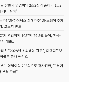
권 상반기 영업이익 2조2천억 순이익 1조7
대 최대 실적"
목주] 'SK하이닉스 최대주주' SK스퀘어 주가
려, 코스피 반도..
2분기 영업이익 1057억 29.5% 늘어, 천궁-II
기 매출..
화리츠 "2028년 초과배당 검토", 디앤디플랫
미콜론 문래 매각으..
분기 영업이익 208억으로 흑자전환, "3분기
재 본격 출하"