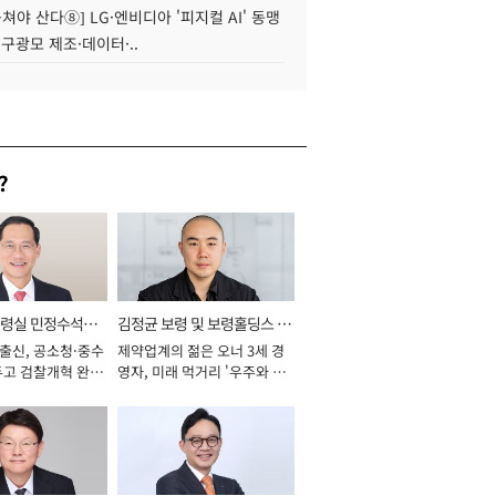
 뭉쳐야 산다⑧] LG·엔비디아 '피지컬 AI' 동맹
 구광모 제조·데이터·..
?
통령실 민정수석비
김정균 보령 및 보령홀딩스 대
 출신, 공소청·중수
제약업계의 젊은 오너 3세 경
표이사 사장
두고 검찰개혁 완수
영자, 미래 먹거리 '우주와 헬
년]
스케어' 공들여 [2026년]