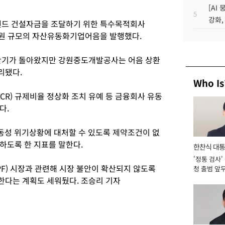
[AI
5
강화,
고랜드 건설자금을 조달하기 위한 특수목적회사
억 원 규모의 자산유동화기업어음을 발행했다.
만기가 돌아왔지만 강원중도개발공사는 어음 상환
리됐다.
Who Is
R) 규제비율 정상화 조치 유예 등 금융회사 유동
다.
동성 위기상황에 대처할 수 있도록 제약조건이 없
하도록 한 지표를 말한다.
한찬식 대
'정통 검사'
서관
) 시장과 관련해 시장 불안이 확산되지 않도록
청 출범 앞
맡아 [2026
한다는 계획도 세워뒀다. 조승리 기자