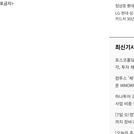
배포금지>
정상호 롯데
LG·현대·삼
장
카드사 30년
에 '초집중' 
최신기
포스코홀딩
각, 투자 
컴투스 '제
춘 MMOR
하나투어 조
사업 비중 
[7일 오!
까지 장바
[오늘의 주