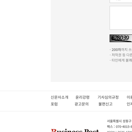
-
200자
까지 쓰실
- 저작권 등 
- 타인에게 불
신문사소개
윤리강령
기사심의규정
이
포럼
광고문의
불편신고
서울특별시 성동구 성
팩스 : 070-4015-
ISSN : 2636-171