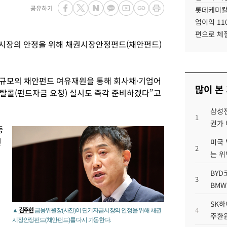
공유하기
롯데케미칼
업이익 11
편으로 체
시장의 안정을 위해 채권시장안정펀드(채안펀드)
 규모의 채안펀드 여유재원을 통해 회사채·기업어
많이 본
피탈콜(펀드자금 요청) 실시도 즉각 준비하겠다”고
삼성전
1
권가 
등
선
미국 
2
는 위
BYD
3
BMW
SK하
김주현
4
▲
금융위원장(사진)이 단기자금시장의 안정을 위해 채권
주환원
시장안정펀드(채안펀드)를 다시 가동한다.