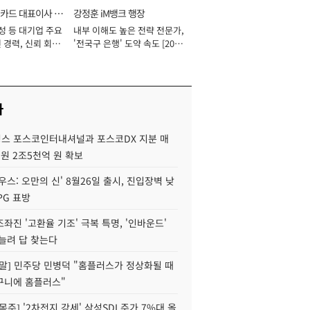
카드 대표이사 사
강정훈 iM뱅크 행장
성 등 대기업 주요
내부 이해도 높은 전략 전문가,
 경력, 신뢰 회복
'전국구 은행' 도약 속도 [2026
[2026년]
년]
사
스 포스코인터내셔널과 포스코DX 지분 매
재원 2조5천억 원 확보
우스: 오만의 신' 8월26일 출시, 진입장벽 낮
PG 표방
좌진 '고환율 기조' 극복 특명, '인바운드'
늘려 답 찾는다
정말] 민주당 민병덕 "홈플러스가 정상화될 때
구니에 홈플러스"
목주] '2차전지 강세' 삼성SDI 주가 7%대 올