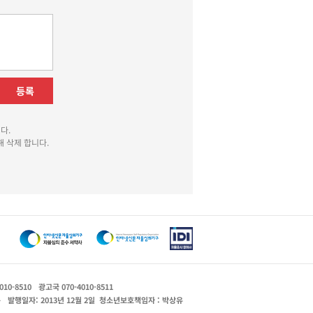
등록
다.
 삭제 합니다.
010-8510
광고국 070-4010-8511
운
발행일자: 2013년 12월 2일
청소년보호책임자 : 박상유