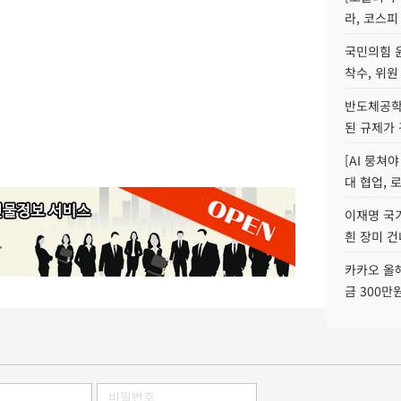
라, 코스피
국민의힘 
착수, 위원
반도체공학
된 규제가 
[AI 뭉쳐
대 협업, 
이재명 국
흰 장미 건
카카오 올해
금 300만