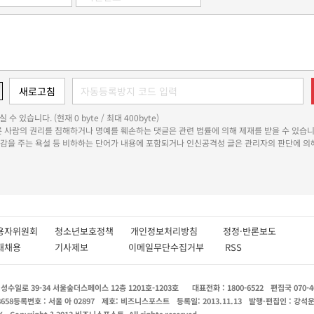
 수 있습니다. (현재 0 byte / 최대 400byte)
다른 사람의 권리를 침해하거나 명예를 훼손하는 댓글은 관련 법률에 의해 제재를 받을 수 있습니
쾌감을 주는 욕설 등 비하하는 단어가 내용에 포함되거나 인신공격성 글은 관리자의 판단에 의해
용자위원회
청소년보호정책
개인정보처리방침
정정·반론보도
인재채용
기사제보
이메일무단수집거부
RSS
수일로 39-34 서울숲더스페이스 12층 1201호-1203호
대표전화 : 1800-6522
편집국 070-4
8658
등록번호 : 서울 아 02897
제호: 비즈니스포스트
등록일: 2013.11.13
발행·편집인 : 강석
X
Copyright ? 2013 비즈니스포스트. All rights reserved.