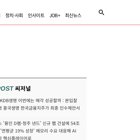
제
정치·사회
인사이트
JOB+
최신뉴스
씨저널
POST
' KDB생명 이번에는 매각 성공할까 : 본입찰
명 흥국생명 한국금융지주가 최종 인수제안서
 '용인 D램-청주 낸드' 신규 팹 건설에 54조
 '연평균 19% 성장' 메모리 수요 대응해 AI
장 핵심플레이어로