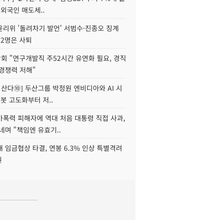
 외국인 매도세..
윤리위 '돌려차기 발언' 서범수·진종오 징계
 2명은 사퇴
회 "연구개발직 주52시간 유연화 필요, 경직
경쟁력 저해"
야 산다⑩] 두산그룹 박정원 엔비디아와 AI 시
로봇 고도화부터 저..
가폭력 피해자에 역대 처음 대통령 직접 사과,
네며 "책임엔 유효기..
 임금협상 타결, 연봉 6.3% 인상 특별격려
원