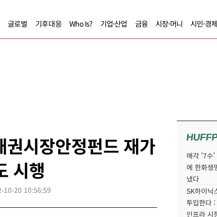
글로벌
기후대응
Who Is?
기업·산업
금융
시장·머니
시민·경
HUFF
 채권시장안정펀드 재가
매각 '7수
도 시행
에 한화생
냈다
-10-20 10:56:59
SK하이닉스
투입한다 :
인프라 시