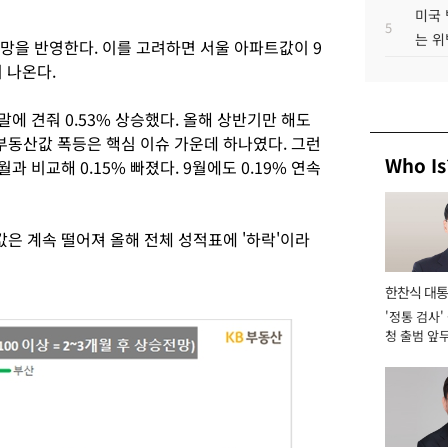
미국 
5
는 위
전망을 반영한다. 이를 고려하면 서울 아파트값이 9
 나온다.
말에 견줘 0.53% 상승했다. 올해 상반기만 해도
부동산값 폭등은 핵심 이슈 가운데 하나였다. 그런
Who Is
과 비교해 0.15% 빠졌다. 9월에도 0.19% 연속
은 계속 떨어져 올해 전체 성적표에 '하락'이라
한찬식 대
'정통 검사'
서관
청 출범 앞
맡아 [2026