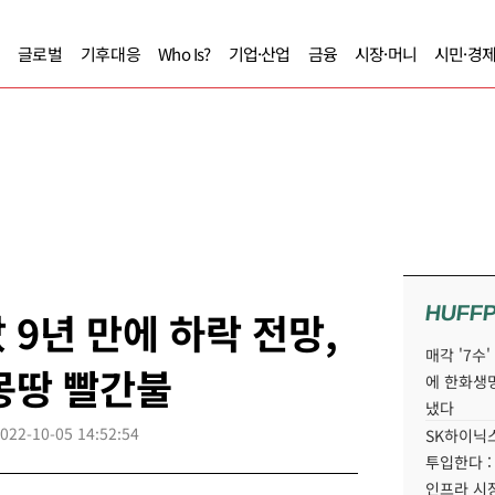
글로벌
기후대응
Who Is?
기업·산업
금융
시장·머니
시민·경
HUFF
 9년 만에 하락 전망,
매각 '7수
몽땅 빨간불
에 한화생
냈다
022-10-05 14:52:54
SK하이닉스
투입한다 :
인프라 시