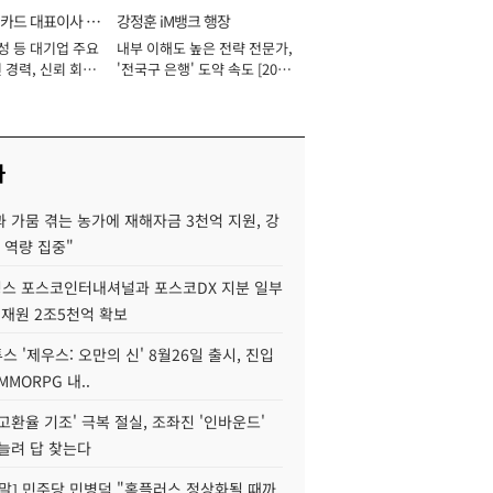
카드 대표이사 사
강정훈 iM뱅크 행장
성 등 대기업 주요
내부 이해도 높은 전략 전문가,
 경력, 신뢰 회복
'전국구 은행' 도약 속도 [2026
[2026년]
년]
사
 가뭄 겪는 농가에 재해자금 3천억 지원, 강
 역량 집중"
스 포스코인터내셔널과 포스코DX 지분 일부
 재원 2조5천억 확보
투스 '제우스: 오만의 신' 8월26일 출시, 진입
MMORPG 내..
고환율 기조' 극복 절실, 조좌진 '인바운드'
늘려 답 찾는다
정말] 민주당 민병덕 "홈플러스 정상화될 때까