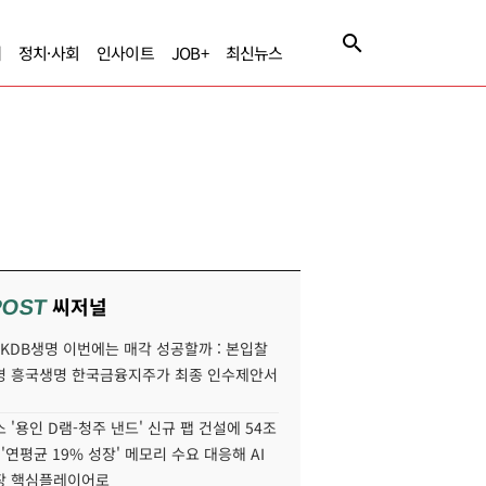
제
정치·사회
인사이트
JOB+
최신뉴스
씨저널
POST
' KDB생명 이번에는 매각 성공할까 : 본입찰
명 흥국생명 한국금융지주가 최종 인수제안서
 '용인 D램-청주 낸드' 신규 팹 건설에 54조
 '연평균 19% 성장' 메모리 수요 대응해 AI
장 핵심플레이어로