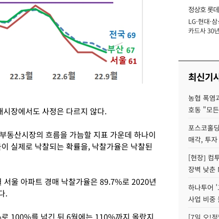
정상호 롯데
LG·현대·삼
장
카드사 30년
에 '초집중' 
최신기
농협 폭염과
호동 "모든
경매시장에서도 사정은 다르지 않다.
포스코홀딩
 부동산시장의 흐름을 가늠할 지표 가운데 하나이
매각, 투자
물이 실제로 낙찰되는 확률을, 낙찰가율은 낙찰된
[현장] 컴
장벽 낮춘 
서울 아파트 경매 낙찰가율은 89.7%로 2020년
하나투어 '
다.
사업 비중 
%로 100%를 넘긴 뒤 6월에는 110%까지 올랐지
[7일 오!