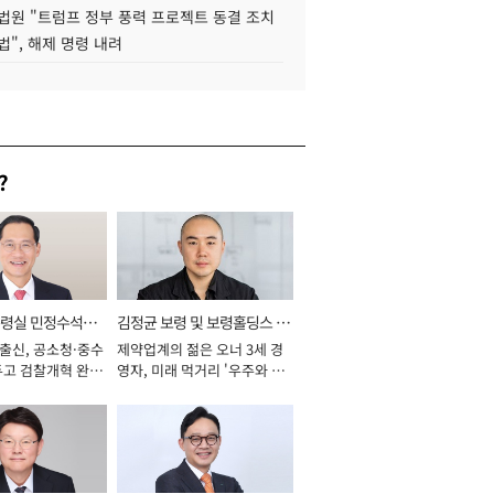
법원 "트럼프 정부 풍력 프로젝트 동결 조치
법", 해제 명령 내려
?
통령실 민정수석비
김정균 보령 및 보령홀딩스 대
 출신, 공소청·중수
제약업계의 젊은 오너 3세 경
표이사 사장
두고 검찰개혁 완수
영자, 미래 먹거리 '우주와 헬
년]
스케어' 공들여 [2026년]