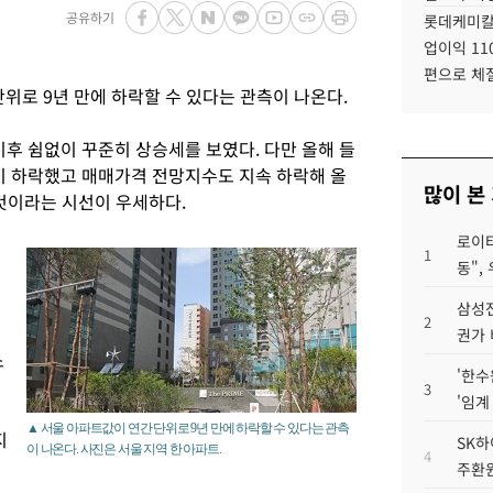
공유하기
롯데케미칼
업이익 11
편으로 체
위로 9년 만에 하락할 수 있다는 관측이 나온다.
 이후 쉼없이 꾸준히 상승세를 보였다. 다만 올해 들
값이 하락했고 매매가격 전망지수도 지속 하락해 올
많이 본
 것이라는 시선이 우세하다.
로이터
매
1
동",
삼성전
2
권가 
소
'한수
3
'임계
▲ 서울 아파트값이 연간 단위로 9년 만에 하락할 수 있다는 관측
지
SK하
이 나온다. 사진은 서울 지역 한 아파트.
4
주환원