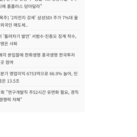
니에 홈플러스 담아달라"
목주] '2차전지 강세' 삼성SDI 주가 7%대 올
 외국인 매도세..
 '돌려차기 발언' 서범수·진종오 징계 착수,
2명은 사퇴
 매각 본입찰에 한화생명 흥국생명 한국투자
3곳 참여
분기 영업이익 6753억으로 66.9% 늘어, 민
은 13.5조
회 "연구개발직 주52시간 유연화 필요, 경직
경쟁력 저해"