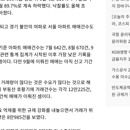
 9월 89.7%로 계속 하락했다. 낙찰률도 올해 초
지 장바구
아졌다.
[오늘의 주
라, 코스피
되고 경기 불안의 여파로 서울 아파트 매매건수도
국힘 윤리위
윤리위원 
아파트 매매건수는 7월 642건, 8월 670건, 9
KDB생명
년 관련 통계 집계가 시작된 이후 가장 낮은 기록을
금융지주 
이다. 다만 9월에 이뤄진 매매는 아직 신고 기간
가스공사 2
수용 미수금
 거래량이 많다는 것은 수요가 많다는 것으로 해
반도체공학
서울 부동산 호황기에 거래건수는 각각 12만225건,
된 규제가 
 건씩 매매가 이뤄진 셈이다.
수요 억제를 위한 규제 강화를 내놓으면서 거래가 위
량은 8만985건을 보였다.