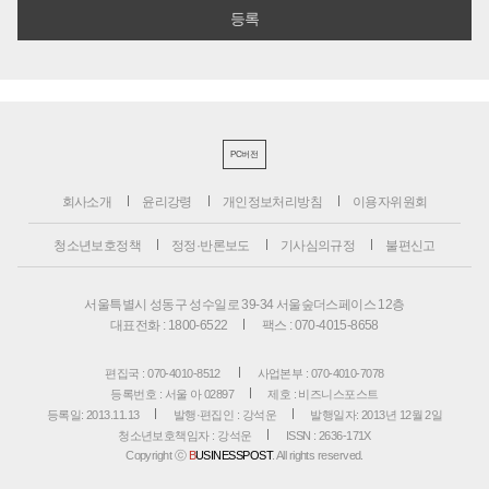
PC버전
회사소개
윤리강령
개인정보처리방침
이용자위원회
청소년보호정책
정정·반론보도
기사심의규정
불편신고
서울특별시 성동구 성수일로 39-34 서울숲더스페이스 12층
대표전화 : 1800-6522
팩스 : 070-4015-8658
편집국 : 070-4010-8512
사업본부 : 070-4010-7078
등록번호 : 서울 아 02897
제호 : 비즈니스포스트
등록일: 2013.11.13
발행·편집인 : 강석운
발행일자: 2013년 12월 2일
청소년보호책임자 : 강석운
ISSN : 2636-171X
Copyright ⓒ
B
USINESSPOST
. All rights reserved.