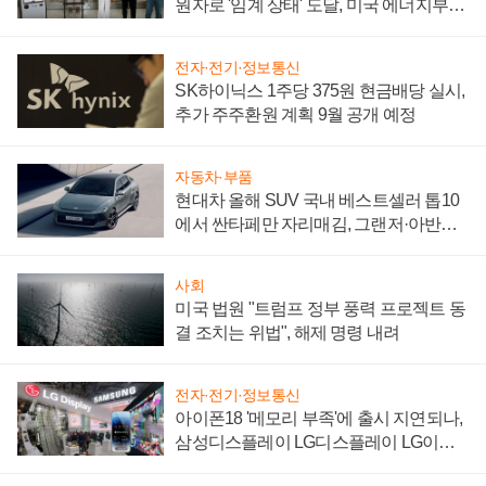
원자로 '임계 상태' 도달, 미국 에너지부
"중요한 이정표"
전자·전기·정보통신
SK하이닉스 1주당 375원 현금배당 실시,
추가 주주환원 계획 9월 공개 예정
자동차·부품
현대차 올해 SUV 국내 베스트셀러 톱10
에서 싼타페만 자리매김, 그랜저·아반떼
'세단 쌍끌이'로 내수 방어
사회
미국 법원 "트럼프 정부 풍력 프로젝트 동
결 조치는 위법", 해제 명령 내려
전자·전기·정보통신
아이폰18 '메모리 부족'에 출시 지연되나,
삼성디스플레이 LG디스플레이 LG이노
텍 '탈애플' 수익 다각화 속도