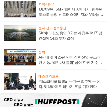
화학·에너지
'DL이앤씨 SMR 협력사' X에너지, '한수원
포스코 동맹' 센트러스에너지와 우라늄
계약 체결
전자·전기·정보통신
SK하이닉스, 용인 'Y2' 팹과 청주 'M17' 팹
건설에 54조 투자 결정
정치
AI시대 맞아 25년 만에 전력산업 구조개
편 시동, '발전5사 통합' 넘어 '한전 지주사'
재편론도
데스크 리포트
[데스크리포트 8월] 무더운 입추에 든 생
각, 제약바이오 하반기 훈풍 기대한다