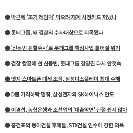
● 박근혜 '조기 레임덕' 막으려 재계 사정카드 꺼냈나
● 롯데그룹, 왜 검찰의 수사대상으로 지목됐나
● '신동빈 검찰수사'로 롯데그룹 핵심사업 틀어질 위기
● 검찰 칼끝에 선 신동빈, 롯데그룹 경영권 다시 안갯속
● 엣지 스마트폰 대세 조짐, 삼성디스플레이 최대 수혜
● D램 가격하락 멈춰, 삼성전자와 SK하이닉스 안도
● 이경섭, 농협은행과 조선업의 '대출악연' 단절 쉽지 않아
● 홍건표와 동아건설 후예들, STX건설 인수에 강한 의욕