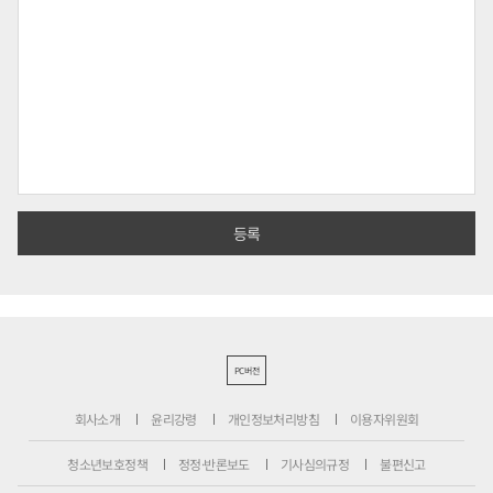
PC버전
회사소개
윤리강령
개인정보처리방침
이용자위원회
청소년보호정책
정정·반론보도
기사심의규정
불편신고