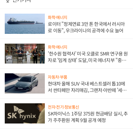
화학·에너지
로이터 "정제연료 3만 톤 한국에서 러시아
로 이동", 우크라이나의 공격에 수요 늘어
화학·에너지
'한수원 협력사' 미국 오클로 SMR 연구용 원
자로 '임계 상태' 도달, 미국 에너지부 "중요
한 이정표"
자동차·부품
현대차 올해 SUV 국내 베스트셀러 톱10에
서 싼타페만 자리매김, 그랜저·아반떼 '세단
쌍끌이'로 내수 방어
전자·전기·정보통신
SK하이닉스 1주당 375원 현금배당 실시, 추
가 주주환원 계획 9월 공개 예정