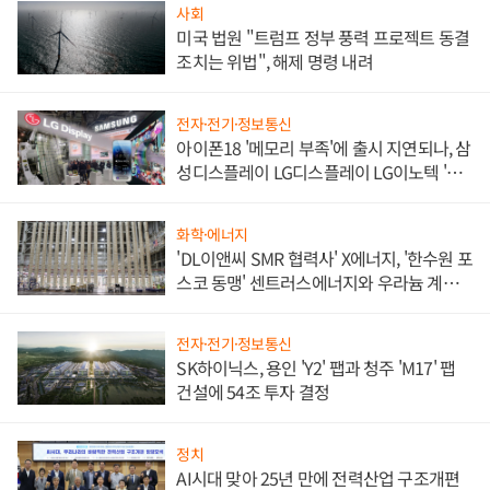
사회
미국 법원 "트럼프 정부 풍력 프로젝트 동결
조치는 위법", 해제 명령 내려
전자·전기·정보통신
아이폰18 '메모리 부족'에 출시 지연되나, 삼
성디스플레이 LG디스플레이 LG이노텍 '탈
애플' 수익 다각화 속도
화학·에너지
'DL이앤씨 SMR 협력사' X에너지, '한수원 포
스코 동맹' 센트러스에너지와 우라늄 계약
체결
전자·전기·정보통신
SK하이닉스, 용인 'Y2' 팹과 청주 'M17' 팹
건설에 54조 투자 결정
정치
AI시대 맞아 25년 만에 전력산업 구조개편