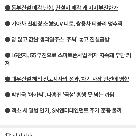
● 동부건설 매각 난항, 건설사 매각 왜 지지부진한가
● 기아차 친환경 소형SUV 니로, 쌍용차 티볼리 맹추격
● 양 많고 값싼 생과일주스 '쥬씨' 놓고 진실공방
● LG전자, G5 부진으로 스마트폰사업 적자 지속돼 부담 커
져
● 대우건설 해외 신도시사업 성과, 차기 사장 인선에 영향
● 박찬욱 '아가씨', 나홍진 '곡성' 흥행 못 넘는 까닭
● 엑소 새 앨범 인기, SM엔터테인먼트 주가 훈풍 불까
인기기사