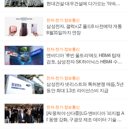
현대건설·대우건설에 다가오는 '약속의
시간'
전자·전기·정보통신
삼성전자, 갤럭시Z 폴드8 사전예약 개통
8월31일까지 연장
전자·전기·정보통신
엔비디아 '루빈 울트라'에도 HBM4 탑재
검토, 삼성전자·SK하이닉스 HBM4 수율
에 주도권 갈린다
전자·전기·정보통신
삼성전자 넷리스트와 특허분쟁 매듭, 5년
동안 최대 1.3조 라이선스비 지급
전자·전기·정보통신
[AI 뭉쳐야 산다⑧] LG·엔비디아 '피지컬 A
I' 동맹 강화, 구광모 제조·데이터·기술 결
집해 종합 로보틱스 기업으로