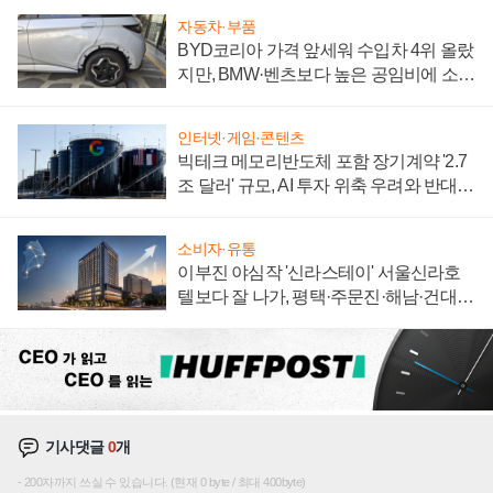
자동차·부품
BYD코리아 가격 앞세워 수입차 4위 올랐
지만, BMW·벤츠보다 높은 공임비에 소비
자 불만 폭발
인터넷·게임·콘텐츠
빅테크 메모리반도체 포함 장기계약 '2.7
조 달러' 규모, AI 투자 위축 우려와 반대
신호
소비자·유통
이부진 야심작 '신라스테이' 서울신라호
텔보다 잘 나가, 평택·주문진·해남·건대로
성장판 더 넓힌다
기사댓글
0
개
200자까지 쓰실 수 있습니다. (현재 0 byte / 최대 400byte)