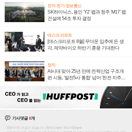
전자·전기·정보통신
SK하이닉스, 용인 'Y2' 팹과 청주 'M17' 팹
건설에 54조 투자 결정
데스크 리포트
[데스크리포트 8월] 무더운 입추에 든 생
각, 제약바이오 하반기 훈풍 기대한다
정치
AI시대 맞아 25년 만에 전력산업 구조개
편 시동, '발전5사 통합' 넘어 '한전 지주사'
재편론도
기사댓글
0
개
200자까지 쓰실 수 있습니다. (현재 0 byte / 최대 400byte)