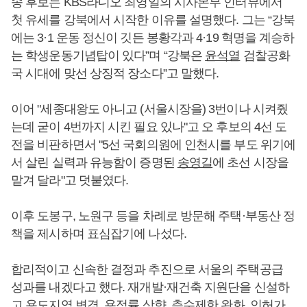
송 후보는 KBS라디오 최영일의 시사본부 인터뷰에서
첫 유세를 강북에서 시작한 이유를 설명했다. 그는 “강북
에는 3·1 운동 정신이 깃든 봉황각과 4·19 혁명을 계승하
는 학생운동기념탑이 있다”며 “강북은
윤석열
검찰공화
국 시대에 맞선 상징적 장소다”고 말했다.
이어 "세종대왕도 아니고 (서울시장을) 3번이나 시켜줬
는데 굳이 4번까지 시킨 필요 있나"고 오 후보의 4선 도
전을 비판하면서 "5선 국회의원에 인천시를 부도 위기에
서 살린 실력과 유능함이 증명된
송영길
에 초선 시장을
맡겨 달라"고 덧붙였다.
이후 도봉구, 노원구 등을 차례로 방문해 주택·부동산 정
책을 제시하며 표심잡기에 나섰다.
합리적이고 신속한 결정과 추진으로 서울의 주택공급
성과를 내겠다고 했다. 재개발·재건축 지원단을 신설하
고 용도지역 변경, 용적률 상향, 층수제한 완화, 인허가