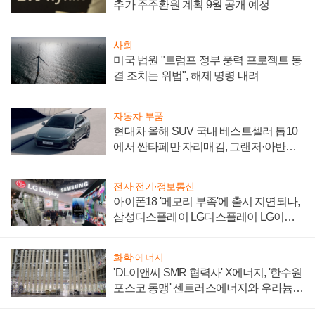
추가 주주환원 계획 9월 공개 예정
사회
미국 법원 "트럼프 정부 풍력 프로젝트 동
결 조치는 위법", 해제 명령 내려
자동차·부품
현대차 올해 SUV 국내 베스트셀러 톱10
에서 싼타페만 자리매김, 그랜저·아반떼
'세단 쌍끌이'로 내수 방어
전자·전기·정보통신
아이폰18 '메모리 부족'에 출시 지연되나,
삼성디스플레이 LG디스플레이 LG이노
텍 '탈애플' 수익 다각화 속도
화학·에너지
'DL이앤씨 SMR 협력사' X에너지, '한수원
포스코 동맹' 센트러스에너지와 우라늄
계약 체결