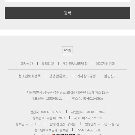
PC버전
회사소개
윤리강령
개인정보처리방침
이용자위원회
청소년보호정책
정정·반론보도
기사심의규정
불편신고
서울특별시 성동구 성수일로 39-34 서울숲더스페이스 12층
대표전화 : 1800-6522
팩스 : 070-4015-8658
편집국 : 070-4010-8512
사업본부 : 070-4010-7078
등록번호 : 서울 아 02897
제호 : 비즈니스포스트
등록일: 2013.11.13
발행·편집인 : 강석운
발행일자: 2013년 12월 2일
청소년보호책임자 : 강석운
ISSN : 2636-171X