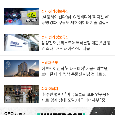
불만 폭발
전자·전기·정보통신
[AI 뭉쳐야 산다⑧] LG·엔비디아 '피지컬 AI'
동맹 강화, 구광모 제조·데이터·기술 결집
해 종합 로보틱스 기업으로
전자·전기·정보통신
삼성전자 넷리스트와 특허분쟁 매듭, 5년 동
안 최대 1.3조 라이선스비 지급
소비자·유통
이부진 야심작 '신라스테이' 서울신라호텔
보다 잘 나가, 평택·주문진·해남·건대로 성
장판 더 넓힌다
화학·에너지
'한수원 협력사' 미국 오클로 SMR 연구용 원
자로 '임계 상태' 도달, 미국 에너지부 "중요
한 이정표"