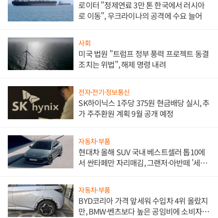
로이터 "정제연료 3만 톤 한국에서 러시아
로 이동", 우크라이나의 공격에 수요 늘어
사회
미국 법원 "트럼프 정부 풍력 프로젝트 동결
조치는 위법", 해제 명령 내려
전자·전기·정보통신
SK하이닉스 1주당 375원 현금배당 실시, 추
가 주주환원 계획 9월 공개 예정
자동차·부품
현대차 올해 SUV 국내 베스트셀러 톱10에
서 싼타페만 자리매김, 그랜저·아반떼 '세단
쌍끌이'로 내수 방어
자동차·부품
BYD코리아 가격 앞세워 수입차 4위 올랐지
만, BMW·벤츠보다 높은 공임비에 소비자