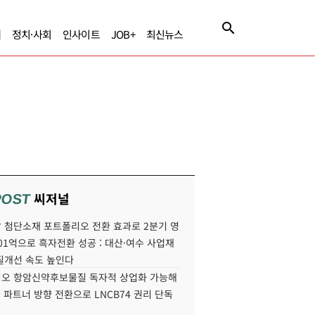
제
정치·사회
인사이트
JOB+
최신뉴스
씨저널
POST
 첨단소재 포트폴리오 전환 효과로 2분기 영
01억으로 흑자전환 성공 : 대산·여수 사업재
질개선 속도 높인다
오 항암신약후보물질 독자적 상업화 가능해
국 파트너 방향 전환으로 LNCB74 권리 단독