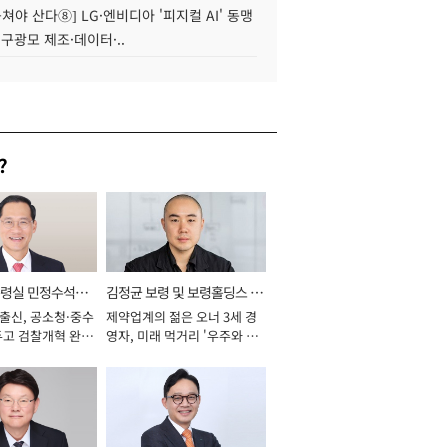
 뭉쳐야 산다⑧] LG·엔비디아 '피지컬 AI' 동맹
 구광모 제조·데이터·..
?
통령실 민정수석비
김정균 보령 및 보령홀딩스 대
 출신, 공소청·중수
제약업계의 젊은 오너 3세 경
표이사 사장
두고 검찰개혁 완수
영자, 미래 먹거리 '우주와 헬
년]
스케어' 공들여 [2026년]