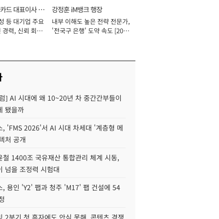
카드 대표이사 사
강정훈 iM뱅크 행장
성 등 대기업 주요
내부 이해도 높은 전략 전문가,
 경력, 신뢰 회복
'전국구 은행' 도약 속도 [2026
[2026년]
년]
사
럼] AI 시대에 왜 10~20년 차 중간간부들이
게 됐을까
 'FMS 2026'서 AI 시대 차세대 '계층형 메
키텍처 공개
철 1400조 국유재산 통합관리 체계 시동,
이 넘을 조정력 시험대
 용인 'Y2' 팹과 청주 'M17' 팹 건설에 54
정
 2분기 첫 흑자에도 안심 못해, 콘텐츠 경쟁