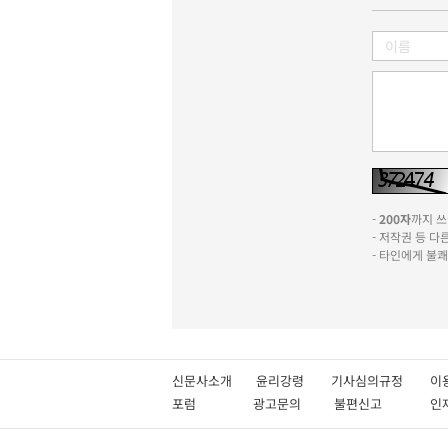
-
200자
까지 쓰실
- 저작권 등 
- 타인에게 불
신문사소개
윤리강령
기사심의규정
이
포럼
광고문의
불편신고