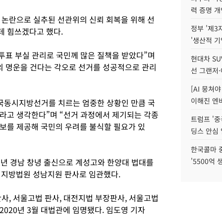
력 증명 개
 논란으로 실추된 선관위의 신뢰 회복을 위해 선
정부 '제3
데 힘쓰겠다고 했다.
'생산적 기
전투표 부실 관리로 국민께 많은 질책을 받았다”며
현대차 SU
의 명운을 건다는 각오로 선거를 성공적으로 관리
선 그랜저·
[AI 뭉쳐
이해진 엔비
 전국동시지방선거를 치르는 엄중한 상황인 만큼 국
라고 생각한다”며 “선거 과정에서 제기되는 각종
트럼프 '중
보를 제공해 국민의 우려를 불식할 필요가 있
딩스 안심 
한국콜마 
2년 경남 창녕 출신으로 계성고와 한양대 법대를
'5500억 
원지방법원 성남지원 판사로 임관했다.
사, 서울고법 판사, 대전지법 부장판사, 서울고법
020년 3월 대법관에 임명됐다. 임도영 기자