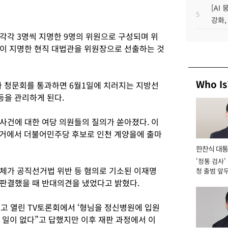
[AI
5
강화,
각각 3명씩 지명한 9명의 위원으로 구성되며 위
이 지명한 현직 대법관을 위원장으로 선출하는 것
Who Is
 청문회를 통과하면 6월1일에 치러지는 지방선
등을 관리하게 된다.
사건에 대한 여당 의원들의 질의가 쏟아졌다. 이
선거에서 더불어민주당 후보로 인천 계양을에 출마
한찬식 대
'정통 검사'
서관
의체가 공직선거법 위반 등 혐의로 기소된 이재명
청 출범 앞
맡아 [2026
판결했을 때 반대의견을 냈었다고 밝혔다.
두고 열린 TV토론회에서 ‘형님을 정신병원에 입원
 일이 없다”고 답했지만 이후 재판 과정에서 이