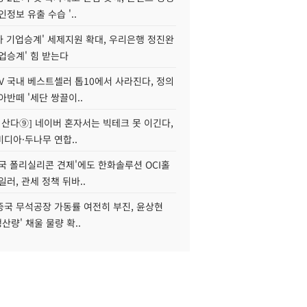
인정보 유출 수습 '..
자 기업승계' 세제지원 확대, 우리은행 정진완
업승계' 힘 받는다
V 국내 베스트셀러 톱10에서 사라진다, 정의
아반떼 '세단 쌍끌이..
야 산다⑨] 네이버 혼자서는 빅테크 못 이긴다,
디아·두나무 연합..
국 폴리실리콘 견제'에도 한화솔루션 OCI홀
일러, 관세 정책 뒤바..
중국 무석공장 가동률 여전히 부진, 윤상현
생산량' 채울 물량 확..