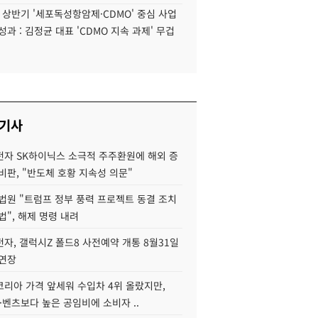
6 상반기 '세포독성항암제·CDMO' 중심 사업
성과 : 김정균 대표 'CDMO 지속 과제' 무겁
 기사
자 SK하이닉스 소극적 주주환원에 해외 증
비판, "반도체 호황 지속성 의문"
법원 "트럼프 정부 풍력 프로젝트 동결 조치
법", 해제 명령 내려
자, 갤럭시Z 폴드8 사전예약 개통 8월31일
 연장
코리아 가격 앞세워 수입차 4위 올랐지만,
·벤츠보다 높은 공임비에 소비자 ..