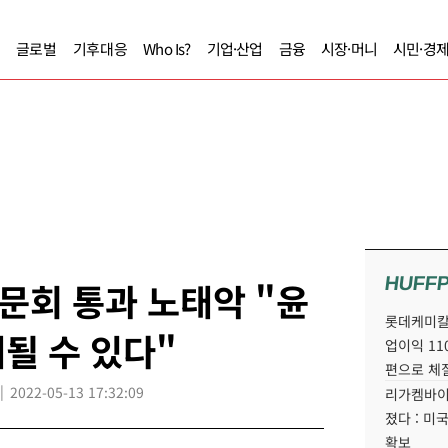
글로벌
기후대응
Who Is?
기업·산업
금융
시장·머니
시민·경
HUFF
문회 통과 노태악 "윤
롯데케미칼
될 수 있다"
업이익 11
편으로 체
2022-05-13 17:32:09
리가켐바이
졌다 : 미
확보