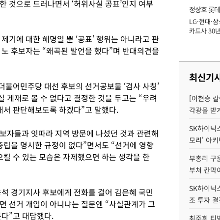
한 것으로 드러나면서 ‘허위사실 공표’인지 여부
정상호 롯데
LG·현대·삼
장
카드사 30년
제기에 대한 해명일 뿐 ‘공표’ 행위는 아니라고 판
에 '초집중' 
 노 후보자는 “왜곡된 발언을 했다”며 반대의견을
최신기
 더불어민주당 대선 후보의 선거공보물 ‘검사 사칭’
 게재로 볼 수 없다고 결정한 것을 두고는 “우려
[이현승 칼
다해서 판단해보도록 하겠다”고 말했다.
각광을 받
SK하이닉스,
보자들과 잇따라 지역 방문에 나섰던 것과 관련해
모리' 아
중립을 명시한 규정이 없다”면서도 “선거에 영향
으킬 수 있는 모습은 자제했으면 하는 생각을 한
부총리 구윤
부처 칸막
SK하이닉스,
용석 경기지사 후보에게 전화를 걸어 김은혜 국민
조 투자 결
면 선거 개입이 아니냐는 질문엔 “사실관계가 그
든다”고 대답했다.
최주희 티빙