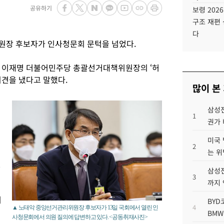
공유하기
보령 202
구조 재편 
다
원장 후보자가 인사청문회 문턱을 넘었다.
절 이재명 더불어민주당 총괄선거대책위원장의 ‘허
의견을 냈다고 말했다.
많이 본
삼성전
1
권가 
미국 
2
는 위
인
삼성전
3
까지
리
BYD
4
▲ 노태악 중앙선거관리위원장 후보자가 13일 국회에서 열린 인
BMW
사청문회에서 의원 질의에 답변하고 있다. <공동취재사진>