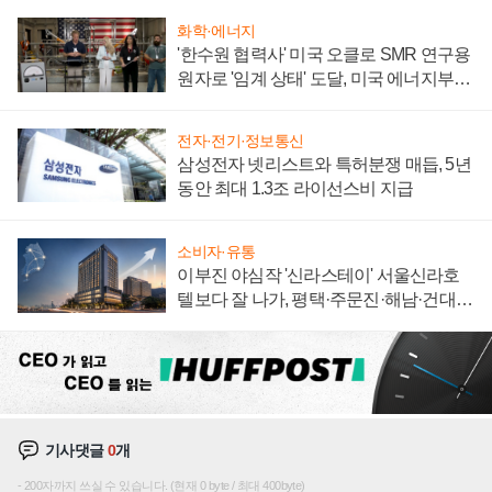
화학·에너지
'한수원 협력사' 미국 오클로 SMR 연구용
원자로 '임계 상태' 도달, 미국 에너지부
"중요한 이정표"
전자·전기·정보통신
삼성전자 넷리스트와 특허분쟁 매듭, 5년
동안 최대 1.3조 라이선스비 지급
소비자·유통
이부진 야심작 '신라스테이' 서울신라호
텔보다 잘 나가, 평택·주문진·해남·건대로
성장판 더 넓힌다
기사댓글
0
개
200자까지 쓰실 수 있습니다. (현재 0 byte / 최대 400byte)