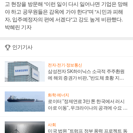
고 현장을 방문해 “이런 일이 다시 일어나면 기업은 망해
야 하고 공무원들은 감옥에 가야 한다”며 “시민과 피해
자, 입주예정자의 편에 서겠다”고 강도 높게 비판했다.
박혜린 기자
인기기사
전자·전기·정보통신
삼성전자 SK하이닉스 소극적 주주환원
에 해외 증권가 비판, "반도체 호황 지속
성 의문"
화학·에너지
로이터 "정제연료 3만 톤 한국에서 러시
아로 이동", 우크라이나의 공격에 수요 늘
어
사회
미국 법원 "트럼프 정부 풍력 프로젝트 동