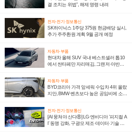
결 조치는 위법", 해제 명령 내려
전자·전기·정보통신
SK하이닉스 1주당 375원 현금배당 실시,
추가 주주환원 계획 9월 공개 예정
자동차·부품
현대차 올해 SUV 국내 베스트셀러 톱10
에서 싼타페만 자리매김, 그랜저·아반떼
'세단 쌍끌이'로 내수 방어
자동차·부품
BYD코리아 가격 앞세워 수입차 4위 올랐
지만, BMW·벤츠보다 높은 공임비에 소비
자 불만 폭발
전자·전기·정보통신
[AI 뭉쳐야 산다⑧] LG·엔비디아 '피지컬 A
I' 동맹 강화, 구광모 제조·데이터·기술 결
집해 종합 로보틱스 기업으로