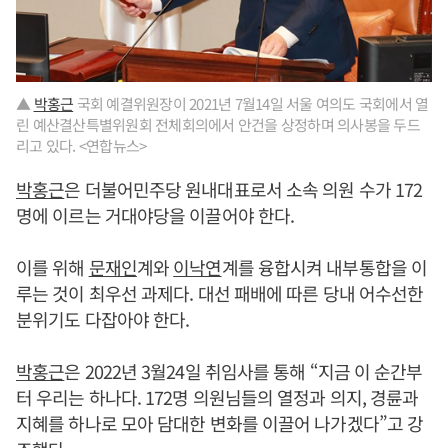
▲
박홍근
국회 예결위원장이 2021년 7월14일 서울 여의도 국회에서 열
린 예산결산특별위원회 전체회의에서 안건을 상정하며 의사봉을 두드
리고 있다. <연합뉴스>
박홍근
은 더불어민주당 원내대표로서 소속 의원 수가 172
명에 이르는 거대야당을 이끌어야 한다.
이를 위해
문재인
계와
이낙연
계를 융합시켜 내부통합을 이
루는 것이 최우선 과제다. 대선 패배에 따른 당내 어수선한
분위기도 다잡아야 한다.
박홍근
은 2022년 3월24일 취임사를 통해 “지금 이 순간부
터 우리는 하나다. 172명 의원님들의 열정과 의지, 경륜과
지혜를 하나로 모아 담대한 변화를 이끌어 나가겠다”고 강