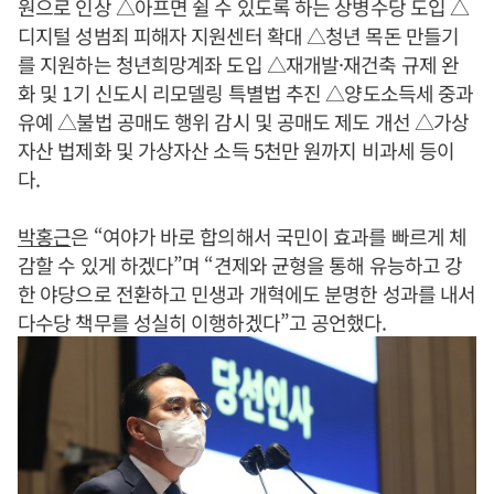
원으로 인상 △아프면 쉴 수 있도록 하는 상병수당 도입 △
디지털 성범죄 피해자 지원센터 확대 △청년 목돈 만들기
를 지원하는 청년희망계좌 도입 △재개발·재건축 규제 완
화 및 1기 신도시 리모델링 특별법 추진 △양도소득세 중과
유예 △불법 공매도 행위 감시 및 공매도 제도 개선 △가상
자산 법제화 및 가상자산 소득 5천만 원까지 비과세 등이
다.
박홍근
은 “여야가 바로 합의해서 국민이 효과를 빠르게 체
감할 수 있게 하겠다”며 “견제와 균형을 통해 유능하고 강
한 야당으로 전환하고 민생과 개혁에도 분명한 성과를 내서
다수당 책무를 성실히 이행하겠다”고 공언했다.