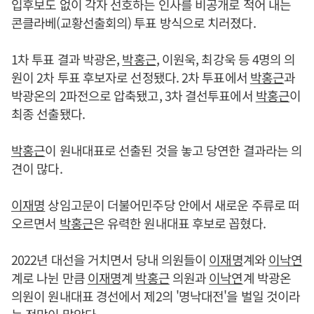
입후보도 없이 각자 선호하는 인사를 비공개로 적어 내는
콘클라베(교황선출회의) 투표 방식으로 치러졌다.
1차 투표 결과 박광온,
박홍근
, 이원욱, 최강욱 등 4명의 의
원이 2차 투표 후보자로 선정됐다. 2차 투표에서
박홍근
과
박광온의 2파전으로 압축됐고, 3차 결선투표에서
박홍근
이
최종 선출됐다.
박홍근
이 원내대표로 선출된 것을 놓고 당연한 결과라는 의
견이 많다.
이재명
상임고문이 더불어민주당 안에서 새로운 주류로 떠
오르면서
박홍근
은 유력한 원내대표 후보로 꼽혔다.
2022년 대선을 거치면서 당내 의원들이
이재명
계와
이낙연
계로 나뉜 만큼
이재명
계
박홍근
의원과
이낙연
계 박광온
의원이 원내대표 경선에서 제2의 '명낙대전'을 벌일 것이라