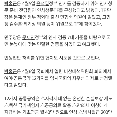
박홍근
은 4월5일
윤석열
정부 인사를 검증하기 위해 인사청
문 준비 전담팀인 인사청문TF를 구성했다고 밝혔다. TF 단
장은
문재인
정부 청와대 출신 민형배 의원이 맡았고, 고민
정·김수홍·최기상 의원 등이 위원으로 TF에 참여했다.
민주당은
문재인
정부의 인사 검증 7대 기준을 바탕으로 국
민 눈높이에 맞는 면밀한 검증을 하겠다고 예고했다.
민생법안 처리를 위한 협치도 시도할 것으로 보인다.
박홍근
은 4월6일 국회에서 열린 비상대책위원회 회의에서
여야 공통공약 12가지를 임시국회의 최우선 과제로 선정했
다고 밝혔다.
12가지 공통공약은 △사각지대 없는 온전한 손실보상 제도
△백신 국가책임제 △공공의료 확충 △만65세 이상에게
지급하는 기초연금 월 40만 원으로 인상 △병사월급 200만