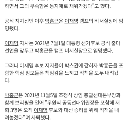
하면서 그의 부족함은 동지애로 채워가겠다”고 했다.
공식 지지선언 이후
박홍근
은
이재명
캠프의 비서실장에 임
명됐다.
이재명
지사는 2021년 7월1일 대통령 선거후보 공식 출마
선언을 앞두고
박홍근
을 캠프 비서실장으로 임명했다.
그러나
이재명
후보 지지율이 박스권에 갇히자
박홍근
을 포
함한 핵심 참모들은 책임감을 느끼고 직책을 모두 내려놨
다.
박홍근
은 2021년 11월5일 조정식 상임 총괄선대본부장과
함께 브리핑을 열어 "우원식 공동선대위원장을 포함해 저
희 3명은 오직
이재명
후보와 대선 승리를 위해 직책을 내
려놓겠다"며 사퇴했다.