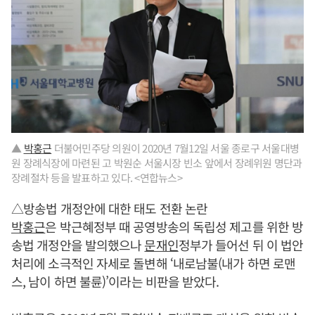
▲
박홍근
더불어민주당 의원이 2020년 7월12일 서울 종로구 서울대병
원 장례식장에 마련된 고 박원순 서울시장 빈소 앞에서 장례위원 명단과
장례절차 등을 발표하고 있다. <연합뉴스>
△방송법 개정안에 대한 태도 전환 논란
박홍근
은 박근혜정부 때 공영방송의 독립성 제고를 위한 방
송법 개정안을 발의했으나
문재인
정부가 들어선 뒤 이 법안
처리에 소극적인 자세로 돌변해 ‘내로남불(내가 하면 로맨
스, 남이 하면 불륜)’이라는 비판을 받았다.