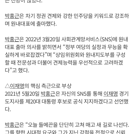
는 전망이 많았다.
박홍근
은 차기 정권 견제와 강한 민주당을 키워드로 강조하
며 원내대표에 출마했다.
박홍근
은 2022년 3월20일 사회관계망서비스(SNS)에 원내
대표 출마 의사를 밝히면서 “정부 여당의 실정과 무능을 확
실하게 바로잡겠다”며 “상임위원회와 원내지도부를 구성
할 때 전문성과 더불어 견제능력을 우선적으로 고려하겠
다”고 했다.
△
이재명
의 핵심 측근으로 부상
2021년 5월20일
박홍근
은 자신의 SNS를 통해
이재명
경기
도지사를 제20대 대통령 후보로 공식 지지하겠다고 선언했
다.
박홍근
은 “오늘 들메끈을 단단히 고쳐 매고 새 길로 나선다.
그를 향한 시대적 요구와 그가 지닌 강점을 전적으로 신뢰