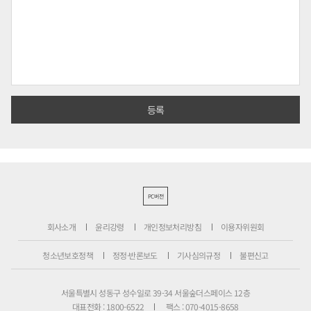
PC버전
회사소개
윤리강령
개인정보처리방침
이용자위원회
청소년보호정책
정정·반론보도
기사심의규정
불편신고
서울특별시 성동구 성수일로 39-34 서울숲더스페이스 12층
대표전화 : 1800-6522
팩스 : 070-4015-8658