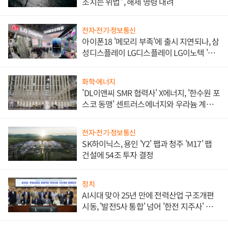
조치는 위법", 해제 명령 내려
전자·전기·정보통신
아이폰18 '메모리 부족'에 출시 지연되나, 삼
성디스플레이 LG디스플레이 LG이노텍 '탈
애플' 수익 다각화 속도
화학·에너지
'DL이앤씨 SMR 협력사' X에너지, '한수원 포
스코 동맹' 센트러스에너지와 우라늄 계약
체결
전자·전기·정보통신
SK하이닉스, 용인 'Y2' 팹과 청주 'M17' 팹
건설에 54조 투자 결정
정치
AI시대 맞아 25년 만에 전력산업 구조개편
시동, '발전5사 통합' 넘어 '한전 지주사' 재편
론도