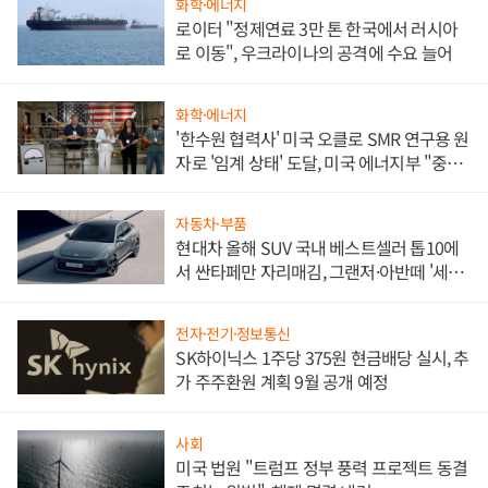
화학·에너지
로이터 "정제연료 3만 톤 한국에서 러시아
로 이동", 우크라이나의 공격에 수요 늘어
화학·에너지
'한수원 협력사' 미국 오클로 SMR 연구용 원
자로 '임계 상태' 도달, 미국 에너지부 "중요
한 이정표"
자동차·부품
현대차 올해 SUV 국내 베스트셀러 톱10에
서 싼타페만 자리매김, 그랜저·아반떼 '세단
쌍끌이'로 내수 방어
전자·전기·정보통신
SK하이닉스 1주당 375원 현금배당 실시, 추
가 주주환원 계획 9월 공개 예정
사회
미국 법원 "트럼프 정부 풍력 프로젝트 동결