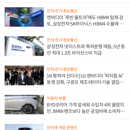
전자·전기·정보통신
엔비디아 '루빈 울트라'에도 HBM4 탑재 검
토, 삼성전자·SK하이닉스 HBM4 수율에 주
도권 갈린다
전자·전기·정보통신
삼성전자 넷리스트와 특허분쟁 매듭, 5년 동
안 최대 1.3조 라이선스비 지급
전자·전기·정보통신
[AI 뭉쳐야 산다⑧] LG·엔비디아 '피지컬 AI'
동맹 강화, 구광모 제조·데이터·기술 결집
해 종합 로보틱스 기업으로
자동차·부품
BYD코리아 가격 앞세워 수입차 4위 올랐지
만, BMW·벤츠보다 높은 공임비에 소비자
불만 폭발
인터넷·게임·콘텐츠