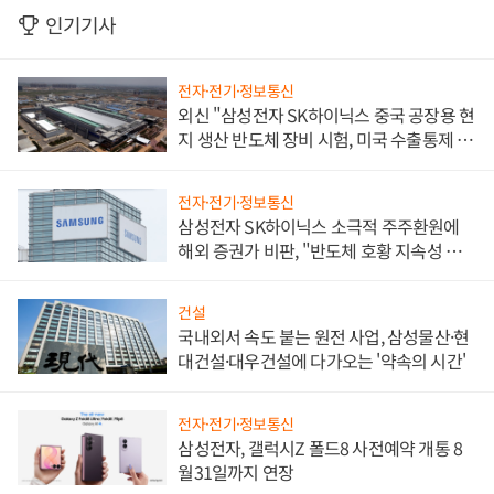
인기기사
전자·전기·정보통신
외신 "삼성전자 SK하이닉스 중국 공장용 현
지 생산 반도체 장비 시험, 미국 수출통제 대
비"
전자·전기·정보통신
삼성전자 SK하이닉스 소극적 주주환원에
해외 증권가 비판, "반도체 호황 지속성 의
문"
건설
국내외서 속도 붙는 원전 사업, 삼성물산·현
대건설·대우건설에 다가오는 '약속의 시간'
전자·전기·정보통신
삼성전자, 갤럭시Z 폴드8 사전예약 개통 8
월31일까지 연장