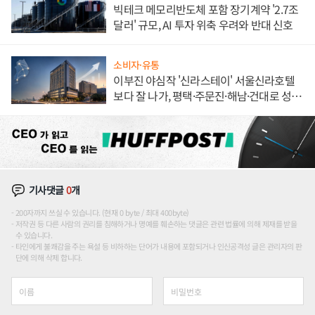
빅테크 메모리반도체 포함 장기계약 '2.7조
달러' 규모, AI 투자 위축 우려와 반대 신호
소비자·유통
이부진 야심작 '신라스테이' 서울신라호텔
보다 잘 나가, 평택·주문진·해남·건대로 성
장판 더 넓힌다
기사댓글
0
개
200자까지 쓰실 수 있습니다. (현재 0 byte / 최대 400byte)
저작권 등 다른 사람의 권리를 침해하거나 명예를 훼손하는 댓글은 관련 법률에 의해 제재를 받을
수 있습니다.
타인에게 불쾌감을 주는 욕설 등 비하하는 단어가 내용에 포함되거나 인신공격성 글은 관리자의 판
단에 의해 삭제 합니다.