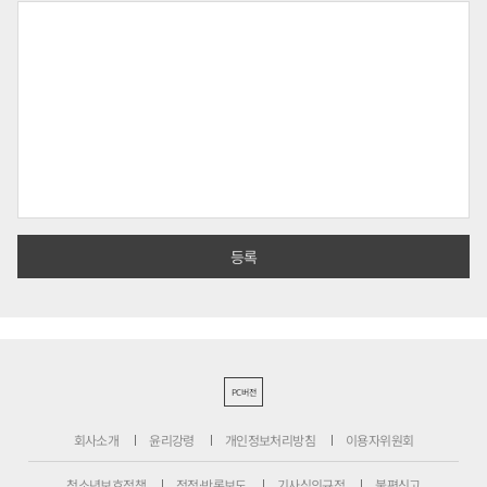
PC버전
회사소개
윤리강령
개인정보처리방침
이용자위원회
청소년보호정책
정정·반론보도
기사심의규정
불편신고