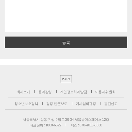
PC버전
회사소개
윤리강령
개인정보처리방침
이용자위원회
청소년보호정책
정정·반론보도
기사심의규정
불편신고
서울특별시 성동구 성수일로 39-34 서울숲더스페이스 12층
대표전화 : 1800-6522
팩스 : 070-4015-8658