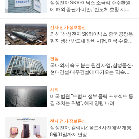
삼성전자 SK하이닉스 소극적 주주환원
에 해외 증권가 비판, "반도체 호황 지속
성 의문"
전자·전기·정보통신
외신 "삼성전자 SK하이닉스 중국 공장용
현지 생산 반도체 장비 시험, 미국 수출통
제 대비"
건설
국내외서 속도 붙는 원전 사업, 삼성물산·
현대건설·대우건설에 다가오는 '약속의
시간'
사회
미국 법원 "트럼프 정부 풍력 프로젝트 동
결 조치는 위법", 해제 명령 내려
전자·전기·정보통신
삼성전자, 갤럭시Z 폴드8 사전예약 개통
8월31일까지 연장