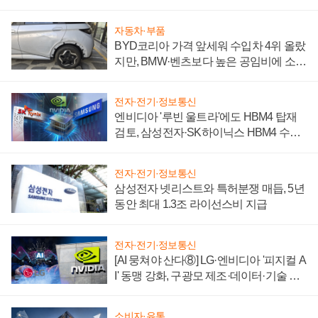
자동차·부품
BYD코리아 가격 앞세워 수입차 4위 올랐
지만, BMW·벤츠보다 높은 공임비에 소비
자 불만 폭발
전자·전기·정보통신
엔비디아 '루빈 울트라'에도 HBM4 탑재
검토, 삼성전자·SK하이닉스 HBM4 수율
에 주도권 갈린다
전자·전기·정보통신
삼성전자 넷리스트와 특허분쟁 매듭, 5년
동안 최대 1.3조 라이선스비 지급
전자·전기·정보통신
[AI 뭉쳐야 산다⑧] LG·엔비디아 '피지컬 A
I' 동맹 강화, 구광모 제조·데이터·기술 결
집해 종합 로보틱스 기업으로
소비자·유통