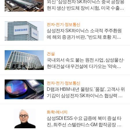
외신 "삼성전자 SK하이닉스 중국 공장용
현지 생산 반도체 장비 시험, 미국 수출통
제 대비"
전자·전기·정보통신
삼성전자 SK하이닉스 소극적 주주환원
에 해외 증권가 비판, "반도체 호황 지속
성 의문"
건설
국내외서 속도 붙는 원전 사업, 삼성물산·
현대건설·대우건설에 다가오는 '약속의
시간'
전자·전기·정보통신
D램과 HBM 내년 물량도 '품절', 고객사 위
기감이 삼성전자 SK하이닉스 협상력 더
키워
화학·에너지
삼성SDI ESS 수요 급증에 북미 증설 타
진, 최주선 스텔란티스·GM 합작공장 건