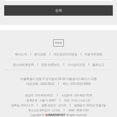
PC버전
회사소개
윤리강령
개인정보처리방침
이용자위원회
청소년보호정책
정정·반론보도
기사심의규정
불편신고
서울특별시 성동구 성수일로 39-34 서울숲더스페이스 12층
대표전화 : 1800-6522
팩스 : 070-4015-8658
편집국 : 070-4010-8512
사업본부 : 070-4010-7078
등록번호 : 서울 아 02897
제호 : 비즈니스포스트
등록일: 2013.11.13
발행·편집인 : 강석운
발행일자: 2013년 12월 2일
청소년보호책임자 : 강석운
ISSN : 2636-171X
Copyright ⓒ
B
USINESSPOST
. All rights reserved.