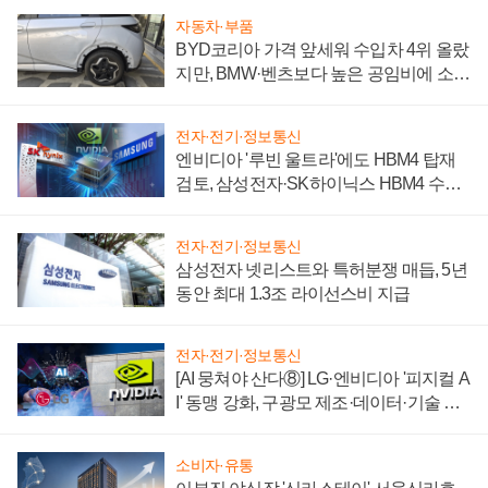
자동차·부품
BYD코리아 가격 앞세워 수입차 4위 올랐
지만, BMW·벤츠보다 높은 공임비에 소비
자 불만 폭발
전자·전기·정보통신
엔비디아 '루빈 울트라'에도 HBM4 탑재
검토, 삼성전자·SK하이닉스 HBM4 수율
에 주도권 갈린다
전자·전기·정보통신
삼성전자 넷리스트와 특허분쟁 매듭, 5년
동안 최대 1.3조 라이선스비 지급
전자·전기·정보통신
[AI 뭉쳐야 산다⑧] LG·엔비디아 '피지컬 A
I' 동맹 강화, 구광모 제조·데이터·기술 결
집해 종합 로보틱스 기업으로
소비자·유통