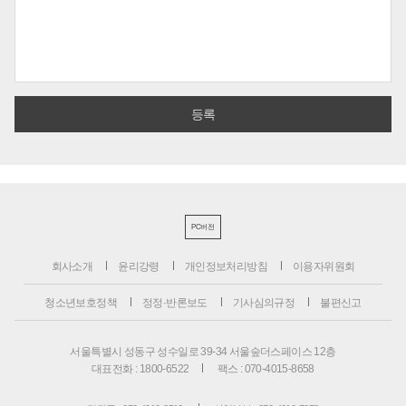
PC버전
회사소개
윤리강령
개인정보처리방침
이용자위원회
청소년보호정책
정정·반론보도
기사심의규정
불편신고
서울특별시 성동구 성수일로 39-34 서울숲더스페이스 12층
대표전화 : 1800-6522
팩스 : 070-4015-8658