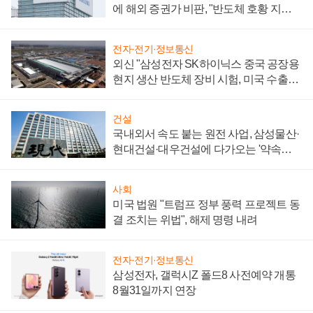
에 해외 증권가 비판, "반도체 호황 지속
성 의문"
전자·전기·정보통신
외신 "삼성전자 SK하이닉스 중국 공장용
현지 생산 반도체 장비 시험, 미국 수출통
제 대비"
건설
국내외서 속도 붙는 원전 사업, 삼성물산·
현대건설·대우건설에 다가오는 '약속의
시간'
사회
미국 법원 "트럼프 정부 풍력 프로젝트 동
결 조치는 위법", 해제 명령 내려
전자·전기·정보통신
삼성전자, 갤럭시Z 폴드8 사전예약 개통
8월31일까지 연장