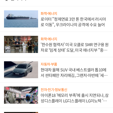
화학·에너지
로이터 "정제연료 3만 톤 한국에서 러시아
로 이동", 우크라이나의 공격에 수요 늘어
화학·에너지
'한수원 협력사' 미국 오클로 SMR 연구용 원
자로 '임계 상태' 도달, 미국 에너지부 "중요
한 이정표"
자동차·부품
현대차 올해 SUV 국내 베스트셀러 톱10에
서 싼타페만 자리매김, 그랜저·아반떼 '세단
쌍끌이'로 내수 방어
전자·전기·정보통신
아이폰18 '메모리 부족'에 출시 지연되나, 삼
성디스플레이 LG디스플레이 LG이노텍 '탈
애플' 수익 다각화 속도