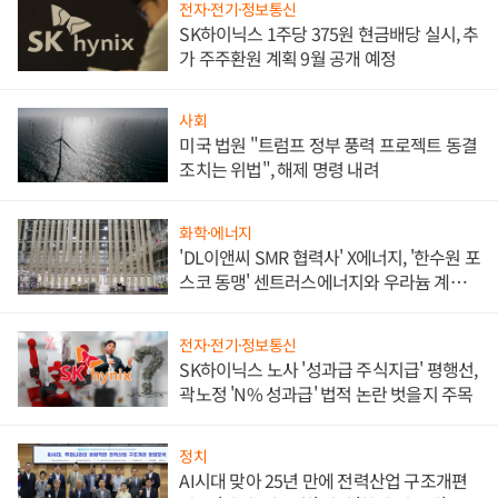
전자·전기·정보통신
SK하이닉스 1주당 375원 현금배당 실시, 추
가 주주환원 계획 9월 공개 예정
사회
미국 법원 "트럼프 정부 풍력 프로젝트 동결
조치는 위법", 해제 명령 내려
화학·에너지
'DL이앤씨 SMR 협력사' X에너지, '한수원 포
스코 동맹' 센트러스에너지와 우라늄 계약
체결
전자·전기·정보통신
SK하이닉스 노사 '성과급 주식지급' 평행선,
곽노정 'N% 성과급' 법적 논란 벗을지 주목
정치
AI시대 맞아 25년 만에 전력산업 구조개편