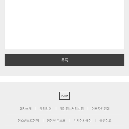
PC버전
회사소개
윤리강령
개인정보처리방침
이용자위원회
청소년보호정책
정정·반론보도
기사심의규정
불편신고