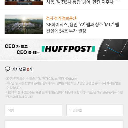
시동, '발전5사 통합' 넘어 '한전 지주사' 재편
론도
전자·전기·정보통신
SK하이닉스, 용인 'Y2' 팹과 청주 'M17' 팹
건설에 54조 투자 결정
기사댓글
0
개
200자까지 쓰실 수 있습니다. (현재 0 byte / 최대 400byte)
저작권 등 다른 사람의 권리를 침해하거나 명예를 훼손하는 댓글은 관련 법률에 의해 제재를 받을
수 있습니다.
타인에게 불쾌감을 주는 욕설 등 비하하는 단어가 내용에 포함되거나 인신공격성 글은 관리자의 판
단에 의해 삭제 합니다.