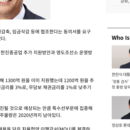
강화,
감축, 임금삭감 등에 협조한다는 동의서를 요구
Who Is
다.
로 한진중공업 추가 지원방안과 영도조선소 운영방
한찬식 대
 1300억 원을 이미 지원했는데 1200억 원을 추
'정통 검사'
서관
권금리를 3%로, 무담보 채권금리를 1%로 낮추기
청 출범 앞
맡아 [2026
소진될 것으로 예상되는 만큼 특수선부문에 집중해
주물량은 2020년까지 남아있다.
정상호 롯데
내용을 담은 자율협약 이행각서(MOU)를 체결하