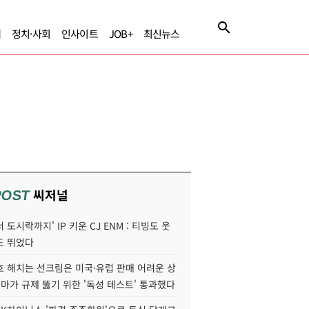
제
정치·사회
인사이트
JOB+
최신뉴스
씨저널
POST
 도시락까지' IP 키운 CJ ENM : 티빙도 웃
도 뛰었다
호 해치는 선크림은 미국·유럽 판매 어려운 상
콜마가 규제 뚫기 위한 '독성 테스트' 통과했다