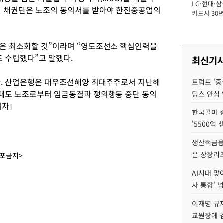
LG·현대·삼
장
서 채권단은 노조의 동의서를 받아야 한진중공업의
카드사 30년
에 '초집중' 
은 최소화할 것”이라며 “영도조선소 핵심인력을
 수립했다”고 말했다.
최신기
. 산업은행은 대우조선해양 최대주주로서 지난해
트럼프 '중
때도 노조로부터 임금동결과 쟁의행동 중단 동의
딩스 안심 
자]
한국콜마 
'5500억 
생산적금융 
은 상장리
배포금지>
AI시대 맞
사 통합' 넘
이재명 규
교원장에 