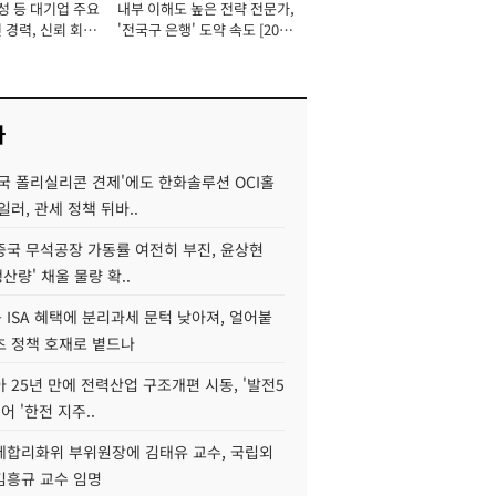
성 등 대기업 주요
내부 이해도 높은 전략 전문가,
 경력, 신뢰 회복
'전국구 은행' 도약 속도 [2026
[2026년]
년]
사
국 폴리실리콘 견제'에도 한화솔루션 OCI홀
일러, 관세 정책 뒤바..
중국 무석공장 가동률 여전히 부진, 윤상현
생산량' 채울 물량 확..
ISA 혜택에 분리과세 문턱 낮아져, 얼어붙
츠 정책 호재로 볕드나
아 25년 만에 전력산업 구조개편 시동, '발전5
어 '한전 지주..
제합리화위 부위원장에 김태유 교수, 국립외
김흥규 교수 임명