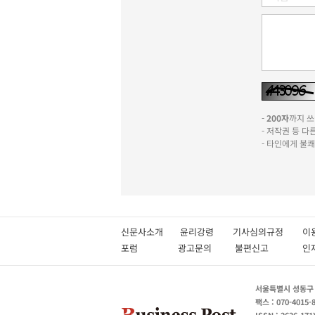
-
200자
까지 쓰실
- 저작권 등 
- 타인에게 불
신문사소개
윤리강령
기사심의규정
이
포럼
광고문의
불편신고
서울특별시 성동구 성
팩스 : 070-4015-
ISSN : 2636-171