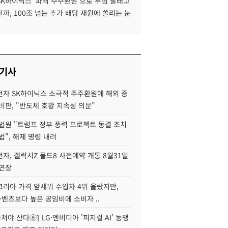
SK하이닉스 '파격 주주환원'으로 투심 달래고
까, 100조 넘는 추가 배당 재원에 쏠리는 눈
 기사
자 SK하이닉스 소극적 주주환원에 해외 증
비판, "반도체 호황 지속성 의문"
법원 "트럼프 정부 풍력 프로젝트 동결 조치
법", 해제 명령 내려
자, 갤럭시Z 폴드8 사전예약 개통 8월31일
 연장
코리아 가격 앞세워 수입차 4위 올랐지만,
·벤츠보다 높은 공임비에 소비자 ..
 뭉쳐야 산다⑧] LG·엔비디아 '피지컬 AI' 동맹