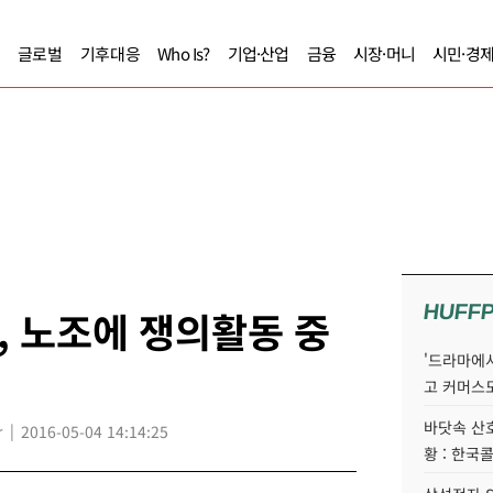
글로벌
기후대응
Who Is?
기업·산업
금융
시장·머니
시민·경
HUFF
 노조에 쟁의활동 중
'드라마에서
고 커머스
바닷속 산
r
2016-05-04 14:14:25
황 : 한국