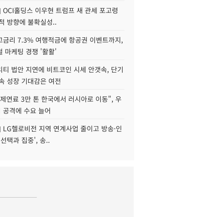
] OCI홀딩스 이우현 트럼프 새 관세 포고령
적 방향에 불확실성..
고금리 7.3% 여행적금에 항공권 이벤트까지,
 마케팅 경쟁 '활활'
리티 법안 지연에 비트코인 시세 안갯속, 단기
속 성장 기대감은 여전
제연료 3만 톤 한국에서 러시아로 이동", 우
 공격에 수요 늘어
] LG헬로비전 지역 연계사업 줄이고 방송·인
선택과 집중', 송..