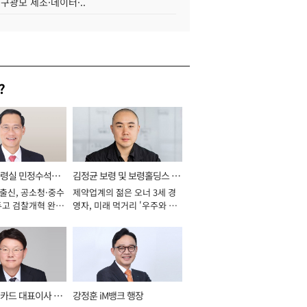
 구광모 제조·데이터·..
?
통령실 민정수석비
김정균 보령 및 보령홀딩스 대
 출신, 공소청·중수
제약업계의 젊은 오너 3세 경
표이사 사장
두고 검찰개혁 완수
영자, 미래 먹거리 '우주와 헬
년]
스케어' 공들여 [2026년]
카드 대표이사 사
강정훈 iM뱅크 행장