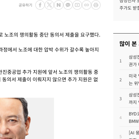
삼성전자 
공유하기
주가도 받칠
 노조의 쟁의활동 중단 동의서 제출을 요구했다.
많이 본
과정에서 노조에 대한 압박 수위가 갈수록 높아지
삼성전
1
권가 
한진중공업 추가 지원에 앞서 노조의 쟁의활동 중
미국 
의 동의서 제출이 이뤄지지 않으면 추가 지원은 없
2
는 위
삼성전
3
까지
BYD
4
BMW
[AI
5