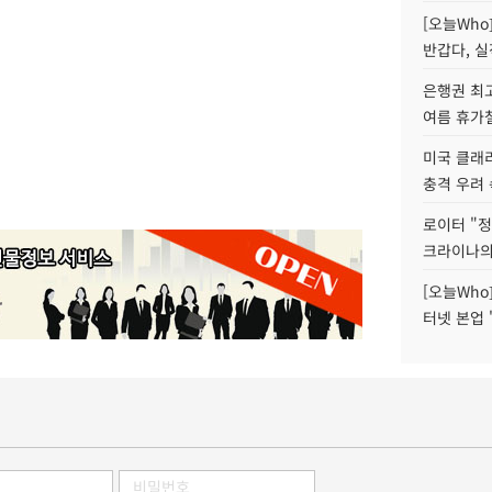
[오늘Who
반갑다, 실
은행권 최
여름 휴가철
미국 클래
충격 우려 
로이터 "정
크라이나의
[오늘Who
터넷 본업 '