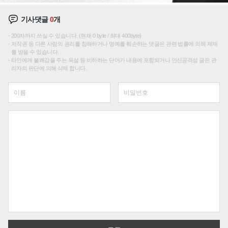
기사댓글
0
개
200자까지 쓰실 수 있습니다. (현재 0 byte / 최대 400byte)
저작권 등 다른 사람의 권리를 침해하거나 명예를 훼손하는 댓글은 관련 법률에 의해 제재
를 받을 수 있습니다.
타인에게 불쾌감을 주는 욕설 등 비하하는 단어가 내용에 포함되거나 인신공격성 글은 관
리자의 판단에 의해 삭제 합니다.