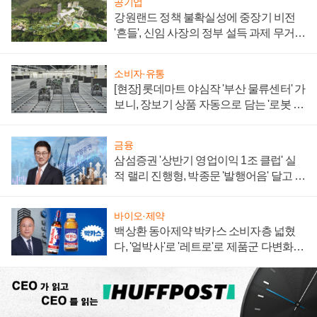
공기업
강원랜드 정책 불확실성에 중장기 비전
'흔들', 신임 사장의 정부 설득 과제 무거워
져
소비자·유통
[현장] 롯데마트 야심작 '부산 물류센터' 가
보니, 장보기 상품 자동으로 담는 '로봇 40
0대' 장관
금융
삼섬증권 '상반기 영업이익 1조 클럽' 실
적 랠리 진행형, 박종문 '발행어음' 달고 연
임 향하나
바이오·제약
백상환 동아제약 박카스 소비자층 넓혔
다, '얼박사'로 '레트로'로 제품군 다변화
주효