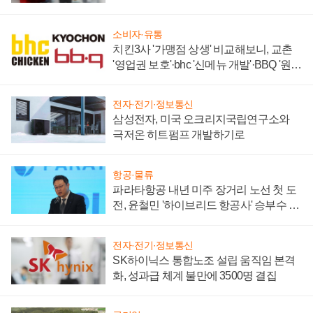
주목
소비자·유통
치킨3사 '가맹점 상생' 비교해보니, 교촌
'영업권 보호'·bhc '신메뉴 개발'·BBQ '원가
부담'
전자·전기·정보통신
삼성전자, 미국 오크리지국립연구소와
극저온 히트펌프 개발하기로
항공·물류
파라타항공 내년 미주 장거리 노선 첫 도
전, 윤철민 '하이브리드 항공사' 승부수 통
할까
전자·전기·정보통신
SK하이닉스 통합노조 설립 움직임 본격
화, 성과급 체계 불만에 3500명 결집