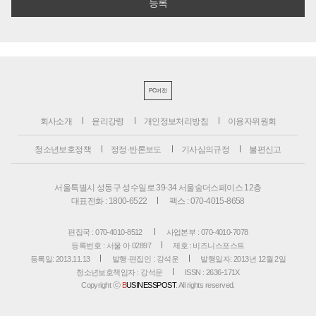
PC버전
회사소개
윤리강령
개인정보처리방침
이용자위원회
청소년보호정책
정정·반론보도
기사심의규정
불편신고
서울특별시 성동구 성수일로 39-34 서울숲더스페이스 12층
대표전화 : 1800-6522
팩스 : 070-4015-8658
편집국 : 070-4010-8512
사업본부 : 070-4010-7078
등록번호 : 서울 아 02897
제호 : 비즈니스포스트
등록일: 2013.11.13
발행·편집인 : 강석운
발행일자: 2013년 12월 2일
청소년보호책임자 : 강석운
ISSN : 2636-171X
Copyright ⓒ
B
USINESSPOST
. All rights reserved.