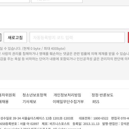
 수 있습니다. (현재 0 byte / 최대 400byte)
다른 사람의 권리를 침해하거나 명예를 훼손하는 댓글은 관련 법률에 의해 제재를 받을 수 있습니
쾌감을 주는 욕설 등 비하하는 단어가 내용에 포함되거나 인신공격성 글은 관리자의 판단에 의해
용자위원회
청소년보호정책
개인정보처리방침
정정·반론보도
인재채용
기사제보
이메일무단수집거부
RSS
수일로 39-34 서울숲더스페이스 12층 1201호-1203호
대표전화 : 1800-6522
편집국 070-4
8658
등록번호 : 서울 아 02897
제호: 비즈니스포스트
등록일: 2013.11.13
발행·편집인 : 강석
X
Copyright ? 2013 비즈니스포스트. All rights reserved.