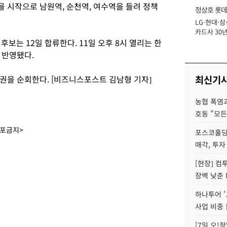
을 시작으로 남원역, 순천역, 여수역을 들려 정책
정상호 롯데
LG·현대·삼
장
카드사 30년
후보는 12일 합류한다. 11일 오후 8시 열리는 한
에 '초집중' 
 반영됐다.
최신기
남권을 순회한다. [비즈니스포스트 김남형 기자]
농협 폭염과
호동 "모든
배포금지>
포스코홀딩
매각, 투자
[현장] 컴
장벽 낮춘 
하나투어 '
사업 비중 
[7일 오!