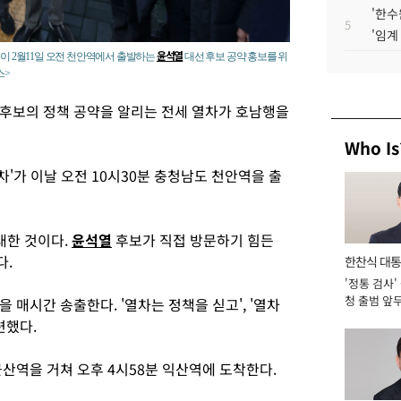
'한수
5
'임계
윤석열
이 2월11일 오전 천안역에서 출발하는
대선 후보 공약 홍보를 위
스>
후보의 정책 공약을 알리는 전세 열차가 호남행을
Who Is
차'가 이날 오전 10시30분 충청남도 천안역을 출
대한 것이다.
윤석열
후보가 직접 방문하기 힘든
다.
한찬식 대
'정통 검사'
서관
청 출범 앞
 매시간 송출한다. '열차는 정책을 싣고', '열차
맡아 [2026
련했다.
군산역을 거쳐 오후 4시58분 익산역에 도착한다.