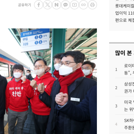
공유하기
롯데케미칼
업이익 11
편으로 체
많이 본
로이터
1
동",
삼성전
2
권가 
미국 
3
는 위
SK하
4
주환원