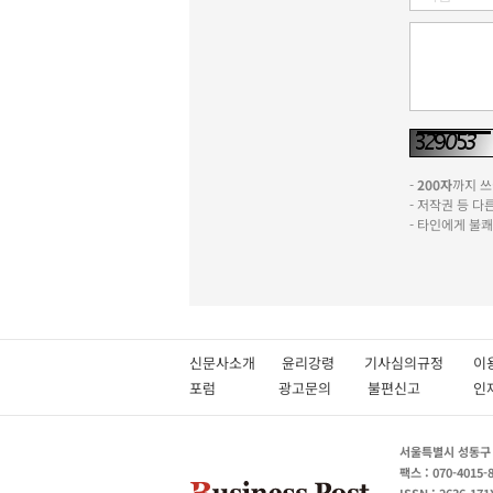
-
200자
까지 쓰실
- 저작권 등 
- 타인에게 불
신문사소개
윤리강령
기사심의규정
이
포럼
광고문의
불편신고
서울특별시 성동구 성
팩스 : 070-4015-
ISSN : 2636-171