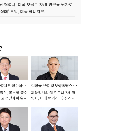
원 협력사' 미국 오클로 SMR 연구용 원자로
 상태' 도달, 미국 에너지부..
?
통령실 민정수석비
김정균 보령 및 보령홀딩스 대
 출신, 공소청·중수
제약업계의 젊은 오너 3세 경
표이사 사장
두고 검찰개혁 완수
영자, 미래 먹거리 '우주와 헬
년]
스케어' 공들여 [2026년]