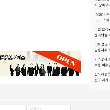
지 장바구
[오늘의 주
라, 코스피
국힘 윤리위
윤리위원 
KDB생명
금융지주 
가스공사 2
수용 미수금
반도체공학
된 규제가 