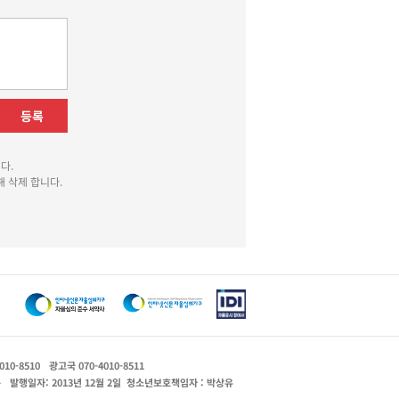
등록
다.
 삭제 합니다.
010-8510
광고국 070-4010-8511
운
발행일자: 2013년 12월 2일
청소년보호책임자 : 박상유