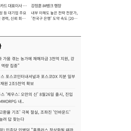
카드 대표이사 사
강정훈 iM뱅크 행장
성 등 대기업 주요
내부 이해도 높은 전략 전문가,
 경력, 신뢰 회복
'전국구 은행' 도약 속도 [2026
[2026년]
년]
사
 가뭄 겪는 농가에 재해자금 3천억 지원, 강
 역량 집중"
스 포스코인터내셔널과 포스코DX 지분 일부
 재원 2조5천억 확보
투스 '제우스: 오만의 신' 8월26일 출시, 진입
MMORPG 내..
고환율 기조' 극복 절실, 조좌진 '인바운드'
늘려 답 찾는다
정말] 민주당 민병덕 "홈플러스 정상화될 때까