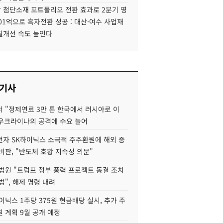
 첨단소재 포트폴리오 전환 효과로 2분기 영
01억으로 흑자전환 성공 : 대산·여수 사업재
질개선 속도 높인다
 기사
 "정제연료 3만 톤 한국에서 러시아로 이
 우크라이나의 공격에 수요 늘어
자 SK하이닉스 소극적 주주환원에 해외 증
비판, "반도체 호황 지속성 의문"
법원 "트럼프 정부 풍력 프로젝트 동결 조치
법", 해제 명령 내려
이닉스 1주당 375원 현금배당 실시, 추가 주
 계획 9월 공개 예정