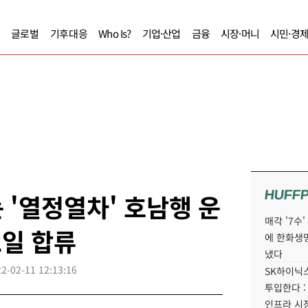
글로벌
기후대응
Who Is?
기업·산업
금융
시장·머니
시민·경
HUFF
 '열정열차' 호남행 운
매각 '7수
2일 합류
에 한화생
냈다
2-02-11 12:13:16
SK하이닉스
투입한다 :
인프라 시