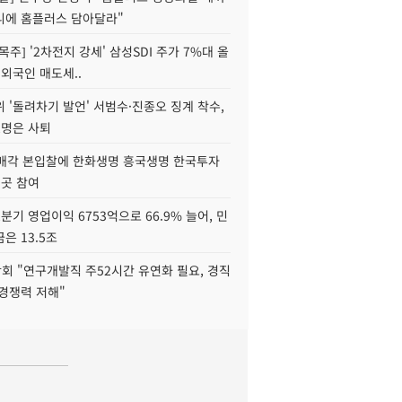
니에 홈플러스 담아달라"
목주] '2차전지 강세' 삼성SDI 주가 7%대 올
 외국인 매도세..
 '돌려차기 발언' 서범수·진종오 징계 착수,
2명은 사퇴
 매각 본입찰에 한화생명 흥국생명 한국투자
3곳 참여
분기 영업이익 6753억으로 66.9% 늘어, 민
은 13.5조
회 "연구개발직 주52시간 유연화 필요, 경직
경쟁력 저해"