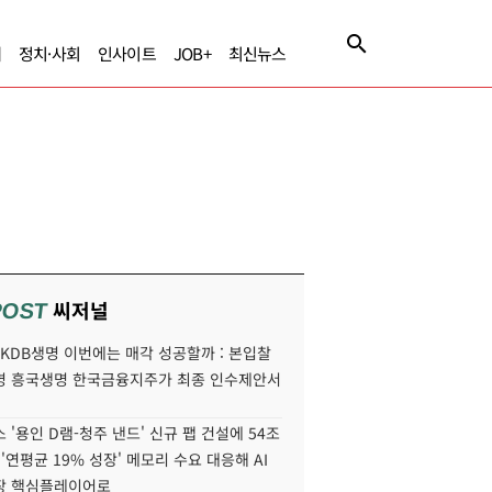
제
정치·사회
인사이트
JOB+
최신뉴스
씨저널
POST
' KDB생명 이번에는 매각 성공할까 : 본입찰
명 흥국생명 한국금융지주가 최종 인수제안서
 '용인 D램-청주 낸드' 신규 팹 건설에 54조
 '연평균 19% 성장' 메모리 수요 대응해 AI
장 핵심플레이어로