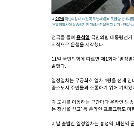
이준석
▲
국민의힘 대표(왼쪽 두 번째)를 비롯한 당 관계자들
한 '열정열차'에 탑승하기 전 기념사진을 찍고 있다. <연합뉴
전국을 돌며
윤석열
국민의힘 대통령선거 
시작으로 운행을 시작했다.
11일 국민의힘에 따르면 제1회자 '열정열
발했다.
열정열차는 무궁화호 열차 4량을 전세 임
중소도시 주민들과 소통하기 위해 기획됐
각 도시를 이동하는 구간마다 온라인 방송을
는 정성을 싣고' 등 온라인 프로그램도 마
이날 출발한 열정열차는 홍성역, 대천역 