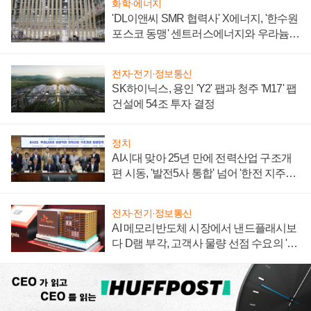
화학·에너지
'DL이앤씨 SMR 협력사' X에너지, '한수원
포스코 동맹' 센트러스에너지와 우라늄
계약 체결
전자·전기·정보통신
SK하이닉스, 용인 'Y2' 팹과 청주 'M17' 팹
건설에 54조 투자 결정
정치
AI시대 맞아 25년 만에 전력산업 구조개
편 시동, '발전5사 통합' 넘어 '한전 지주사'
재편론도
전자·전기·정보통신
AI 메모리반도체 시장에서 낸드플래시보
다 D램 부각, 고객사 물량 선점 수요의 '우
선순위'