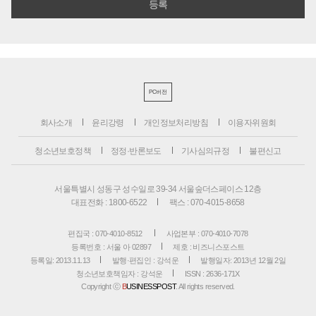
PC버전
회사소개
윤리강령
개인정보처리방침
이용자위원회
청소년보호정책
정정·반론보도
기사심의규정
불편신고
서울특별시 성동구 성수일로 39-34 서울숲더스페이스 12층
대표전화 : 1800-6522
팩스 : 070-4015-8658
편집국 : 070-4010-8512
사업본부 : 070-4010-7078
등록번호 : 서울 아 02897
제호 : 비즈니스포스트
등록일: 2013.11.13
발행·편집인 : 강석운
발행일자: 2013년 12월 2일
청소년보호책임자 : 강석운
ISSN : 2636-171X
Copyright ⓒ
B
USINESSPOST
. All rights reserved.