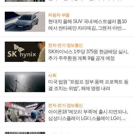
"중요한 이정표"
자동차·부품
현대차 올해 SUV 국내 베스트셀러 톱10
에서 싼타페만 자리매김, 그랜저·아반떼
'세단 쌍끌이'로 내수 방어
전자·전기·정보통신
SK하이닉스 1주당 375원 현금배당 실시,
추가 주주환원 계획 9월 공개 예정
사회
미국 법원 "트럼프 정부 풍력 프로젝트 동
결 조치는 위법", 해제 명령 내려
전자·전기·정보통신
아이폰18 '메모리 부족'에 출시 지연되나,
삼성디스플레이 LG디스플레이 LG이노
텍 '탈애플' 수익 다각화 속도