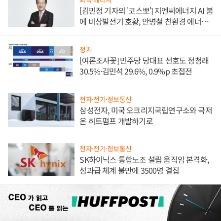
[김민정 기자의 '코스뽀'] 지엔씨에너지 AI 붐
에 비상발전기 호황, 안병철 친환경 에너지
발전전문기업 향한다
정치
[여론조사꽃] 민주당 당대표 선호도 정청래
30.5%·김민석 29.6%, 0.9%p 초접전
전자·전기·정보통신
삼성전자, 미국 오크리지국립연구소와 극저
온 히트펌프 개발하기로
전자·전기·정보통신
SK하이닉스 통합노조 설립 움직임 본격화,
성과급 체계 불만에 3500명 결집