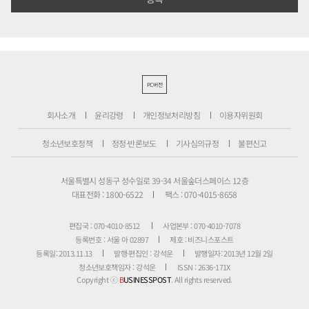
PC버전
회사소개
윤리강령
개인정보처리방침
이용자위원회
청소년보호정책
정정·반론보도
기사심의규정
불편신고
서울특별시 성동구 성수일로 39-34 서울숲더스페이스 12층
대표전화 : 1800-6522
팩스 : 070-4015-8658
편집국 : 070-4010-8512
사업본부 : 070-4010-7078
등록번호 : 서울 아 02897
제호 : 비즈니스포스트
등록일: 2013.11.13
발행·편집인 : 강석운
발행일자: 2013년 12월 2일
청소년보호책임자 : 강석운
ISSN : 2636-171X
Copyright ⓒ
B
USINESSPOST
. All rights reserved.