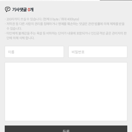
기사댓글
0
개
200자까지 쓰실 수 있습니다. (현재 0 byte / 최대 400byte)
저작권 등 다른 사람의 권리를 침해하거나 명예를 훼손하는 댓글은 관련 법률에 의해 제재를 받을
수 있습니다.
타인에게 불쾌감을 주는 욕설 등 비하하는 단어가 내용에 포함되거나 인신공격성 글은 관리자의 판
단에 의해 삭제 합니다.