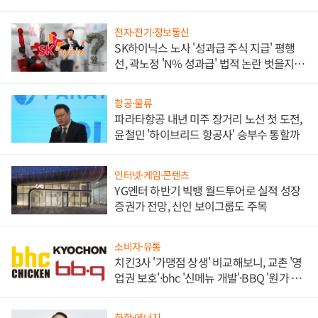
각
전자·전기·정보통신
SK하이닉스 노사 '성과급 주식 지급' 평행
선, 곽노정 'N% 성과급' 법적 논란 벗을지 주
목
항공·물류
파라타항공 내년 미주 장거리 노선 첫 도전,
윤철민 '하이브리드 항공사' 승부수 통할까
인터넷·게임·콘텐츠
YG엔터 하반기 빅뱅 월드투어로 실적 성장
증권가 전망, 신인 보이그룹도 주목
소비자·유통
치킨3사 '가맹점 상생' 비교해보니, 교촌 '영
업권 보호'·bhc '신메뉴 개발'·BBQ '원가 부
담'
화학·에너지