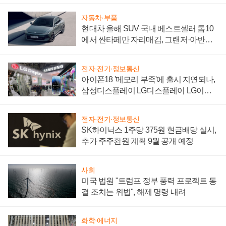
자동차·부품
현대차 올해 SUV 국내 베스트셀러 톱10
에서 싼타페만 자리매김, 그랜저·아반떼
'세단 쌍끌이'로 내수 방어
전자·전기·정보통신
아이폰18 '메모리 부족'에 출시 지연되나,
삼성디스플레이 LG디스플레이 LG이노
텍 '탈애플' 수익 다각화 속도
전자·전기·정보통신
SK하이닉스 1주당 375원 현금배당 실시,
추가 주주환원 계획 9월 공개 예정
사회
미국 법원 "트럼프 정부 풍력 프로젝트 동
결 조치는 위법", 해제 명령 내려
화학·에너지