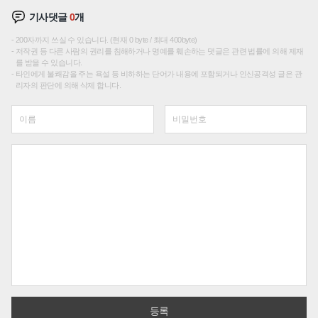
기사댓글
0
개
200자까지 쓰실 수 있습니다. (현재 0 byte / 최대 400byte)
저작권 등 다른 사람의 권리를 침해하거나 명예를 훼손하는 댓글은 관련 법률에 의해 제재
를 받을 수 있습니다.
타인에게 불쾌감을 주는 욕설 등 비하하는 단어가 내용에 포함되거나 인신공격성 글은 관
리자의 판단에 의해 삭제 합니다.