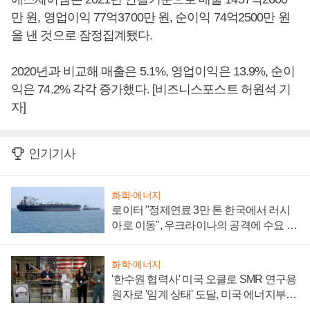
만 원, 영업이익 77억3700만 원, 순이익 74억2500만 원
을 낸 것으로 잠정집계됐다.
2020년과 비교해 매출은 5.1%, 영업이익은 13.9%, 순이
익은 74.2% 각각 증가했다. [비즈니스포스트 허원석 기
자]
인기기사
화학·에너지
로이터 "정제연료 3만 톤 한국에서 러시
아로 이동", 우크라이나의 공격에 수요 늘
어
화학·에너지
'한수원 협력사' 미국 오클로 SMR 연구용
원자로 '임계 상태' 도달, 미국 에너지부
"중요한 이정표"