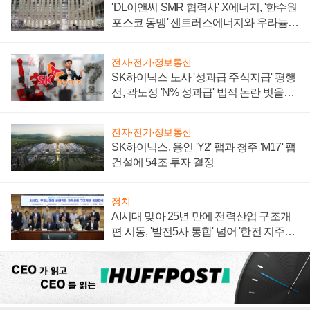
'DL이앤씨 SMR 협력사' X에너지, '한수원
포스코 동맹' 센트러스에너지와 우라늄
계약 체결
전자·전기·정보통신
SK하이닉스 노사 '성과급 주식지급' 평행
선, 곽노정 'N% 성과급' 법적 논란 벗을지
주목
전자·전기·정보통신
SK하이닉스, 용인 'Y2' 팹과 청주 'M17' 팹
건설에 54조 투자 결정
정치
AI시대 맞아 25년 만에 전력산업 구조개
편 시동, '발전5사 통합' 넘어 '한전 지주사'
재편론도