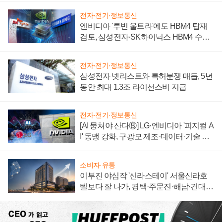
전자·전기·정보통신
엔비디아 '루빈 울트라'에도 HBM4 탑재
검토, 삼성전자·SK하이닉스 HBM4 수율
에 주도권 갈린다
전자·전기·정보통신
삼성전자 넷리스트와 특허분쟁 매듭, 5년
동안 최대 1.3조 라이선스비 지급
전자·전기·정보통신
[AI 뭉쳐야 산다⑧] LG·엔비디아 '피지컬 A
I' 동맹 강화, 구광모 제조·데이터·기술 결
집해 종합 로보틱스 기업으로
소비자·유통
이부진 야심작 '신라스테이' 서울신라호
텔보다 잘 나가, 평택·주문진·해남·건대로
성장판 더 넓힌다