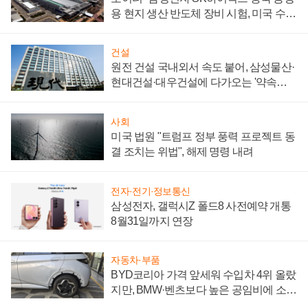
용 현지 생산 반도체 장비 시험, 미국 수출
통제 대비"
건설
원전 건설 국내외서 속도 붙어, 삼성물산·
현대건설·대우건설에 다가오는 '약속의
시간'
사회
미국 법원 "트럼프 정부 풍력 프로젝트 동
결 조치는 위법", 해제 명령 내려
전자·전기·정보통신
삼성전자, 갤럭시Z 폴드8 사전예약 개통
8월31일까지 연장
자동차·부품
BYD코리아 가격 앞세워 수입차 4위 올랐
지만, BMW·벤츠보다 높은 공임비에 소비
자 불만 폭발