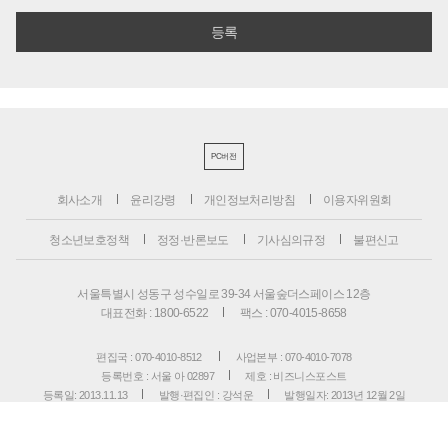
PC버전
회사소개
윤리강령
개인정보처리방침
이용자위원회
청소년보호정책
정정·반론보도
기사심의규정
불편신고
서울특별시 성동구 성수일로 39-34 서울숲더스페이스 12층
대표전화 : 1800-6522
팩스 : 070-4015-8658
편집국 : 070-4010-8512
사업본부 : 070-4010-7078
등록번호 : 서울 아 02897
제호 : 비즈니스포스트
등록일: 2013.11.13
발행·편집인 : 강석운
발행일자: 2013년 12월 2일
청소년보호책임자 : 강석운
ISSN : 2636-171X
Copyright ⓒ
B
USINESSPOST
. All rights reserved.