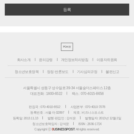
PC버전
회사소개
윤리강령
개인정보처리방침
이용자위원회
청소년보호정책
정정·반론보도
기사심의규정
불편신고
서울특별시 성동구 성수일로 39-34 서울숲더스페이스 12층
대표전화 : 1800-6522
팩스 : 070-4015-8658
편집국 : 070-4010-8512
사업본부 : 070-4010-7078
등록번호 : 서울 아 02897
제호 : 비즈니스포스트
등록일: 2013.11.13
발행·편집인 : 강석운
발행일자: 2013년 12월 2일
청소년보호책임자 : 강석운
ISSN : 2636-171X
Copyright ⓒ
B
USINESSPOST
. All rights reserved.