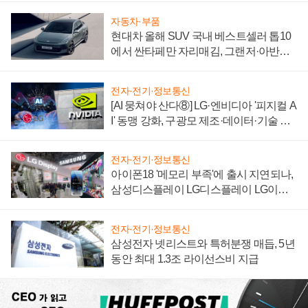
자동차·부품
현대차 올해 SUV 국내 베스트셀러 톱10
에서 싼타페만 자리매김, 그랜저·아반떼
'세단 쌍끌이'로 내수 방어
전자·전기·정보통신
[AI 뭉쳐야 산다⑧] LG·엔비디아 '피지컬 A
I' 동맹 강화, 구광모 제조·데이터·기술 결
집해 종합 로보틱스 기업으로
전자·전기·정보통신
아이폰18 '메모리 부족'에 출시 지연되나,
삼성디스플레이 LG디스플레이 LG이노
텍 '탈애플' 수익 다각화 속도
전자·전기·정보통신
삼성전자 넷리스트와 특허분쟁 매듭, 5년
동안 최대 1.3조 라이선스비 지급