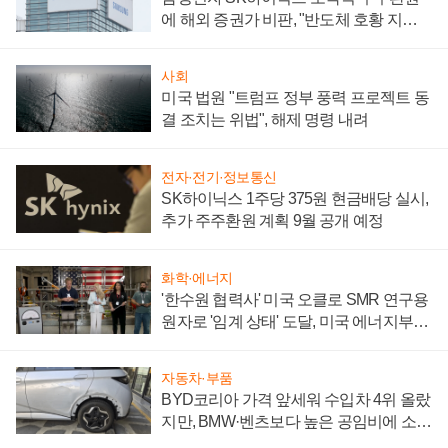
에 해외 증권가 비판, "반도체 호황 지속
성 의문"
사회
미국 법원 "트럼프 정부 풍력 프로젝트 동
결 조치는 위법", 해제 명령 내려
전자·전기·정보통신
SK하이닉스 1주당 375원 현금배당 실시,
추가 주주환원 계획 9월 공개 예정
화학·에너지
'한수원 협력사' 미국 오클로 SMR 연구용
원자로 '임계 상태' 도달, 미국 에너지부
"중요한 이정표"
자동차·부품
BYD코리아 가격 앞세워 수입차 4위 올랐
지만, BMW·벤츠보다 높은 공임비에 소비
자 불만 폭발