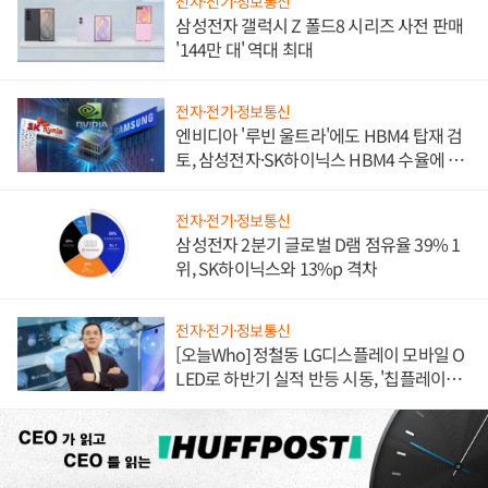
전자·전기·정보통신
삼성전자 갤럭시 Z 폴드8 시리즈 사전 판매
'144만 대' 역대 최대
전자·전기·정보통신
엔비디아 '루빈 울트라'에도 HBM4 탑재 검
토, 삼성전자·SK하이닉스 HBM4 수율에 주
도권 갈린다
전자·전기·정보통신
삼성전자 2분기 글로벌 D램 점유율 39% 1
위, SK하이닉스와 13%p 격차
전자·전기·정보통신
[오늘Who] 정철동 LG디스플레이 모바일 O
LED로 하반기 실적 반등 시동, '칩플레이
션'에 가격 인하 압박은 부담