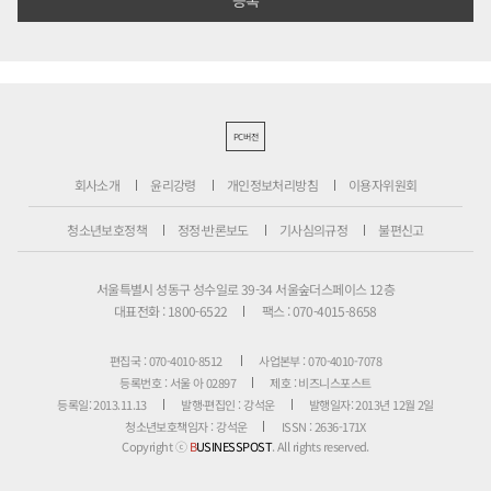
PC버전
회사소개
윤리강령
개인정보처리방침
이용자위원회
청소년보호정책
정정·반론보도
기사심의규정
불편신고
서울특별시 성동구 성수일로 39-34 서울숲더스페이스 12층
대표전화 : 1800-6522
팩스 : 070-4015-8658
편집국 : 070-4010-8512
사업본부 : 070-4010-7078
등록번호 : 서울 아 02897
제호 : 비즈니스포스트
등록일: 2013.11.13
발행·편집인 : 강석운
발행일자: 2013년 12월 2일
청소년보호책임자 : 강석운
ISSN : 2636-171X
Copyright ⓒ
B
USINESSPOST
. All rights reserved.