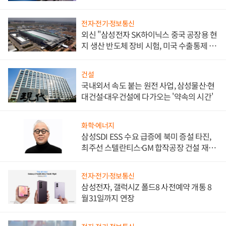
워
전자·전기·정보통신
외신 "삼성전자 SK하이닉스 중국 공장용 현
지 생산 반도체 장비 시험, 미국 수출통제 대
비"
건설
국내외서 속도 붙는 원전 사업, 삼성물산·현
대건설·대우건설에 다가오는 '약속의 시간'
화학·에너지
삼성SDI ESS 수요 급증에 북미 증설 타진,
최주선 스텔란티스·GM 합작공장 건설 재추
진하나
전자·전기·정보통신
삼성전자, 갤럭시Z 폴드8 사전예약 개통 8
월31일까지 연장