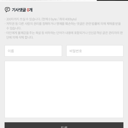
기사댓글
0
개
200자까지 쓰실 수 있습니다. (현재 0 byte / 최대 400byte)
저작권 등 다른 사람의 권리를 침해하거나 명예를 훼손하는 댓글은 관련 법률에 의해 제재를 받을
수 있습니다.
타인에게 불쾌감을 주는 욕설 등 비하하는 단어가 내용에 포함되거나 인신공격성 글은 관리자의 판
단에 의해 삭제 합니다.