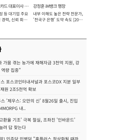
카드 대표이사 사
강정훈 iM뱅크 행장
성 등 대기업 주요
내부 이해도 높은 전략 전문가,
 경력, 신뢰 회복
'전국구 은행' 도약 속도 [2026
[2026년]
년]
사
 가뭄 겪는 농가에 재해자금 3천억 지원, 강
 역량 집중"
스 포스코인터내셔널과 포스코DX 지분 일부
 재원 2조5천억 확보
투스 '제우스: 오만의 신' 8월26일 출시, 진입
MMORPG 내..
고환율 기조' 극복 절실, 조좌진 '인바운드'
늘려 답 찾는다
정말] 민주당 민병덕 "홈플러스 정상화될 때까