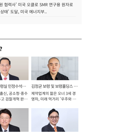
원 협력사' 미국 오클로 SMR 연구용 원자로
 상태' 도달, 미국 에너지부..
?
통령실 민정수석비
김정균 보령 및 보령홀딩스 대
 출신, 공소청·중수
제약업계의 젊은 오너 3세 경
표이사 사장
두고 검찰개혁 완수
영자, 미래 먹거리 '우주와 헬
년]
스케어' 공들여 [2026년]