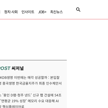
제
정치·사회
인사이트
JOB+
최신뉴스
씨저널
POST
' KDB생명 이번에는 매각 성공할까 : 본입찰
명 흥국생명 한국금융지주가 최종 인수제안서
 '용인 D램-청주 낸드' 신규 팹 건설에 54조
 '연평균 19% 성장' 메모리 수요 대응해 AI
장 핵심플레이어로