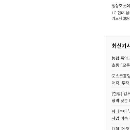
정상호 롯데
LG·현대·삼
장
카드사 30년
에 '초집중' 
최신기
농협 폭염과
호동 "모든
포스코홀딩
매각, 투자
[현장] 컴
장벽 낮춘 
하나투어 '
사업 비중 
[7일 오!