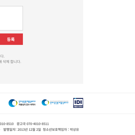
등록
다.
 삭제 합니다.
010-8510
광고국 070-4010-8511
운
발행일자: 2013년 12월 2일
청소년보호책임자 : 박상유