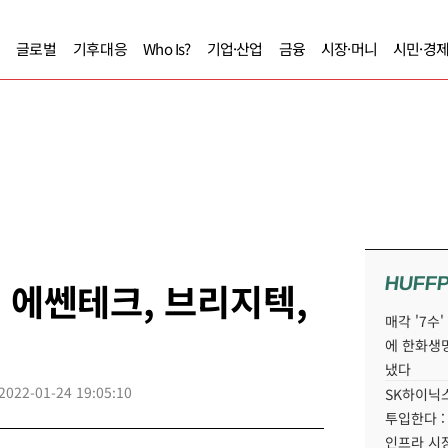
글로벌
기후대응
Who Is?
기업·산업
금융
시장·머니
시민·경
HUFF
, 에쎈테크, 브리지텍,
매각 '7수
에 한화생
냈다
2022-01-24 19:05:10
SK하이닉스
투입한다 :
인프라 시