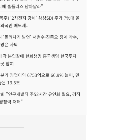
니에 홈플러스 담아달라"
목주] '2차전지 강세' 삼성SDI 주가 7%대 올
 외국인 매도세..
 '돌려차기 발언' 서범수·진종오 징계 착수,
2명은 사퇴
 매각 본입찰에 한화생명 흥국생명 한국투자
3곳 참여
분기 영업이익 6753억으로 66.9% 늘어, 민
은 13.5조
회 "연구개발직 주52시간 유연화 필요, 경직
경쟁력 저해"