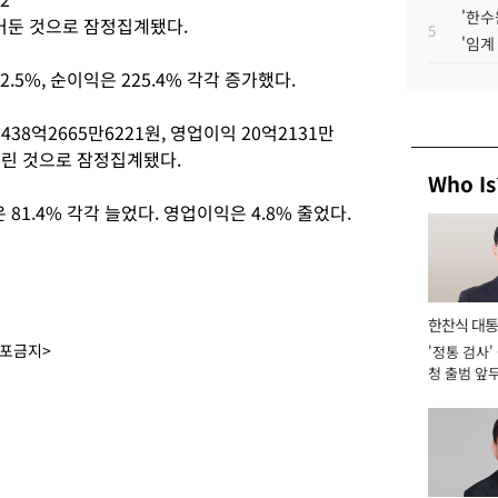
'한수
을 거둔 것으로 잠정집계됐다.
5
'임계
2.5%, 순이익은 225.4% 각각 증가했다.
38억2665만6221원, 영업이익 20억2131만
 올린 것으로 잠정집계됐다.
Who Is
 81.4% 각각 늘었다. 영업이익은 4.8% 줄었다.
한찬식 대
배포금지>
'정통 검사'
서관
청 출범 앞
맡아 [2026