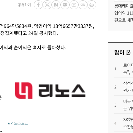
공유하기
롯데케미칼
업이익 11
편으로 체
964만5834원, 영업이익 13억6657만3337원,
 잠정집계됐다고 24일 공시했다.
영업이익과 순이익은 흑자로 돌아섰다.
많이 본
로이터
1
동",
삼성전
2
권가 
은
미국 
3
는 위
SK하
4
▲ 리노스 로고.
주환원
2