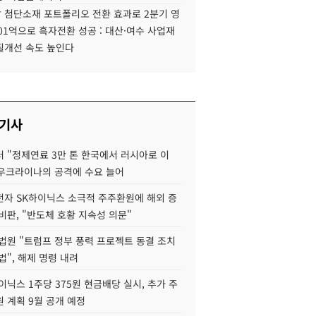
 첨단소재 포트폴리오 전환 효과로 2분기 영
01억으로 흑자전환 성공 : 대산·여수 사업재
질개선 속도 높인다
 기사
 "정제연료 3만 톤 한국에서 러시아로 이
 우크라이나의 공격에 수요 늘어
자 SK하이닉스 소극적 주주환원에 해외 증
비판, "반도체 호황 지속성 의문"
법원 "트럼프 정부 풍력 프로젝트 동결 조치
법", 해제 명령 내려
이닉스 1주당 375원 현금배당 실시, 추가 주
 계획 9월 공개 예정