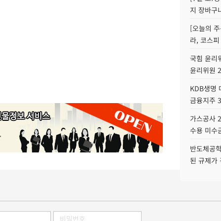
지 장바구
[오늘의 주
라, 코스피
국힘 윤리위
윤리위원 
KDB생명
금융지주 
가스공사 2
수용 미수금
반도체공학
된 규제가 