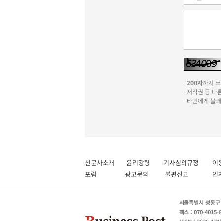
-
200자
까지 쓰실
- 저작권 등 
- 타인에게 불
신문사소개
윤리강령
기사심의규정
이
포럼
광고문의
불편신고
서울특별시 성동구 성
팩스 : 070-4015-
ISSN : 2636-171