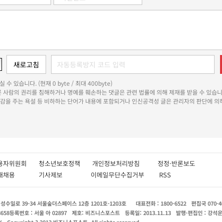
 수 있습니다. (현재 0 byte / 최대 400byte)
다른 사람의 권리를 침해하거나 명예를 훼손하는 댓글은 관련 법률에 의해 제재를 받을 수 있습니
쾌감을 주는 욕설 등 비하하는 단어가 내용에 포함되거나 인신공격성 글은 관리자의 판단에 의해
용자위원회
청소년보호정책
개인정보처리방침
정정·반론보도
인재채용
기사제보
이메일무단수집거부
RSS
수일로 39-34 서울숲더스페이스 12층 1201호-1203호
대표전화 : 1800-6522
편집국 070-4
8658
등록번호 : 서울 아 02897
제호: 비즈니스포스트
등록일: 2013.11.13
발행·편집인 : 강석
X
Copyright ? 2013 비즈니스포스트. All rights reserved.